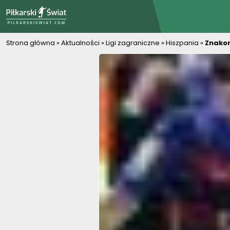
PiłkarskiSwiat.com
Strona główna
»
Aktualności
»
Ligi zagraniczne
»
Hiszpania
»
Znakom