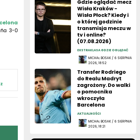
Gdzie oglądać mecz
Wisła Kraków -
Wisła Płock? Kiedy i
o której godzinie
celona
transmisja meczu w
ña 3-0
tv i online?
(07.08.2026)
EKSTRAKLASA GDZIE OGLĄDAĆ
MICHAŁ BOSAK / 6 SIERPNIA
2026, 18:52
Transfer Rodriego
do Realu Madryt
z
zagrożony. Do walki
o pomocnika
wkroczyła
Barcelona
AKTUALNOŚCI
MICHAŁ BOSAK / 6 SIERPNIA
2026, 18:21