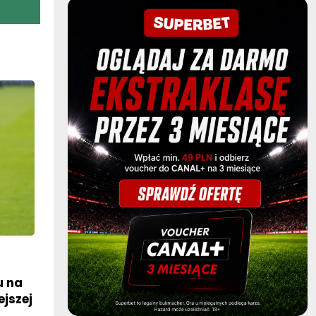
u na
ejszej