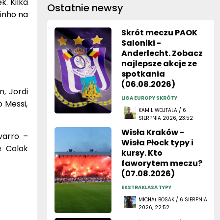
k. Kilka
Ostatnie newsy
linho na
Skrót meczu PAOK
Saloniki -
Anderlecht. Zobacz
najlepsze akcje ze
spotkania
(06.08.2026)
, Jordi
LIGA EUROPY SKRÓTY
o Messi,
KAMIL WOJTALA / 6
SIERPNIA 2026, 23:52
Wisła Kraków -
varro –
Wisła Płock typy i
e Colak
kursy. Kto
faworytem meczu?
(07.08.2026)
EKSTRAKLASA TYPY
MICHAŁ BOSAK / 6 SIERPNIA
2026, 22:52