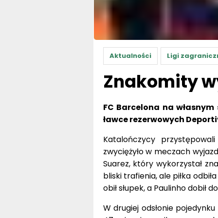
Aktualności
Ligi zagranicz
Znakomity wy
FC Barcelona na własnym s
ławce rezerwowych Deportiv
Katalończycy przystępowali
zwyciężyło w meczach wyjazdow
Suarez, który wykorzystał zn
bliski trafienia, ale piłka odb
obił słupek, a Paulinho dobił d
W drugiej odsłonie pojedynku 