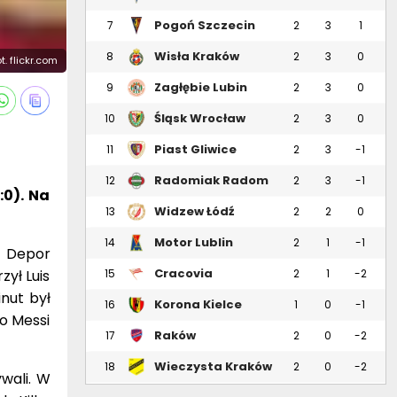
Pogoń Szczecin
7
2
3
1
Wisła Kraków
8
2
3
0
ot. flickr.com
Zagłębie Lubin
9
2
3
0
Śląsk Wrocław
10
2
3
0
Piast Gliwice
11
2
3
-1
Radomiak Radom
12
2
3
-1
:0). Na
Widzew Łódź
13
2
2
0
Motor Lublin
14
2
1
-1
ś Depor
Cracovia
ył Luis
15
2
1
-2
nut był
Korona Kielce
16
1
0
-1
eo Messi
Raków
17
2
0
-2
Częstochowa
Wieczysta Kraków
18
2
0
-2
wali. W