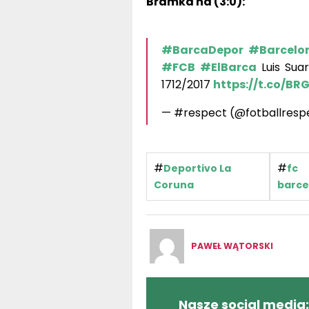
Bramka na (3:0):
#BarcaDepor
#Barcelo
#FCB
#ElBarca
Luis Sua
1712/2017
https://t.co/BR
— #respect (@fotballresp
#
#
Deportivo La
fc
Coruna
barce
PAWEŁ WĄTORSKI
Nasze social media: