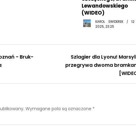
Lewandowskiego
(WIDEO)
KAROL ŚWIDEREK / 12
2025, 23:25
oznań - Bruk-
Szlagier dla Lyonu! Marsyl
a
przegrywa dwoma bramka
[WIDE
publikowany.
Wymagane pola są oznaczone
*