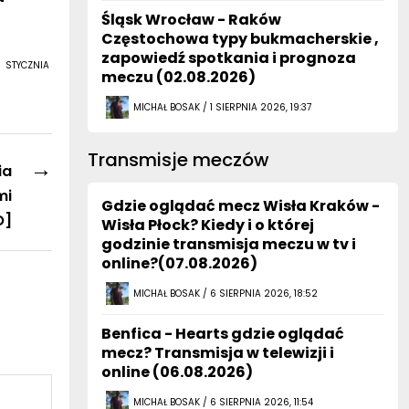
Śląsk Wrocław - Raków
Częstochowa typy bukmacherskie ,
zapowiedź spotkania i prognoza
 STYCZNIA
meczu (02.08.2026)
MICHAŁ BOSAK / 1 SIERPNIA 2026, 19:37
Transmisje meczów
→
ia
mi
Gdzie oglądać mecz Wisła Kraków -
O]
Wisła Płock? Kiedy i o której
godzinie transmisja meczu w tv i
online?(07.08.2026)
MICHAŁ BOSAK / 6 SIERPNIA 2026, 18:52
Benfica - Hearts gdzie oglądać
mecz? Transmisja w telewizji i
online (06.08.2026)
MICHAŁ BOSAK / 6 SIERPNIA 2026, 11:54