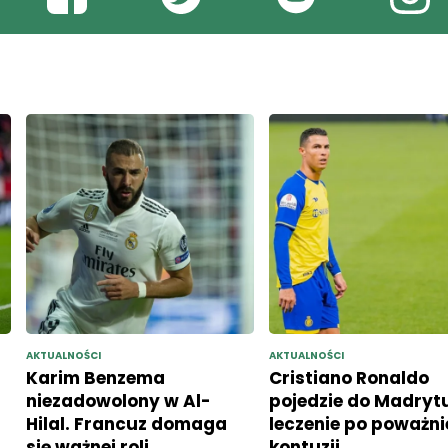
AKTUALNOŚCI
AKTUALNOŚCI
Karim Benzema
Cristiano Ronaldo
niezadowolony w Al-
pojedzie do Madryt
Hilal. Francuz domaga
leczenie po poważni
się ważnej roli
kontuzji