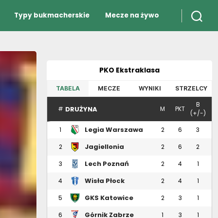
Typy bukmacherskie
Mecze na żywo
PKO Ekstraklasa
TABELA
MECZE
WYNIKI
STRZELCY
B
DRUŻYNA
#
M
PKT
(+/-)
Legia Warszawa
1
2
6
3
Jagiellonia
2
2
6
2
Białystok
Lech Poznań
3
2
4
1
Wisła Płock
4
2
4
1
GKS Katowice
5
2
3
1
Górnik Zabrze
6
1
3
1