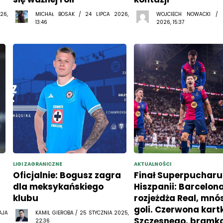
26,
MICHAŁ BOSAK / 24 LIPCA 2026,
WOJCIECH NOWACKI /
13:46
2026, 15:37
LIGI ZAGRANICZNE
AKTUALNOŚCI
Oficjalnie: Bogusz zagra
Finał Superpucharu
dla meksykańskiego
Hiszpanii: Barcelon
klubu
rozjeżdża Real, mn
goli. Czerwona kart
AJA
KAMIL GIEROBA / 25 STYCZNIA 2025,
Szczęsnego, bramk
22:36