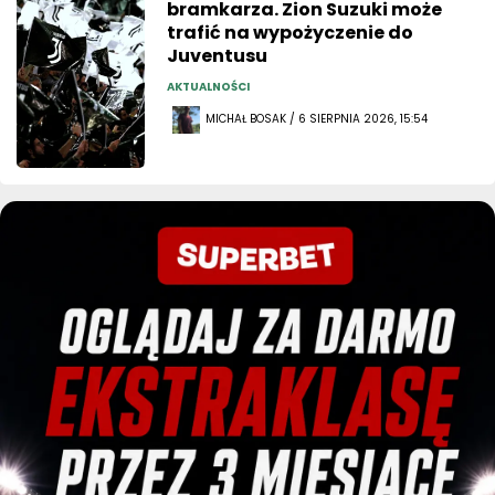
bramkarza. Zion Suzuki może
trafić na wypożyczenie do
Juventusu
AKTUALNOŚCI
MICHAŁ BOSAK / 6 SIERPNIA 2026, 15:54