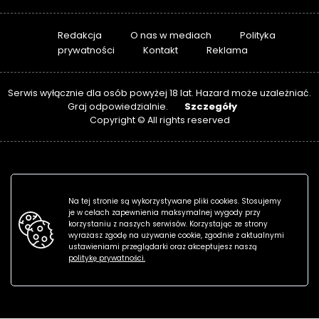
Redakcja
O nas w mediach
Polityka
prywatności
Kontakt
Reklama
Serwis wyłącznie dla osób powyżej 18 lat. Hazard może uzależniać.
Szczegóły
Graj odpowiedzialnie.
Copyright © All rights reserved
Na tej stronie są wykorzystywane pliki cookies. Stosujemy
je w celach zapewnienia maksymalnej wygody przy
korzystaniu z naszych serwisów. Korzystając ze strony
wyrażasz zgodę na używanie cookie, zgodnie z aktualnymi
ustawieniami przeglądarki oraz akceptujesz naszą
politykę prywatności.