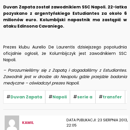
Duvan Zapata został zawodnikiem SSC Napoli. 22-latka
pozyskano z argentyńskiego Estudiantes za około 6
milionów euro. Kolumbijski napastnik ma zastąpić w
ataku Edinsona Cavaniego.
Prezes klubu Aurelio De Laurentis dzisiejszego popołudnia
oficjalnie ogłosił, że Kolumbijczyk jest zawodnikiem SSC
Napoli.
– Porozumieliśmy się z Zapatą i dogadaliśmy z Estudiantes.
Zawodnik jest w drodze do Neapolu gdzie przejdzie badania
medyczne – oświadczył prezes Napoli.
#
#
#
#
Duvan Zapata
Napoli
serie a
transfer
DATA PUBLIKACJI: 23 SIERPNIA 2013,
KAMIL
22:05