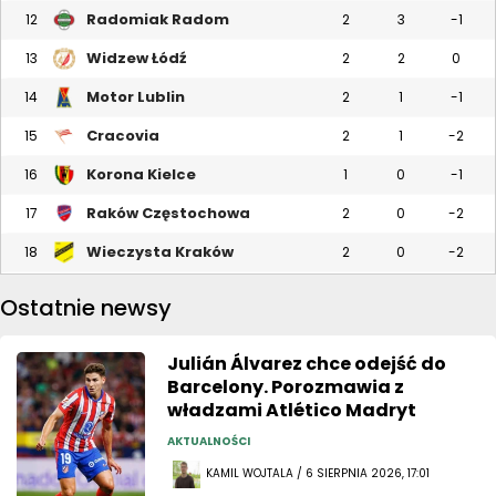
Radomiak Radom
12
2
3
-1
Widzew Łódź
13
2
2
0
Motor Lublin
14
2
1
-1
Cracovia
15
2
1
-2
Korona Kielce
16
1
0
-1
Raków Częstochowa
17
2
0
-2
Wieczysta Kraków
18
2
0
-2
Ostatnie newsy
Julián Álvarez chce odejść do
Barcelony. Porozmawia z
władzami Atlético Madryt
AKTUALNOŚCI
KAMIL WOJTALA / 6 SIERPNIA 2026, 17:01