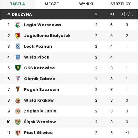
TABELA
MECZE
WYNIKI
STRZELCY
DRUŻYNA
#
M
PKT
B (+/-)
Legia Warszawa
1
2
6
3
Jagiellonia Białystok
2
2
6
2
Lech Poznań
3
2
4
1
Wisła Płock
4
2
4
1
GKS Katowice
5
2
3
1
Górnik Zabrze
6
1
3
1
Pogoń Szczecin
7
2
3
1
Wisła Kraków
8
2
3
0
Zagłębie Lubin
9
2
3
0
Śląsk Wrocław
10
2
3
0
Piast Gliwice
11
2
3
-1