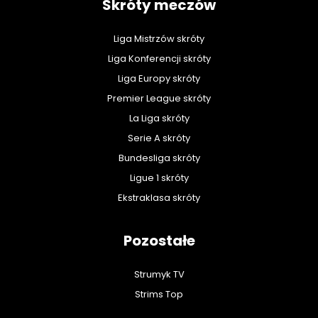
Skróty meczów
Liga Mistrzów skróty
Liga Konferencji skróty
Liga Europy skróty
Premier League skróty
La Liga skróty
Serie A skróty
Bundesliga skróty
Ligue 1 skróty
Ekstraklasa skróty
Pozostałe
Strumyk TV
Strims Top