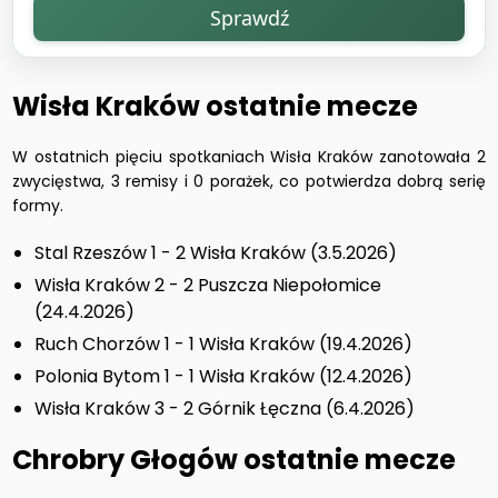
Sprawdź
Wisła Kraków ostatnie mecze
W ostatnich pięciu spotkaniach Wisła Kraków zanotowała 2
zwycięstwa, 3 remisy i 0 porażek, co potwierdza dobrą serię
formy.
Stal Rzeszów 1 - 2 Wisła Kraków (3.5.2026)
Wisła Kraków 2 - 2 Puszcza Niepołomice
(24.4.2026)
Ruch Chorzów 1 - 1 Wisła Kraków (19.4.2026)
Polonia Bytom 1 - 1 Wisła Kraków (12.4.2026)
Wisła Kraków 3 - 2 Górnik Łęczna (6.4.2026)
Chrobry Głogów ostatnie mecze