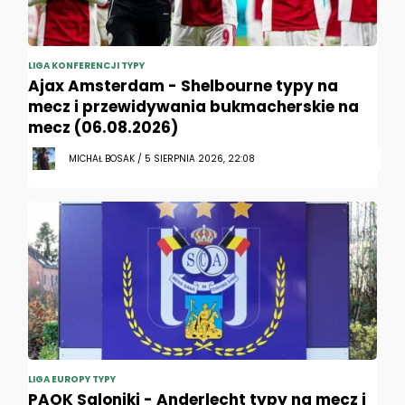
LIGA KONFERENCJI TYPY
Ajax Amsterdam - Shelbourne typy na
mecz i przewidywania bukmacherskie na
mecz (06.08.2026)
MICHAŁ BOSAK / 5 SIERPNIA 2026, 22:08
LIGA EUROPY TYPY
PAOK Saloniki - Anderlecht typy na mecz i