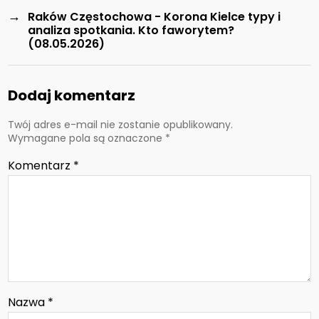
→
Raków Częstochowa - Korona Kielce typy i
analiza spotkania. Kto faworytem?
(08.05.2026)
Dodaj komentarz
Twój adres e-mail nie zostanie opublikowany.
Wymagane pola są oznaczone
*
Komentarz
*
Nazwa
*