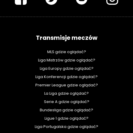
Transmisje meczów
MLS gdzie oglądać?
Liga Mistrzów gdzie oglądać?
Liga Europy gdzie oglądać?
Liga Konferencji gdzie oglądać?
Premier League gdzie oglądać?
La Liga gdzie oglądać?
Serie A gdzie oglądać?
Bundesliga gdzie oglądać?
Ligue 1 gdzie oglądać?
Liga Portugalska gdzie oglądać?