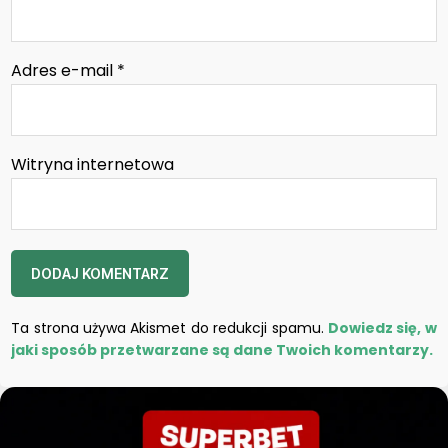
Adres e-mail
*
Witryna internetowa
Ta strona używa Akismet do redukcji spamu.
Dowiedz się, w
jaki sposób przetwarzane są dane Twoich komentarzy.