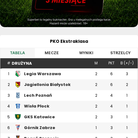
PKO Ekstraklasa
TABELA
MECZE
WYNIKI
STRZELCY
DRUŻYNA
#
M
PKT
B (+/-)
Legia Warszawa
1
2
6
3
Jagiellonia Białystok
2
2
6
2
Lech Poznań
3
2
4
1
Wisła Płock
4
2
4
1
GKS Katowice
5
2
3
1
Górnik Zabrze
6
1
3
1