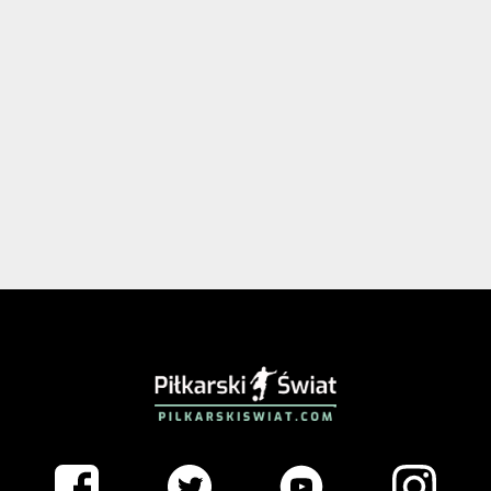
PIŁKARSKISWIAT.COM