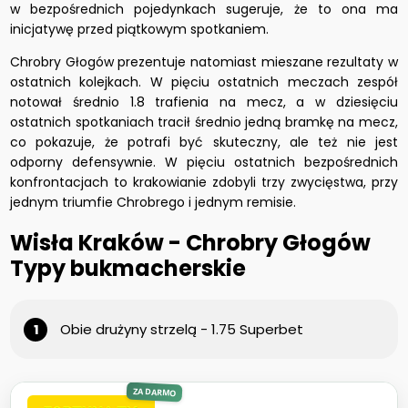
w bezpośrednich pojedynkach sugeruje, że to ona ma
inicjatywę przed piątkowym spotkaniem.
Chrobry Głogów prezentuje natomiast mieszane rezultaty w
ostatnich kolejkach. W pięciu ostatnich meczach zespół
notował średnio 1.8 trafienia na mecz, a w dziesięciu
ostatnich spotkaniach tracił średnio jedną bramkę na mecz,
co pokazuje, że potrafi być skuteczny, ale też nie jest
odporny defensywnie. W pięciu ostatnich bezpośrednich
konfrontacjach to krakowianie zdobyli trzy zwycięstwa, przy
jednym triumfie Chrobrego i jednym remisie.
Wisła Kraków - Chrobry Głogów
Typy bukmacherskie
Obie drużyny strzelą - 1.75 Superbet
ZA DARMO