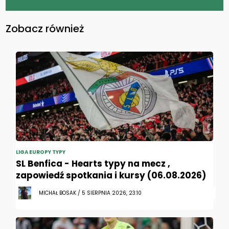
Zobacz również
LIGA EUROPY TYPY
SL Benfica - Hearts typy na mecz ,
zapowiedź spotkania i kursy (06.08.2026)
MICHAŁ BOSAK / 5 SIERPNIA 2026, 23:10