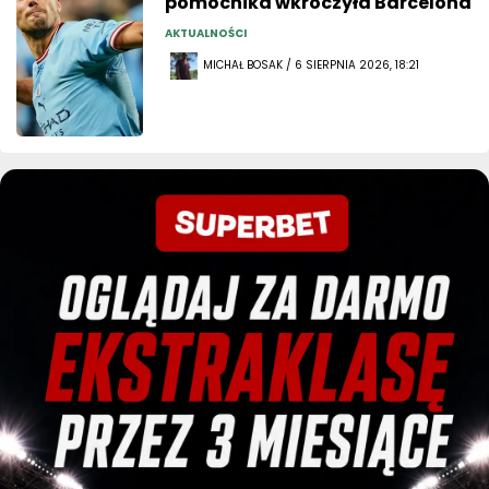
pomocnika wkroczyła Barcelona
AKTUALNOŚCI
MICHAŁ BOSAK / 6 SIERPNIA 2026, 18:21