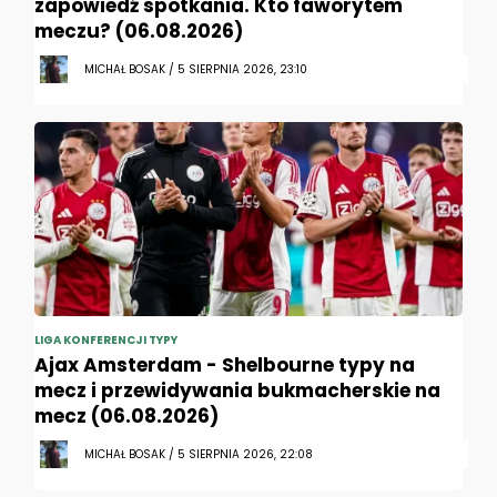
zapowiedź spotkania. Kto faworytem
meczu? (06.08.2026)
MICHAŁ BOSAK / 5 SIERPNIA 2026, 23:10
LIGA KONFERENCJI TYPY
Ajax Amsterdam - Shelbourne typy na
mecz i przewidywania bukmacherskie na
mecz (06.08.2026)
MICHAŁ BOSAK / 5 SIERPNIA 2026, 22:08