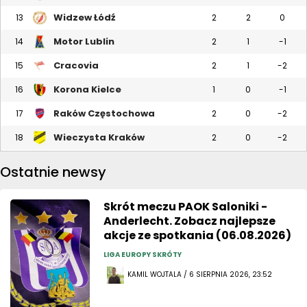
Widzew Łódź
13
2
2
0
Motor Lublin
14
2
1
-1
Cracovia
15
2
1
-2
Korona Kielce
16
1
0
-1
Raków Częstochowa
17
2
0
-2
Wieczysta Kraków
18
2
0
-2
Ostatnie newsy
Skrót meczu PAOK Saloniki -
Anderlecht. Zobacz najlepsze
akcje ze spotkania (06.08.2026)
LIGA EUROPY SKRÓTY
KAMIL WOJTALA / 6 SIERPNIA 2026, 23:52