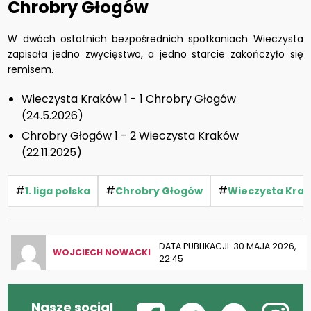
Chrobry Głogów
W dwóch ostatnich bezpośrednich spotkaniach Wieczysta
zapisała jedno zwycięstwo, a jedno starcie zakończyło się
remisem.
Wieczysta Kraków 1 - 1 Chrobry Głogów
(24.5.2026)
Chrobry Głogów 1 - 2 Wieczysta Kraków
(22.11.2025)
#
#
#
1. liga polska
Chrobry Głogów
Wieczysta Kra
DATA PUBLIKACJI: 30 MAJA 2026,
WOJCIECH NOWACKI
22:45
Nasze social