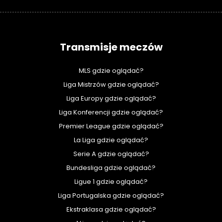
Transmisje meczów
MLS gdzie oglądać?
Liga Mistrzów gdzie oglądać?
Liga Europy gdzie oglądać?
Liga Konferencji gdzie oglądać?
Premier League gdzie oglądać?
La Liga gdzie oglądać?
Serie A gdzie oglądać?
Bundesliga gdzie oglądać?
Ligue 1 gdzie oglądać?
Liga Portugalska gdzie oglądać?
Ekstraklasa gdzie oglądać?