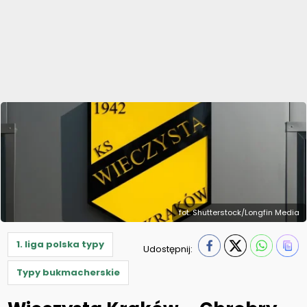
fot. Shutterstock/Longfin Media
1. liga polska typy
Udostępnij:
Typy bukmacherskie