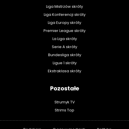
Liga Mistrzów skróty
Liga Konferencji skróty
Liga Europy skróty
Premier League skróty
La Liga skróty
Serie A skróty
Bundesliga skróty
Ligue 1 skróty
Ekstraklasa skróty
Pozostałe
Strumyk TV
Strims Top