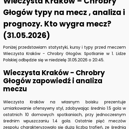
Wieczysta Kraków – Chrobry
Głogów typy na mecz , analiza i
prognozy. Kto wygra mecz?
(31.05.2026)
Poniżej przedstawiam statystyki, kursy i typy przed meczem
Wieczysta Kraków - Chrobry Głogów. Spotkanie w 1. Lidze
Polskiej odbędzie się w niedzielę 31.05.2026 o 20:45.
Wieczysta Kraków - Chrobry
Głogów zapowiedź i analiza
meczu
Wieczysta Kraków na własnym boisku prezentuje
umiarkowanie ofensywny styl, zdobywając średnio 1.5 gola w
ostatnich 10 domowych spotkaniach, przy jednoczesnym
średnim wpuszczaniu 1.4 gola. Ostatnie pięć meczów
zespołu charakteryzowało się dużą liczbą trafień, ze średnią