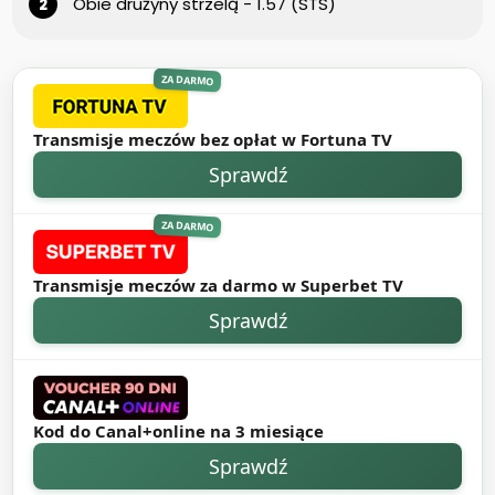
Obie drużyny strzelą - 1.57 (STS)
ZA DARMO
Transmisje meczów bez opłat w Fortuna TV
Sprawdź
ZA DARMO
Transmisje meczów za darmo w Superbet TV
Sprawdź
Kod do Canal+online na 3 miesiące
Sprawdź