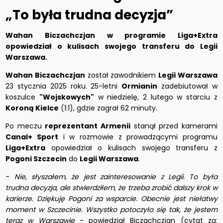
„To była trudna decyzja”
Wahan Biczachczjan w programie Liga+Extra
opowiedział o kulisach swojego transferu do Legii
Warszawa.
Wahan Biczachczjan
został zawodnikiem
Legii Warszawa
23 stycznia 2025 roku. 25-letni
Ormianin
zadebiutował w
koszulce
"Wojskowych"
w niedzielę, 2 lutego w starciu z
Koroną Kielce
(1:1), gdzie zagrał 62 minuty.
Po meczu
reprezentant Armenii
stanął przed kamerami
Canal+ Sport
i w rozmowie z prowadzącymi programu
Liga+Extra
opowiedział o kulisach swojego transferu z
Pogoni Szczecin
do
Legii Warszawa
.
-
Nie, słyszałem, że jest zainteresowanie z Legii. To była
trudna decyzja, ale stwierdziłem, że trzeba zrobić dalszy krok w
karierze. Dziękuję Pogoni za wsparcie. Obecnie jest niełatwy
moment w Szczecinie. Wszystko potoczyło się tak, że jestem
teraz w Warszawie
- powiedział Biczachczian (cytat za: