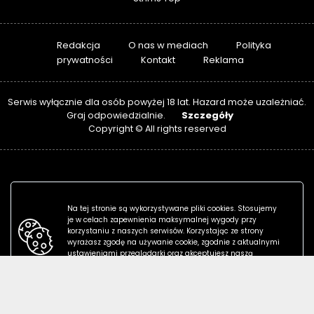
Redakcja
O nas w mediach
Polityka
prywatności
Kontakt
Reklama
Serwis wyłącznie dla osób powyżej 18 lat. Hazard może uzależniać.
Szczegóły
Graj odpowiedzialnie.
Copyright © All rights reserved
Na tej stronie są wykorzystywane pliki cookies. Stosujemy
je w celach zapewnienia maksymalnej wygody przy
korzystaniu z naszych serwisów. Korzystając ze strony
wyrażasz zgodę na używanie cookie, zgodnie z aktualnymi
ustawieniami przeglądarki oraz akceptujesz naszą
politykę prywatności.