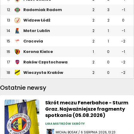
Radomiak Radom
12
2
3
-1
Widzew Łódź
13
2
2
0
Motor Lublin
14
2
1
-1
Cracovia
15
2
1
-2
Korona Kielce
16
1
0
-1
Raków Częstochowa
17
2
0
-2
Wieczysta Kraków
18
2
0
-2
Ostatnie newsy
Skrót meczu Fenerbahce - Sturm
Graz. Najważniejsze fragmenty
spotkania (05.08.2026)
LIGA MISTRZÓW SKRÓTY
MICHAŁ BOSAK / 6 SIERPNIA 2026, 13:23