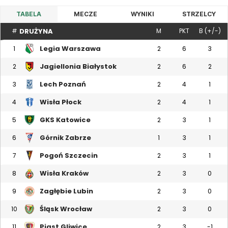
TABELA
MECZE
WYNIKI
STRZELCY
DRUŻYNA
#
M
PKT
B (+/-)
Legia Warszawa
1
2
6
3
Jagiellonia Białystok
2
2
6
2
Lech Poznań
3
2
4
1
Wisła Płock
4
2
4
1
GKS Katowice
5
2
3
1
Górnik Zabrze
6
1
3
1
Pogoń Szczecin
7
2
3
1
Wisła Kraków
8
2
3
0
Zagłębie Lubin
9
2
3
0
Śląsk Wrocław
10
2
3
0
Piast Gliwice
11
2
3
-1