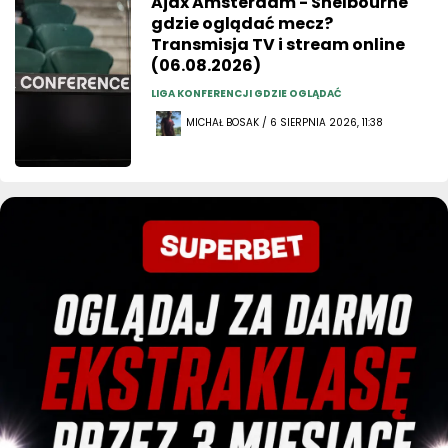
Ajax Amsterdam - Shelbourne
gdzie oglądać mecz?
Transmisja TV i stream online
(06.08.2026)
LIGA KONFERENCJI GDZIE OGLĄDAĆ
MICHAŁ BOSAK / 6 SIERPNIA 2026, 11:38