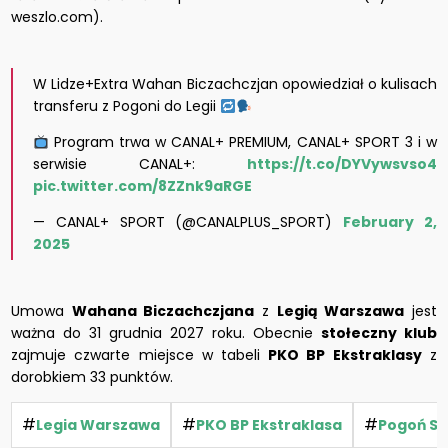
weszlo.com).
W Lidze+Extra Wahan Biczachczjan opowiedział o kulisach
transferu z Pogoni do Legii
Program trwa w CANAL+ PREMIUM, CANAL+ SPORT 3 i w
serwisie CANAL+:
https://t.co/DYVywsvso4
pic.twitter.com/8ZZnk9aRGE
— CANAL+ SPORT (@CANALPLUS_SPORT)
February 2,
2025
Umowa
Wahana Biczachczjana
z
Legią Warszawa
jest
ważna do 31 grudnia 2027 roku. Obecnie
stołeczny klub
zajmuje czwarte miejsce w tabeli
PKO BP Ekstraklasy
z
dorobkiem 33 punktów.
#
#
#
Legia Warszawa
PKO BP Ekstraklasa
Pogoń Sz