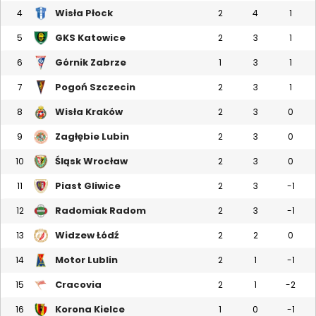
Wisła Płock
4
2
4
1
GKS Katowice
5
2
3
1
Górnik Zabrze
6
1
3
1
Pogoń Szczecin
7
2
3
1
Wisła Kraków
8
2
3
0
Zagłębie Lubin
9
2
3
0
Śląsk Wrocław
10
2
3
0
Piast Gliwice
11
2
3
-1
Radomiak Radom
12
2
3
-1
Widzew Łódź
13
2
2
0
Motor Lublin
14
2
1
-1
Cracovia
15
2
1
-2
Korona Kielce
16
1
0
-1