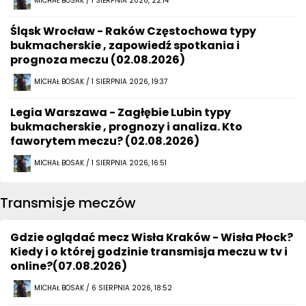
MICHAŁ BOSAK / 1 SIERPNIA 2026, 22:14
Śląsk Wrocław - Raków Częstochowa typy
bukmacherskie , zapowiedź spotkania i
prognoza meczu (02.08.2026)
MICHAŁ BOSAK / 1 SIERPNIA 2026, 19:37
Legia Warszawa - Zagłębie Lubin typy
bukmacherskie , prognozy i analiza. Kto
faworytem meczu? (02.08.2026)
MICHAŁ BOSAK / 1 SIERPNIA 2026, 16:51
Transmisje meczów
Gdzie oglądać mecz Wisła Kraków - Wisła Płock?
Kiedy i o której godzinie transmisja meczu w tv i
online?(07.08.2026)
MICHAŁ BOSAK / 6 SIERPNIA 2026, 18:52