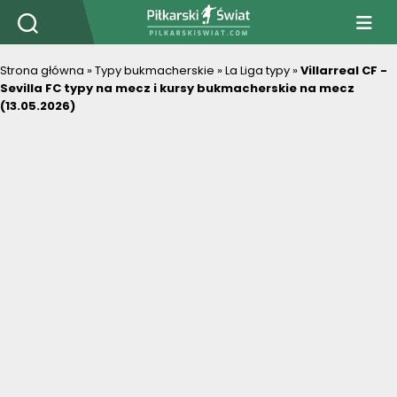
PiłkarskiSwiat.com
Strona główna
»
Typy bukmacherskie
»
La Liga typy
»
Villarreal CF -
Sevilla FC typy na mecz i kursy bukmacherskie na mecz
(13.05.2026)