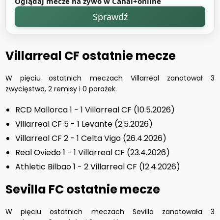
Oglądaj mecze na żywo w Canal+online
Sprawdź
Villarreal CF ostatnie mecze
W pięciu ostatnich meczach Villarreal zanotował 3
zwycięstwa, 2 remisy i 0 porażek.
RCD Mallorca 1 - 1 Villarreal CF (10.5.2026)
Villarreal CF 5 - 1 Levante (2.5.2026)
Villarreal CF 2 - 1 Celta Vigo (26.4.2026)
Real Oviedo 1 - 1 Villarreal CF (23.4.2026)
Athletic Bilbao 1 - 2 Villarreal CF (12.4.2026)
Sevilla FC ostatnie mecze
W pięciu ostatnich meczach Sevilla zanotowała 3