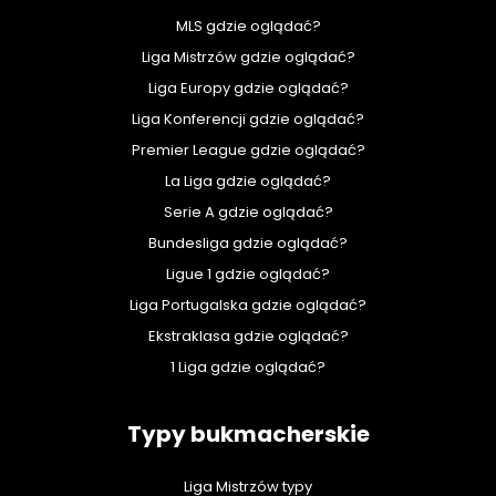
MLS gdzie oglądać?
Liga Mistrzów gdzie oglądać?
Liga Europy gdzie oglądać?
Liga Konferencji gdzie oglądać?
Premier League gdzie oglądać?
La Liga gdzie oglądać?
Serie A gdzie oglądać?
Bundesliga gdzie oglądać?
Ligue 1 gdzie oglądać?
Liga Portugalska gdzie oglądać?
Ekstraklasa gdzie oglądać?
1 Liga gdzie oglądać?
Typy bukmacherskie
Liga Mistrzów typy