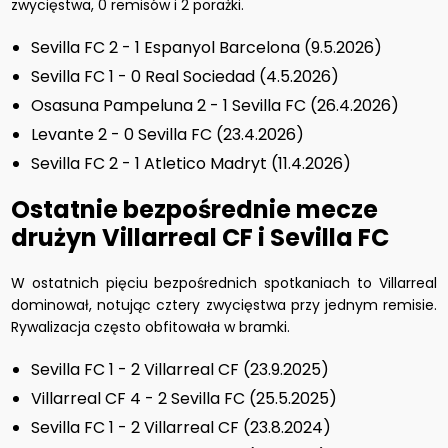
zwycięstwa, 0 remisów i 2 porażki.
Sevilla FC 2 - 1 Espanyol Barcelona (9.5.2026)
Sevilla FC 1 - 0 Real Sociedad (4.5.2026)
Osasuna Pampeluna 2 - 1 Sevilla FC (26.4.2026)
Levante 2 - 0 Sevilla FC (23.4.2026)
Sevilla FC 2 - 1 Atletico Madryt (11.4.2026)
Ostatnie bezpośrednie mecze
drużyn Villarreal CF i Sevilla FC
W ostatnich pięciu bezpośrednich spotkaniach to Villarreal
dominował, notując cztery zwycięstwa przy jednym remisie.
Rywalizacja często obfitowała w bramki.
Sevilla FC 1 - 2 Villarreal CF (23.9.2025)
Villarreal CF 4 - 2 Sevilla FC (25.5.2025)
Sevilla FC 1 - 2 Villarreal CF (23.8.2024)