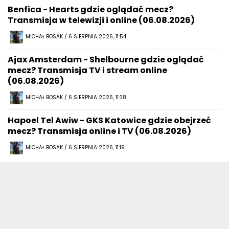
Benfica - Hearts gdzie oglądać mecz?
Transmisja w telewizji i online (06.08.2026)
MICHAŁ BOSAK / 6 SIERPNIA 2026, 11:54
Ajax Amsterdam - Shelbourne gdzie oglądać
mecz? Transmisja TV i stream online
(06.08.2026)
MICHAŁ BOSAK / 6 SIERPNIA 2026, 11:38
Hapoel Tel Awiw - GKS Katowice gdzie obejrzeć
mecz? Transmisja online i TV (06.08.2026)
MICHAŁ BOSAK / 6 SIERPNIA 2026, 11:19