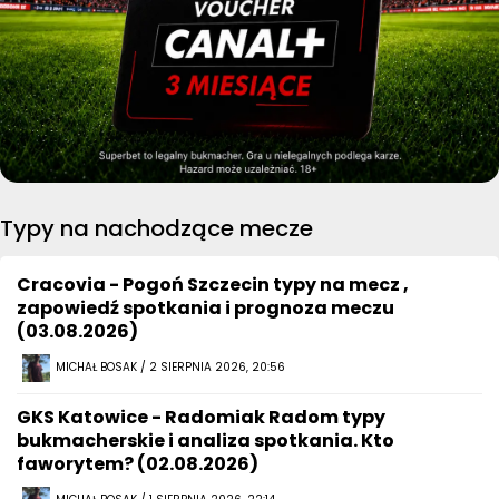
Typy na nachodzące mecze
Cracovia - Pogoń Szczecin typy na mecz ,
zapowiedź spotkania i prognoza meczu
(03.08.2026)
MICHAŁ BOSAK / 2 SIERPNIA 2026, 20:56
GKS Katowice - Radomiak Radom typy
bukmacherskie i analiza spotkania. Kto
faworytem? (02.08.2026)