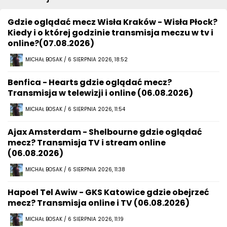
Gdzie oglądać mecz Wisła Kraków - Wisła Płock?
Kiedy i o której godzinie transmisja meczu w tv i
online?(07.08.2026)
MICHAŁ BOSAK / 6 SIERPNIA 2026, 18:52
Benfica - Hearts gdzie oglądać mecz?
Transmisja w telewizji i online (06.08.2026)
MICHAŁ BOSAK / 6 SIERPNIA 2026, 11:54
Ajax Amsterdam - Shelbourne gdzie oglądać
mecz? Transmisja TV i stream online
(06.08.2026)
MICHAŁ BOSAK / 6 SIERPNIA 2026, 11:38
Hapoel Tel Awiw - GKS Katowice gdzie obejrzeć
mecz? Transmisja online i TV (06.08.2026)
MICHAŁ BOSAK / 6 SIERPNIA 2026, 11:19