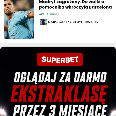
Madryt zagrożony. Do walki o
pomocnika wkroczyła Barcelona
AKTUALNOŚCI
MICHAŁ BOSAK / 6 SIERPNIA 2026, 18:21