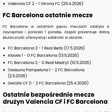
Valencia CF 2 - 1 Girona FC (25.4.2026)
FC Barcelona ostatnie mecze
FC Barcelona w ostatnich pięciu meczach zdobyła 4
zwycięstwa i poniosła 1 porażkę. Zespół prezentuje dobrą
skuteczność ofensywną i solidność w obronie.
FC Barcelona 3 - 1 Real Betis (17.5.2026)
Alaves 1 - 0 FC Barcelona (13.5.2026)
FC Barcelona 2 - 0 Real Madryt (10.5.2026)
Osasuna Pampeluna 1 - 2 FC Barcelona
(2.5.2026)
Getafe CF 0 - 2 FC Barcelona (25.4.2026)
Ostatnie bezpośrednie mecze
drużyn Valencia CF i FC Barcelona