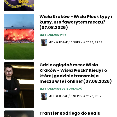
Wisła Kraków - Wisła Płock typy i
kursy. Kto faworytem meczu?
(07.08.2026)
EKSTRAKLASA TYPY
MICHAŁ BOSAK / 6 SIERPNIA 2026, 22:52
Gdzie oglądać mecz Wisła
Kraków - Wisła Płock? Kiedy i o
której godzinie transmisja
meczu w tv i online?(07.08.2026)
EKSTRAKLASA GDZIE OGLĄDAĆ
MICHAŁ BOSAK / 6 SIERPNIA 2026, 18:52
Transfer Rodriego do Realu