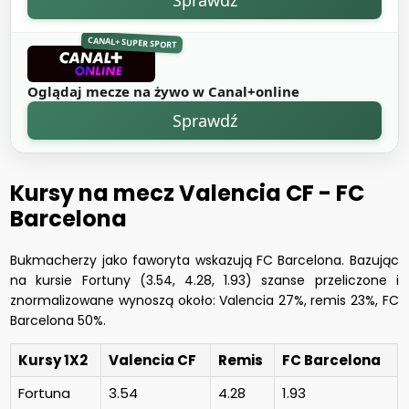
Sprawdź
CANAL+ SUPER SPORT
Oglądaj mecze na żywo w Canal+online
Sprawdź
Kursy na mecz Valencia CF - FC
Barcelona
Bukmacherzy jako faworyta wskazują FC Barcelona. Bazując
na kursie Fortuny (3.54, 4.28, 1.93) szanse przeliczone i
znormalizowane wynoszą około: Valencia 27%, remis 23%, FC
Barcelona 50%.
Kursy 1X2
Valencia CF
Remis
FC Barcelona
Fortuna
3.54
4.28
1.93