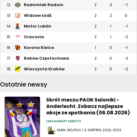
Radomiak Radom
12
2
3
-1
Widzew Łódź
13
2
2
0
Motor Lublin
14
2
1
-1
Cracovia
15
2
1
-2
Korona Kielce
16
1
0
-1
Raków Częstochowa
17
2
0
-2
Wieczysta Kraków
18
2
0
-2
Ostatnie newsy
Skrót meczu PAOK Saloniki -
Anderlecht. Zobacz najlepsze
akcje ze spotkania (06.08.2026)
LIGA EUROPY SKRÓTY
KAMIL WOJTALA / 6 SIERPNIA 2026, 23:52