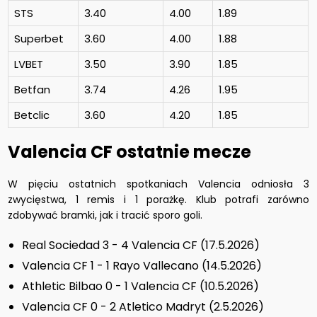
STS
3.40
4.00
1.89
Superbet
3.60
4.00
1.88
LVBET
3.50
3.90
1.85
Betfan
3.74
4.26
1.95
Betclic
3.60
4.20
1.85
Valencia CF ostatnie mecze
W pięciu ostatnich spotkaniach Valencia odniosła 3
zwycięstwa, 1 remis i 1 porażkę. Klub potrafi zarówno
zdobywać bramki, jak i tracić sporo goli.
Real Sociedad 3 - 4 Valencia CF (17.5.2026)
Valencia CF 1 - 1 Rayo Vallecano (14.5.2026)
Athletic Bilbao 0 - 1 Valencia CF (10.5.2026)
Valencia CF 0 - 2 Atletico Madryt (2.5.2026)