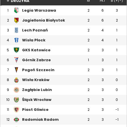
DRUŻYNA
#
M
PKT
B (+/-)
Legia Warszawa
1
2
6
3
Jagiellonia Białystok
2
2
6
2
Lech Poznań
3
2
4
1
Wisła Płock
4
2
4
1
GKS Katowice
5
2
3
1
Górnik Zabrze
6
1
3
1
Pogoń Szczecin
7
2
3
1
Wisła Kraków
8
2
3
0
Zagłębie Lubin
9
2
3
0
Śląsk Wrocław
10
2
3
0
Piast Gliwice
11
2
3
-1
Radomiak Radom
12
2
3
-1