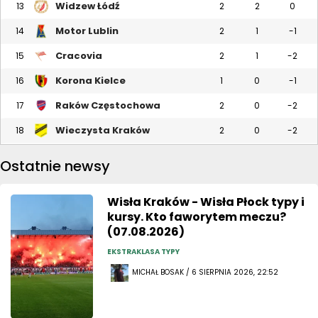
Widzew Łódź
13
2
2
0
Motor Lublin
14
2
1
-1
Cracovia
15
2
1
-2
Korona Kielce
16
1
0
-1
Raków Częstochowa
17
2
0
-2
Wieczysta Kraków
18
2
0
-2
Ostatnie newsy
Wisła Kraków - Wisła Płock typy i
kursy. Kto faworytem meczu?
(07.08.2026)
EKSTRAKLASA TYPY
MICHAŁ BOSAK / 6 SIERPNIA 2026, 22:52