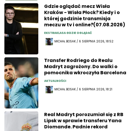
Gdzie oglądać mecz Wisła
Kraków - Wisła Płock? Kiedy i o
której godzinie transmisja
meczu w tv i online?(07.08.2026)
EKSTRAKLASA GDZIE OGLĄDAĆ
MICHAŁ BOSAK / 6 SIERPNIA 2026, 18:52
Transfer Rodriego do Realu
Madryt zagrożony. Do walki o
pomocnika wkroczyła Barcelona
AKTUALNOŚCI
MICHAŁ BOSAK / 6 SIERPNIA 2026, 18:21
Real Madryt porozumiał się z RB
Lipsk w sprawie transferu Yana
Diomande. Padnie rekord