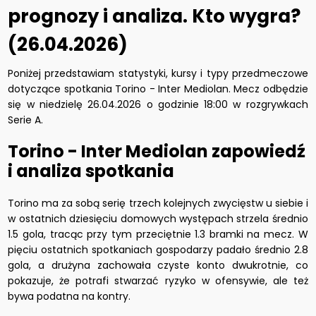
prognozy i analiza. Kto wygra?
(26.04.2026)
Poniżej przedstawiam statystyki, kursy i typy przedmeczowe
dotyczące spotkania Torino - Inter Mediolan. Mecz odbędzie
się w niedzielę 26.04.2026 o godzinie 18:00 w rozgrywkach
Serie A.
Torino - Inter Mediolan zapowiedź
i analiza spotkania
Torino ma za sobą serię trzech kolejnych zwycięstw u siebie i
w ostatnich dziesięciu domowych występach strzela średnio
1.5 gola, tracąc przy tym przeciętnie 1.3 bramki na mecz. W
pięciu ostatnich spotkaniach gospodarzy padało średnio 2.8
gola, a drużyna zachowała czyste konto dwukrotnie, co
pokazuje, że potrafi stwarzać ryzyko w ofensywie, ale też
bywa podatna na kontry.