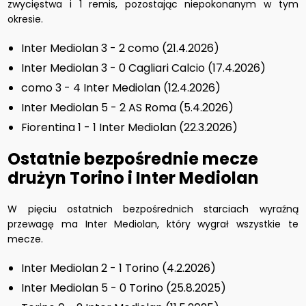
zwycięstwa i 1 remis, pozostając niepokonanym w tym
okresie.
Inter Mediolan 3 - 2 como (21.4.2026)
Inter Mediolan 3 - 0 Cagliari Calcio (17.4.2026)
como 3 - 4 Inter Mediolan (12.4.2026)
Inter Mediolan 5 - 2 AS Roma (5.4.2026)
Fiorentina 1 - 1 Inter Mediolan (22.3.2026)
Ostatnie bezpośrednie mecze
drużyn Torino i Inter Mediolan
W pięciu ostatnich bezpośrednich starciach wyraźną
przewagę ma Inter Mediolan, który wygrał wszystkie te
mecze.
Inter Mediolan 2 - 1 Torino (4.2.2026)
Inter Mediolan 5 - 0 Torino (25.8.2025)