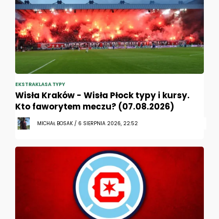
EKSTRAKLASA TYPY
Wisła Kraków - Wisła Płock typy i kursy.
Kto faworytem meczu? (07.08.2026)
MICHAŁ BOSAK / 6 SIERPNIA 2026, 22:52