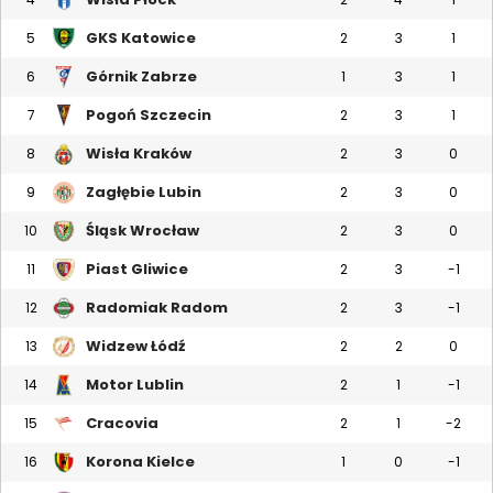
GKS Katowice
5
2
3
1
Górnik Zabrze
6
1
3
1
Pogoń Szczecin
7
2
3
1
Wisła Kraków
8
2
3
0
Zagłębie Lubin
9
2
3
0
Śląsk Wrocław
10
2
3
0
Piast Gliwice
11
2
3
-1
Radomiak Radom
12
2
3
-1
Widzew Łódź
13
2
2
0
Motor Lublin
14
2
1
-1
Cracovia
15
2
1
-2
Korona Kielce
16
1
0
-1