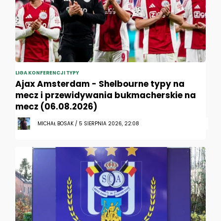
LIGA KONFERENCJI TYPY
Ajax Amsterdam - Shelbourne typy na
mecz i przewidywania bukmacherskie na
mecz (06.08.2026)
MICHAŁ BOSAK / 5 SIERPNIA 2026, 22:08