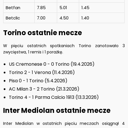
Betfan
7.85
5.01
1.45
Betclic
7.00
4.50
1.40
Torino ostatnie mecze
W pięciu ostatnich spotkaniach Torino zanotowało 3
zwycięstwa, 1 remis i 1 porażkę.
US Cremonese 0 - 0 Torino (19.4.2026)
Torino 2 - 1 Verona (11.4.2026)
Pisa 0 - 1 Torino (5.4.2026)
AC Milan 3 - 2 Torino (21.3.2026)
Torino 4 - 1 Parma Calcio 1913 (13.3.2026)
Inter Mediolan ostatnie mecze
Inter Mediolan w ostatnich pięciu meczach osiągnął 4