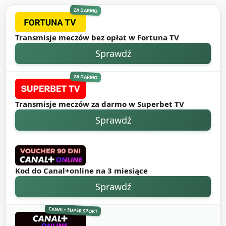
ZA DARMO
Transmisje meczów bez opłat w Fortuna TV
Sprawdź
ZA DARMO
Transmisje meczów za darmo w Superbet TV
Sprawdź
Kod do Canal+online na 3 miesiące
Sprawdź
CANAL+ SUPER SPORT