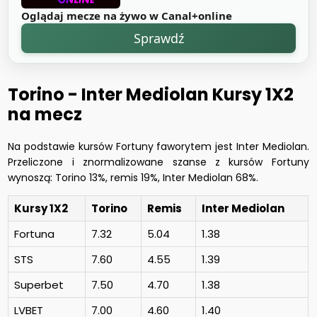
Oglądaj mecze na żywo w Canal+online
Sprawdź
Torino - Inter Mediolan Kursy 1X2
na mecz
Na podstawie kursów Fortuny faworytem jest Inter Mediolan.
Przeliczone i znormalizowane szanse z kursów Fortuny
wynoszą: Torino 13%, remis 19%, Inter Mediolan 68%.
Kursy 1X2
Torino
Remis
Inter Mediolan
Fortuna
7.32
5.04
1.38
STS
7.60
4.55
1.39
Superbet
7.50
4.70
1.38
LVBET
7.00
4.60
1.40