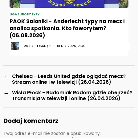
LIGA EUROPY TYPY
PAOK Saloniki - Anderlecht typy na mecz i
analiza spotkania. Kto faworytem?
(06.08.2026)
MICHAŁ BOSAK / 5 SIERPNIA 2026, 21:40
←
Chelsea - Leeds United gdzie oglądać mecz?
Stream online i w telewizji (26.04.2026)
→
Wisła Płock - Radomiak Radom gdzie obejrzeć?
Transmisja w telewizji i online (26.04.2026)
Dodaj komentarz
Twój adres e-mail nie zostanie opublikowany.