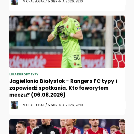
MICHAŁ BOSAK / 5 SIERPNIA 2026, 23:10
LIGA EUROPY TYPY
Jagiellonia Białystok - Rangers FC typy i
zapowiedź spotkania. Kto faworytem
meczu? (06.08.2026)
MICHAŁ BOSAK / 5 SIERPNIA 2026, 23:10