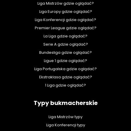
Liga Mistrzów gdzie oglądać?
Liga Europy gdzie oglądać?
Liga Konferencji gdzie oglądać?
Premier League gdzie oglądać?
La Liga gdzie oglądać?
Serie A gdzie oglądać?
Bundesliga gdzie oglądać?
Ligue 1 gdzie oglądać?
Liga Portugalska gdzie oglądać?
Ekstraklasa gdzie oglądać?
1 Liga gdzie oglądać?
Typy bukmacherskie
Liga Mistrzów typy
Liga Konferencji typy