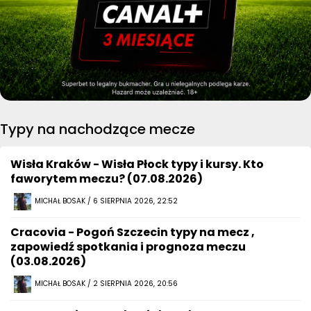
Typy na nachodzące mecze
Wisła Kraków - Wisła Płock typy i kursy. Kto
faworytem meczu? (07.08.2026)
MICHAŁ BOSAK / 6 SIERPNIA 2026, 22:52
Cracovia - Pogoń Szczecin typy na mecz ,
zapowiedź spotkania i prognoza meczu
(03.08.2026)
MICHAŁ BOSAK / 2 SIERPNIA 2026, 20:56