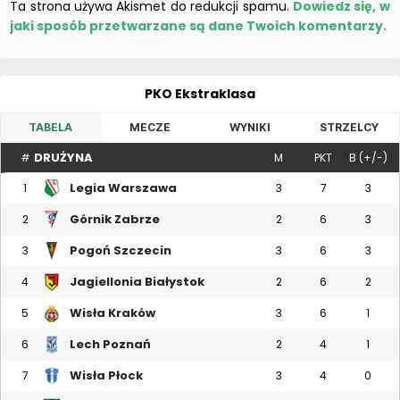
Ta strona używa Akismet do redukcji spamu.
Dowiedz się, w
jaki sposób przetwarzane są dane Twoich komentarzy.
PKO Ekstraklasa
TABELA
MECZE
WYNIKI
STRZELCY
DRUŻYNA
#
M
PKT
B (+/-)
Legia Warszawa
1
3
7
3
Górnik Zabrze
2
2
6
3
Pogoń Szczecin
3
3
6
3
Jagiellonia Białystok
4
2
6
2
Wisła Kraków
5
3
6
1
Lech Poznań
6
2
4
1
Wisła Płock
7
3
4
0