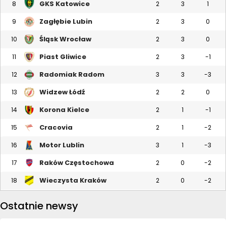
GKS Katowice
8
2
3
1
Zagłębie Lubin
9
2
3
0
Śląsk Wrocław
10
2
3
0
Piast Gliwice
11
2
3
-1
Radomiak Radom
12
3
3
-3
Widzew Łódź
13
2
2
0
Korona Kielce
14
2
1
-1
Cracovia
15
2
1
-2
Motor Lublin
16
3
1
-3
Raków Częstochowa
17
2
0
-2
Wieczysta Kraków
18
2
0
-2
Ostatnie newsy