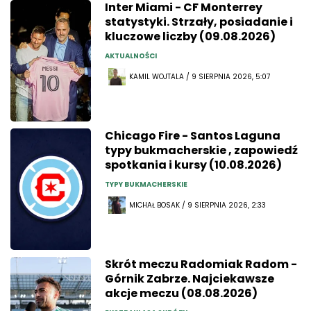
Inter Miami - CF Monterrey
statystyki. Strzały, posiadanie i
kluczowe liczby (09.08.2026)
AKTUALNOŚCI
KAMIL WOJTALA / 9 SIERPNIA 2026, 5:07
Chicago Fire - Santos Laguna
typy bukmacherskie , zapowiedź
spotkania i kursy (10.08.2026)
TYPY BUKMACHERSKIE
MICHAŁ BOSAK / 9 SIERPNIA 2026, 2:33
Skrót meczu Radomiak Radom -
Górnik Zabrze. Najciekawsze
akcje meczu (08.08.2026)