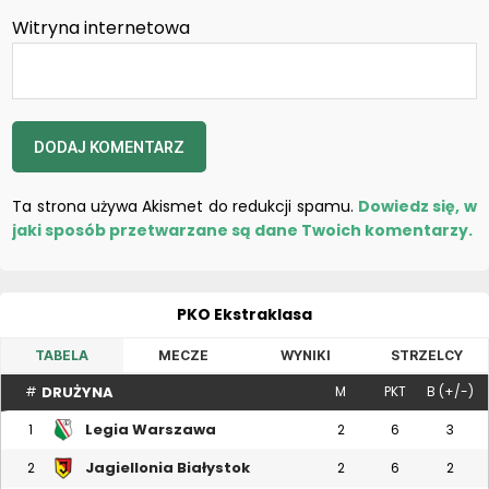
Witryna internetowa
Ta strona używa Akismet do redukcji spamu.
Dowiedz się, w
jaki sposób przetwarzane są dane Twoich komentarzy.
PKO Ekstraklasa
TABELA
MECZE
WYNIKI
STRZELCY
DRUŻYNA
#
M
PKT
B (+/-)
Legia Warszawa
1
2
6
3
Jagiellonia Białystok
2
2
6
2