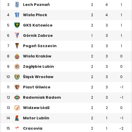
Lech Poznań
3
2
4
1
Wisła Płock
4
2
4
1
GKS Katowice
5
2
3
1
Górnik Zabrze
6
1
3
1
Pogoń Szczecin
7
2
3
1
Wisła Kraków
8
2
3
0
Zagłębie Lubin
9
2
3
0
Śląsk Wrocław
10
2
3
0
Piast Gliwice
11
2
3
-1
Radomiak Radom
12
2
3
-1
Widzew Łódź
13
2
2
0
Motor Lublin
14
2
1
-1
Cracovia
15
2
1
-2