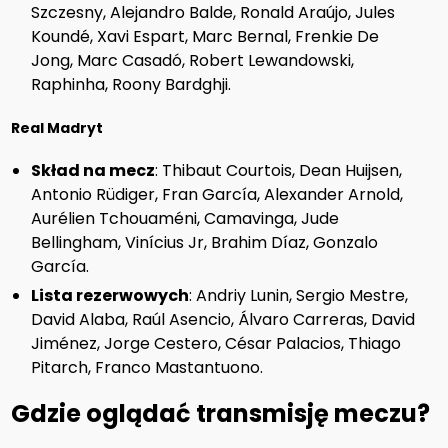
Szczesny, Alejandro Balde, Ronald Araújo, Jules
Koundé, Xavi Espart, Marc Bernal, Frenkie De
Jong, Marc Casadó, Robert Lewandowski,
Raphinha, Roony Bardghji.
Real Madryt
Skład na mecz
: Thibaut Courtois, Dean Huijsen,
Antonio Rüdiger, Fran García, Alexander Arnold,
Aurélien Tchouaméni, Camavinga, Jude
Bellingham, Vinícius Jr, Brahim Díaz, Gonzalo
García.
Lista rezerwowych
: Andriy Lunin, Sergio Mestre,
David Alaba, Raúl Asencio, Álvaro Carreras, David
Jiménez, Jorge Cestero, César Palacios, Thiago
Pitarch, Franco Mastantuono.
Gdzie oglądać transmisję meczu?