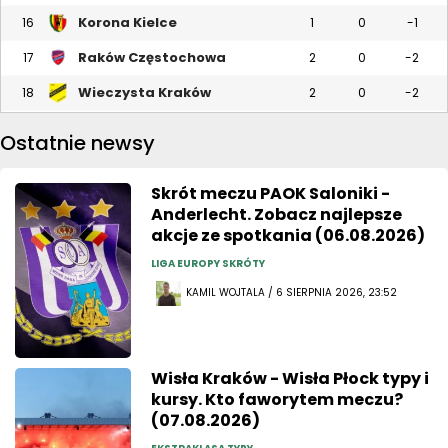
Korona Kielce
16
1
0
-1
Raków Częstochowa
17
2
0
-2
Wieczysta Kraków
18
2
0
-2
Ostatnie newsy
Skrót meczu PAOK Saloniki -
Anderlecht. Zobacz najlepsze
akcje ze spotkania (06.08.2026)
LIGA EUROPY SKRÓTY
KAMIL WOJTALA / 6 SIERPNIA 2026, 23:52
Wisła Kraków - Wisła Płock typy i
kursy. Kto faworytem meczu?
(07.08.2026)