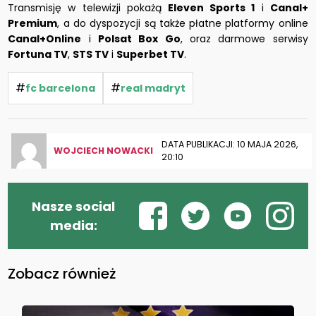
Transmisję w telewizji pokażą
Eleven Sports 1
i
Canal+
Premium
, a do dyspozycji są także płatne platformy online
Canal+Online
i
Polsat Box Go
, oraz darmowe serwisy
Fortuna TV
,
STS TV
i
Superbet TV
.
#
#
fc barcelona
real madryt
DATA PUBLIKACJI: 10 MAJA 2026,
WOJCIECH NOWACKI
20:10
Nasze social
media:
Zobacz również