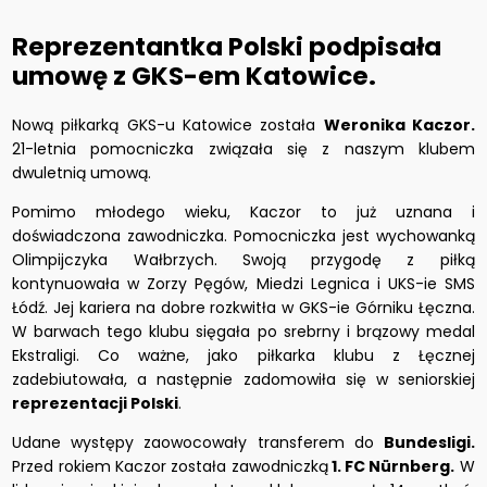
Reprezentantka Polski podpisała
umowę z GKS-em Katowice.
Nową piłkarką GKS-u Katowice została
Weronika Kaczor.
21-letnia pomocniczka związała się z naszym klubem
dwuletnią umową.
Pomimo młodego wieku, Kaczor to już uznana i
doświadczona zawodniczka. Pomocniczka jest wychowanką
Olimpijczyka Wałbrzych. Swoją przygodę z piłką
kontynuowała w Zorzy Pęgów, Miedzi Legnica i UKS-ie SMS
Łódź. Jej kariera na dobre rozkwitła w GKS-ie Górniku Łęczna.
W barwach tego klubu sięgała po srebrny i brązowy medal
Ekstraligi. Co ważne, jako piłkarka klubu z Łęcznej
zadebiutowała, a następnie zadomowiła się w seniorskiej
reprezentacji Polski
.
Udane występy zaowocowały transferem do
Bundesligi.
Przed rokiem Kaczor została zawodniczką
1. FC Nürnberg.
W