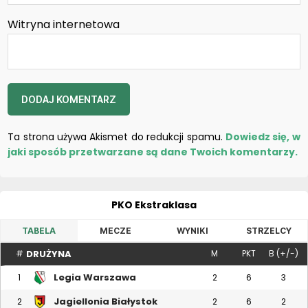
Witryna internetowa
Ta strona używa Akismet do redukcji spamu.
Dowiedz się, w
jaki sposób przetwarzane są dane Twoich komentarzy.
PKO Ekstraklasa
TABELA
MECZE
WYNIKI
STRZELCY
DRUŻYNA
#
M
PKT
B (+/-)
Legia Warszawa
1
2
6
3
Jagiellonia Białystok
2
2
6
2