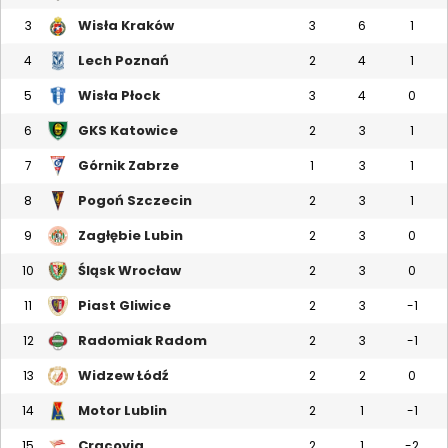
Wisła Kraków
3
3
6
1
Lech Poznań
4
2
4
1
Wisła Płock
5
3
4
0
GKS Katowice
6
2
3
1
Górnik Zabrze
7
1
3
1
Pogoń Szczecin
8
2
3
1
Zagłębie Lubin
9
2
3
0
Śląsk Wrocław
10
2
3
0
Piast Gliwice
11
2
3
-1
Radomiak Radom
12
2
3
-1
Widzew Łódź
13
2
2
0
Motor Lublin
14
2
1
-1
Cracovia
15
2
1
-2