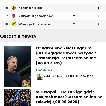
Korona Kielce
16
1
0
-1
Raków Częstochowa
17
2
0
-2
Wieczysta Kraków
18
2
0
-2
Ostatnie newsy
FC Barcelona - Nottingham
gdzie oglądać mecz na żywo?
Transmisja TV i stream online
(08.08.2026)
TRANSMISJE
KAMIL WOJTALA / 8 SIERPNIA 2026, 10:35
SSC Napoli - Celta Vigo gdzie
obejrzeć mecz? Stream online i w
telewizji (08.08.2026)