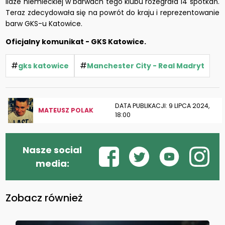
lidze niemieckiej w barwach tego klubu rozegrała 14 spotkań.
Teraz zdecydowała się na powrót do kraju i reprezentowanie
barw GKS-u Katowice.
Oficjalny komunikat - GKS Katowice.
#
#
gks katowice
Manchester City - Real Madryt
DATA PUBLIKACJI: 9 LIPCA 2024,
MATEUSZ POLAK
18:00
Nasze social
media:
Zobacz również