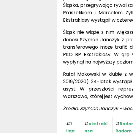
Śląska, przegrywając rywaliz
Praszelikiem i Marcelem Z
Ekstraklasy wystąpił w cztere
Śląsk nie wiąże z nim większe
donosi Szymon Janczyk z por
transferowego może trafić do
PKO BP Ekstraklasy. W grę 
wypłynął na najwyższy poziom
Rafał Makowski w klubie z 
2019/2020). 24-latek wystąpił 
asyst. W przeszłości repre
Warszawa, której jest wycho
Źródło: Szymon Janczyk - wes
#
#
#
1
ekstrakl
Rado
liga
asa
Radom