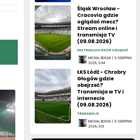
Śląsk Wrocław -
Cracovia gdzie
oglądać mecz?
Stream online i
transmisja TV
(09.08.2026)
EKSTRAKLASA GDZIE OGLĄDAĆ
MICHAŁ BOSAK / 9 SIERPNIA
2026, 6:44
ŁKS Łódź - Chrobry
Głogów gdzie
obejrzeć?
Transmisja w TV i
internecie
(09.08.2026)
TRANSMISJE
MICHAŁ BOSAK / 9 SIERPNIA
2026, 6:13