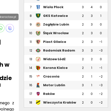
Wisła Płock
7
3
4
0
GKS Katowice
8
2
3
1
skwroclaw.pl
Zagłębie Lubin
9
2
3
0
Śląsk Wrocław
10
2
3
0
a
Piast Gliwice
11
2
3
-1
Radomiak Radom
12
3
3
-3
Widzew Łódź
13
2
2
0
h w
Korona Kielce
14
2
1
-1
dzie
Cracovia
15
2
1
-2
a
Motor Lublin
16
3
1
-3
Raków
17
2
0
-2
Częstochowa
wnego z
Wieczysta Kraków
18
2
0
-2
Dolnego