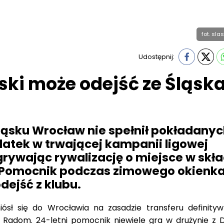
fot. sla
Udostępnij:
ki może odejść ze Śląsk
ląsku Wrocław nie spełnił pokładanyc
latek w trwającej kampanii ligowej
rywając rywalizację o miejsce w skła
 Pomocnik podczas zimowego okienk
ejść z klubu.
ósł się do Wrocławia na zasadzie transferu definity
Radom. 24-letni pomocnik niewiele gra w drużynie z 