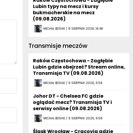
Raków Częstochowa - Zagłębie
Lubin typy na mecz i kursy
bukmacherskie na mecz
(09.08.2026)
MICHAŁ BOSAK / 8 SIERPNIA 2026, 16:48
Transmisje meczów
Raków Częstochowa - Zagłębie
Lubin gdzie obejrzeć? Stream online,
Transmisja TV (09.08.2026)
MICHAŁ BOSAK / 9 SIERPNIA 2026, 6:58
Johor DT - Chelsea FC gdzie
oglądać mecz? Transmisja TV i
serwisy online (09.08.2026)
MICHAŁ BOSAK / 9 SIERPNIA 2026, 6:58
Śląsk Wrocław - Cracovia gdzie