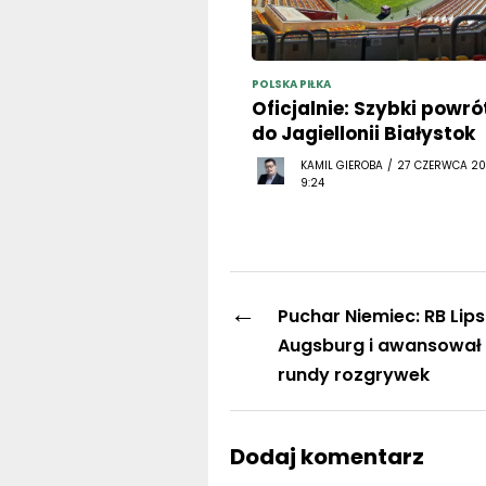
POLSKA PIŁKA
Oficjalnie: Szybki powró
do Jagiellonii Białystok
KAMIL GIEROBA / 27 CZERWCA 20
9:24
←
Puchar Niemiec: RB Lips
Augsburg i awansował d
rundy rozgrywek
Dodaj komentarz