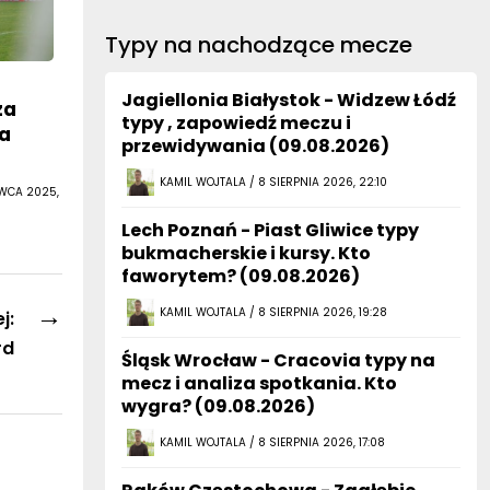
Typy na nachodzące mecze
Jagiellonia Białystok - Widzew Łódź
za
typy , zapowiedź meczu i
ka
przewidywania (09.08.2026)
KAMIL WOJTALA / 8 SIERPNIA 2026, 22:10
RWCA 2025,
Lech Poznań - Piast Gliwice typy
bukmacherskie i kursy. Kto
faworytem? (09.08.2026)
→
KAMIL WOJTALA / 8 SIERPNIA 2026, 19:28
j:
rd
Śląsk Wrocław - Cracovia typy na
mecz i analiza spotkania. Kto
wygra? (09.08.2026)
KAMIL WOJTALA / 8 SIERPNIA 2026, 17:08