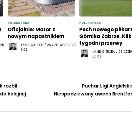
POLSKA PIŁKA
POLSKA PIŁKA
t
Oficjalnie: Motor z
Pech nowego piłkar
nowym napastnikiem
Górnika Zabrze. Kil
tygodni przerwy
25,
KAMIL GIEROBA / 26 CZERWCA 2025,
11:09
KAMIL GIEROBA / 25 CZE
20:02
k rozbił
Puchar Ligi Angielskie
o kolejnej
Niespodziewany awans Brentfo