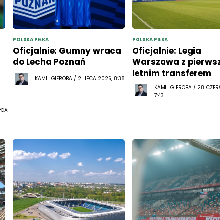
POLSKA PIŁKA
POLSKA PIŁKA
Oficjalnie: Gumny wraca
Oficjalnie: Legia
do Lecha Poznań
Warszawa z pierws
letnim transferem
KAMIL GIEROBA / 2 LIPCA 2025, 8:38
KAMIL GIEROBA / 28 CZE
7:43
PCA