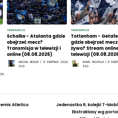
TRANSMISJE
TRANSMISJE
Schalke - Atalanta gdzie
Tottenham - Getafe
obejrzeć mecz?
gdzie obejrzeć mecz
Transmisja w telewizji i
żywo? Stream online
online (08.08.2026)
telewizji (08.08.202
MICHAŁ BOSAK / 8 SIERPNIA 2026,
KAMIL WOJTALA / 8 SIER
10:01
9:53
26,
emis Atletico
Jedenastka 6. kolejki T-Mobi
Ekstraklasy wg porta