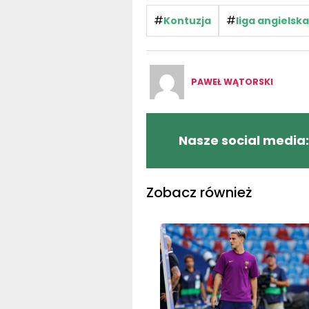
#
#
Kontuzja
liga angielska
PAWEŁ WĄTORSKI
Nasze social media:
Zobacz również