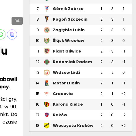
Górnik Zabrze
7
1
3
1
Pogoń Szczecin
8
2
3
1
fot.
Zagłębie Lubin
9
2
3
0
Śląsk Wrocław
10
2
3
0
lu
Piast Gliwice
11
2
3
-1
Radomiak Radom
12
2
3
-1
Widzew Łódź
13
2
2
0
nabawił
Motor Lublin
14
2
1
-1
ęcy.
Cracovia
15
2
1
-2
ci gry,
Korona Kielce
16
1
0
-1
A w 90.
nkt. Do
Raków
17
2
0
-2
Częstochowa
 czasie
Wieczysta Kraków
18
2
0
-2