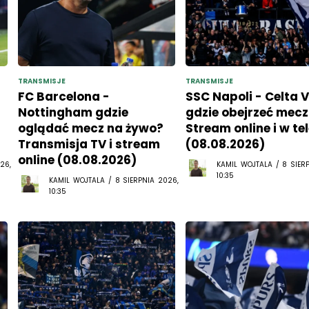
TRANSMISJE
TRANSMISJE
FC Barcelona -
SSC Napoli - Celta 
Nottingham gdzie
gdzie obejrzeć mecz
oglądać mecz na żywo?
Stream online i w tel
Transmisja TV i stream
(08.08.2026)
online (08.08.2026)
26,
KAMIL WOJTALA / 8 SIER
10:35
KAMIL WOJTALA / 8 SIERPNIA 2026,
10:35