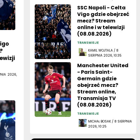
SSC Napoli - Celta
Vigo gdzie obejrzeć
mecz? Stream
online i w telewizji
(08.08.2026)
Vigo
TRANSMISJE
?
KAMIL WOJTALA / 8
SIERPNIA 2026, 10:35
ewizji
Manchester United
- Paris Saint-
PNIA 2026,
Germain gdzie
obejrzeć mecz?
Stream online,
Transmisja TV
(08.08.2026)
TRANSMISJE
MICHAŁ BOSAK / 8 SIERPNIA
2026, 10:25