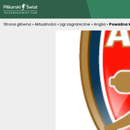
PiłkarskiSwiat.com
Strona główna
»
Aktualności
»
Ligi zagraniczne
»
Anglia
»
Poważna k