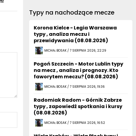
m!
Typy na nachodzące mecze
Korona Kielce - Legia Warszawa
typy , analiza meczu i
przewidywania (08.08.2026)
MICHAŁ BOSAK / 7 SIERPNIA 2026, 22:29
Pogoń Szczecin - Motor Lublin typy
na mecz , analiza i prognozy. Kto
faworytem meczu? (08.08.2026)
MICHAŁ BOSAK / 7 SIERPNIA 2026, 19:36
Radomiak Radom - Górnik Zabrze
typy , zapowiedź spotkania i kursy
(08.08.2026)
MICHAŁ BOSAK / 7 SIERPNIA 2026, 16:52