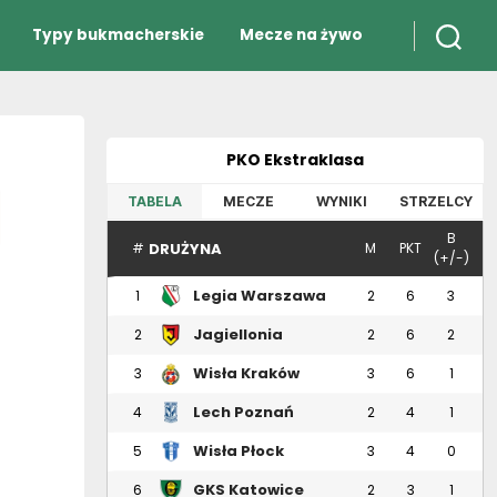
Typy bukmacherskie
Mecze na żywo
PKO Ekstraklasa
TABELA
MECZE
WYNIKI
STRZELCY
B
DRUŻYNA
#
M
PKT
(+/-)
Legia Warszawa
1
2
6
3
Jagiellonia
2
2
6
2
Białystok
Wisła Kraków
3
3
6
1
Lech Poznań
4
2
4
1
Wisła Płock
5
3
4
0
GKS Katowice
6
2
3
1