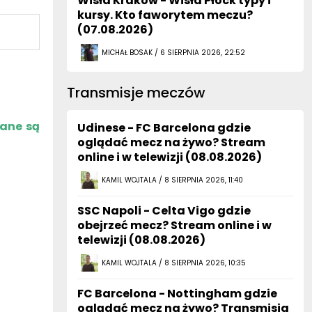
Wisła Kraków - Wisła Płock typy i
kursy. Kto faworytem meczu?
(07.08.2026)
MICHAŁ BOSAK / 6 SIERPNIA 2026, 22:52
Transmisje meczów
zane są
Udinese - FC Barcelona gdzie
oglądać mecz na żywo? Stream
online i w telewizji (08.08.2026)
KAMIL WOJTALA / 8 SIERPNIA 2026, 11:40
SSC Napoli - Celta Vigo gdzie
obejrzeć mecz? Stream online i w
telewizji (08.08.2026)
KAMIL WOJTALA / 8 SIERPNIA 2026, 10:35
FC Barcelona - Nottingham gdzie
oglądać mecz na żywo? Transmisja