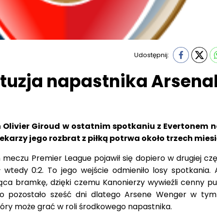
Udostępnij:
tuzja napastnika Arsena
 Olivier Giroud w ostatnim spotkaniu z Evertonem 
lekarzy jego rozbrat z piłką potrwa około trzech miesi
meczu Premier League pojawił się dopiero w drugiej częś
 wtedy 0:2. To jego wejście odmieniło losy spotkania. 
ąca bramkę, dzięki czemu Kanonierzy wywieźli cenny pu
o pozostało sześć dni dlatego Arsene Wenger w tym
tóry może grać w roli środkowego napastnika.