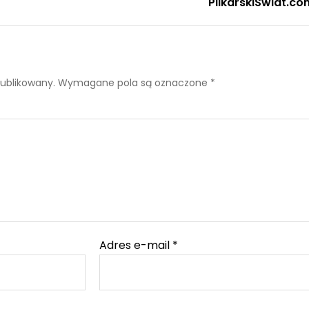
PilkarskiSwiat.co
publikowany.
Wymagane pola są oznaczone
*
Adres e-mail
*