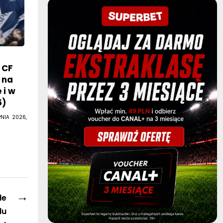
 CF
 na
 i w
6)
PNIA 2026,
→
le
lu