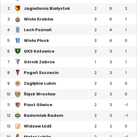
Jagiellonia Białystok
2
2
6
2
Wisła Kraków
3
3
6
1
Lech Poznań
4
2
4
1
Wisła Płock
5
3
4
0
GKS Katowice
6
2
3
1
Górnik Zabrze
7
1
3
1
Pogoń Szczecin
8
2
3
1
Zagłębie Lubin
9
2
3
0
Śląsk Wrocław
10
2
3
0
Piast Gliwice
11
2
3
-1
Radomiak Radom
12
2
3
-1
Widzew Łódź
13
2
2
0
Motor Lublin
14
2
1
-1