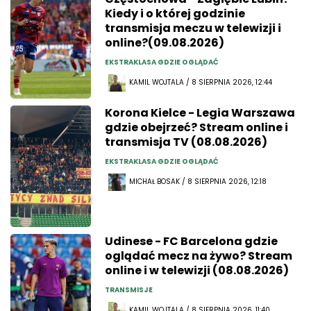
Kiedy i o której godzinie
transmisja meczu w telewizji i
online?(09.08.2026)
EKSTRAKLASA GDZIE OGLĄDAĆ
KAMIL WOJTALA / 8 SIERPNIA 2026, 12:44
Korona Kielce - Legia Warszawa
gdzie obejrzeć? Stream online i
transmisja TV (08.08.2026)
EKSTRAKLASA GDZIE OGLĄDAĆ
MICHAŁ BOSAK / 8 SIERPNIA 2026, 12:18
Udinese - FC Barcelona gdzie
oglądać mecz na żywo? Stream
online i w telewizji (08.08.2026)
TRANSMISJE
KAMIL WOJTALA / 8 SIERPNIA 2026, 11:40