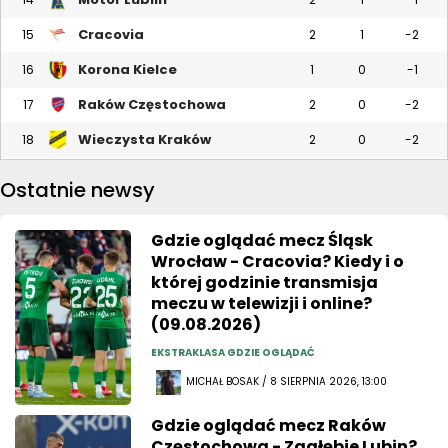
Cracovia
15
2
1
-2
Korona Kielce
16
1
0
-1
Raków Częstochowa
17
2
0
-2
Wieczysta Kraków
18
2
0
-2
Ostatnie newsy
Gdzie oglądać mecz Śląsk
Wrocław - Cracovia? Kiedy i o
której godzinie transmisja
meczu w telewizji i online?
(09.08.2026)
EKSTRAKLASA GDZIE OGLĄDAĆ
MICHAŁ BOSAK / 8 SIERPNIA 2026, 13:00
Gdzie oglądać mecz Raków
Częstochowa - Zagłębie Lubin?