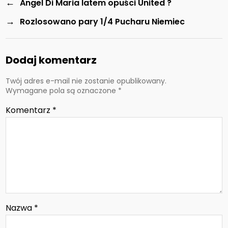
←
Angel Di Maria latem opuści United ?
→
Rozlosowano pary 1/4 Pucharu Niemiec
Dodaj komentarz
Twój adres e-mail nie zostanie opublikowany.
Wymagane pola są oznaczone
*
Komentarz
*
Nazwa
*