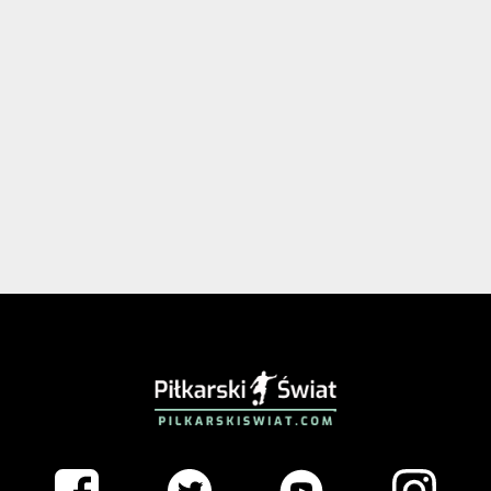
PIŁKARSKISWIAT.COM