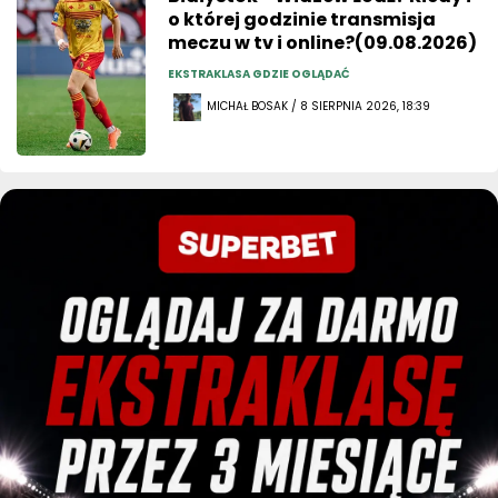
o której godzinie transmisja
meczu w tv i online?(09.08.2026)
EKSTRAKLASA GDZIE OGLĄDAĆ
MICHAŁ BOSAK / 8 SIERPNIA 2026, 18:39