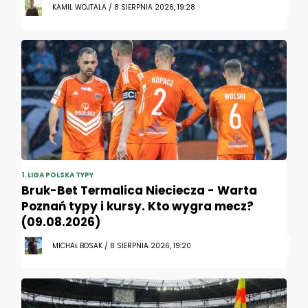
KAMIL WOJTALA / 8 SIERPNIA 2026, 19:28
1. LIGA POLSKA TYPY
Bruk-Bet Termalica Nieciecza - Warta
Poznań typy i kursy. Kto wygra mecz?
(09.08.2026)
MICHAŁ BOSAK / 8 SIERPNIA 2026, 19:20