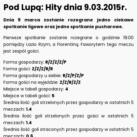
Pod Lupą: Hity dnia 9.03.2015r.
Dnia 9 marca zostanie rozegrane jedno ciekawe
spotkanie ligowe oraz jedno spotkanie pucharowe.
Pierwsze spotkanie zostanie rozegrane o godzinie 19:00
pomiędzy Lazio Rzym, a Fiorentiną. Faworytem tego meczu
jest zespół gości.
Forma gospodarzy:
R/Z/Z/Z/P
Forma gości:
Z/Z/Z/R/R
Forma gospodarzy u siebie:
R/Z/P/Z/P
Forma gości na wyjeździe:
Z/Z/R/Z/Z
Miejsce w tabeli gospodarzy:
4
Miejsce w tabeli gości:
5
Średnia ilość goli strzelonych przez gospodarzy w ostatnich 5
meczach:
1.4
Średnia ilość goli strzelonych przez gości w ostatnich 5
meczach:
1.4
Średnia ilość goli straconych przez gospodarzy w ostatnich 5
meczach:
0.6