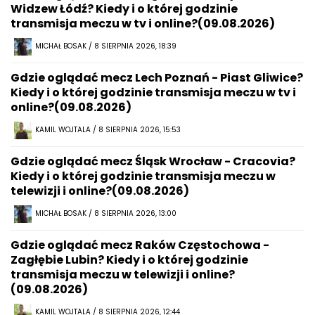
Widzew Łódź? Kiedy i o której godzinie
transmisja meczu w tv i online?(09.08.2026)
MICHAŁ BOSAK / 8 SIERPNIA 2026, 18:39
Gdzie oglądać mecz Lech Poznań - Piast Gliwice?
Kiedy i o której godzinie transmisja meczu w tv i
online?(09.08.2026)
KAMIL WOJTALA / 8 SIERPNIA 2026, 15:53
Gdzie oglądać mecz Śląsk Wrocław - Cracovia?
Kiedy i o której godzinie transmisja meczu w
telewizji i online?(09.08.2026)
MICHAŁ BOSAK / 8 SIERPNIA 2026, 13:00
Gdzie oglądać mecz Raków Częstochowa -
Zagłębie Lubin? Kiedy i o której godzinie
transmisja meczu w telewizji i online?
(09.08.2026)
KAMIL WOJTALA / 8 SIERPNIA 2026, 12:44