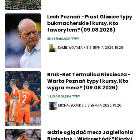
Lech Poznań - Piast Gliwice typy
bukmacherskie i kursy. Kto
faworytem? (09.08.2026)
EKSTRAKLASA TYPY
KAMIL WOJTALA / 8 SIERPNIA 2026, 19:28
Bruk-Bet Termalica Nieciecza -
Warta Poznań typy i kursy. Kto
wygra mecz? (09.08.2026)
1. LIGA POLSKA TYPY
MICHAŁ BOSAK / 8 SIERPNIA 2026, 19:20
Gdzie oglądać mecz Jagiellonia
Białystok - Widzew Łódź? Kiedy i