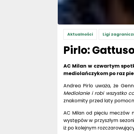
Aktualności
Ligi zagranicz
Pirlo: Gattus
AC Milan w czwartym spotka
mediolańczykom po raz pie
Andrea Pirlo uważa, że Genn
Mediolanie i robi wszystko c
znakomity przed laty pomocni
AC Milan od pięciu meczów ni
występów w przyszłym sezonie 
iż po kolejnym rozczarowując