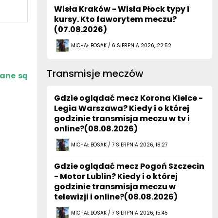
Wisła Kraków - Wisła Płock typy i
kursy. Kto faworytem meczu?
(07.08.2026)
MICHAŁ BOSAK / 6 SIERPNIA 2026, 22:52
Transmisje meczów
zane są
Gdzie oglądać mecz Korona Kielce -
Legia Warszawa? Kiedy i o której
godzinie transmisja meczu w tv i
online?(08.08.2026)
MICHAŁ BOSAK / 7 SIERPNIA 2026, 18:27
Gdzie oglądać mecz Pogoń Szczecin
- Motor Lublin? Kiedy i o której
godzinie transmisja meczu w
telewizji i online?(08.08.2026)
MICHAŁ BOSAK / 7 SIERPNIA 2026, 15:45