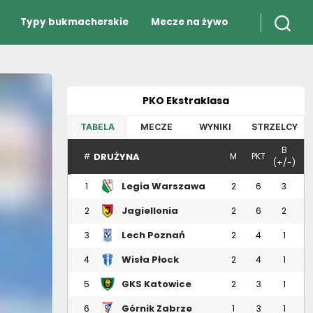
Typy bukmacherskie
Mecze na żywo
PKO Ekstraklasa
TABELA
MECZE
WYNIKI
STRZELCY
B
DRUŻYNA
#
M
PKT
(+/-)
Legia Warszawa
1
2
6
3
Jagiellonia
2
2
6
2
Białystok
Lech Poznań
3
2
4
1
Wisła Płock
4
2
4
1
GKS Katowice
5
2
3
1
Górnik Zabrze
6
1
3
1