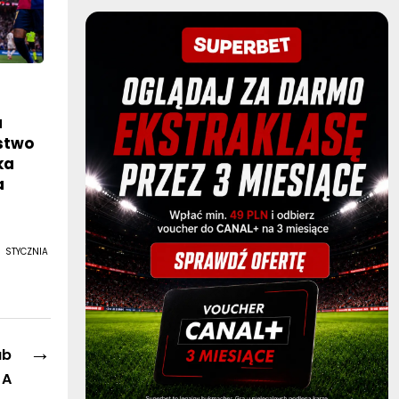
a
óstwo
ka
a
 STYCZNIA
→
ub
 A