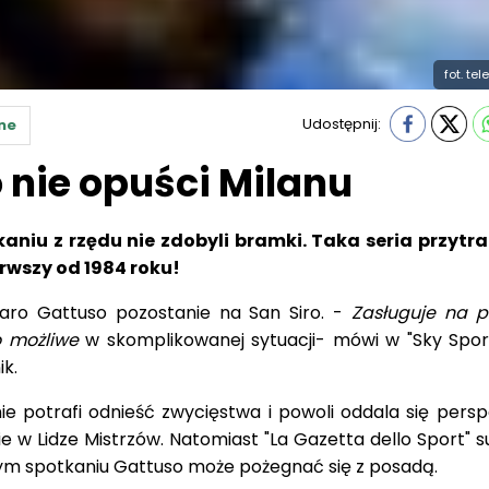
fot. te
Udostępnij:
ne
o nie opuści Milanu
niu z rzędu nie zdobyli bramki. Taka seria przytraf
rwszy od 1984 roku!
aro Gattuso pozostanie na San Siro. -
Zasługuje na 
o możliwe
w skomplikowanej sytuacji- mówi w "Sky Sport 
k.
e potrafi odnieść zwycięstwa i powoli oddala się pers
w Lidze Mistrzów. Natomiast "La Gazetta dello Sport" su
ym spotkaniu Gattuso może pożegnać się z posadą.