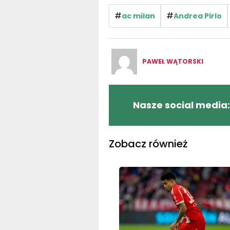
#
#
ac milan
Andrea Pirlo
PAWEŁ WĄTORSKI
Nasze social media:
Zobacz również