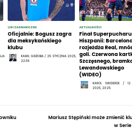
LIGI ZAGRANICZNE
AKTUALNOŚCI
Oficjalnie: Bogusz zagra
Finał Superpucharu
dla meksykańskiego
Hiszpanii: Barcelon
klubu
rozjeżdża Real, mn
goli. Czerwona kart
AJA
KAMIL GIEROBA / 25 STYCZNIA 2025,
Szczęsnego, bramk
22:36
Lewandowskiego
(WIDEO)
KAROL ŚWIDEREK / 12
2025, 23:25
lowniku
Mariusz Stępiński może zmienić kl
w Serie