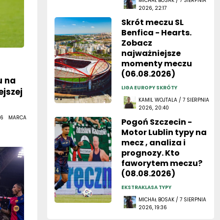
MICHAŁ BOSAK / 7 SIERPNIA
2026, 22:17
Skrót meczu SL
Benfica - Hearts.
Zobacz
najważniejsze
momenty meczu
(06.08.2026)
u na
LIGA EUROPY SKRÓTY
ejszej
KAMIL WOJTALA / 7 SIERPNIA
2026, 20:40
 6 MARCA
Pogoń Szczecin -
Motor Lublin typy na
mecz , analiza i
prognozy. Kto
faworytem meczu?
(08.08.2026)
EKSTRAKLASA TYPY
MICHAŁ BOSAK / 7 SIERPNIA
2026, 19:36