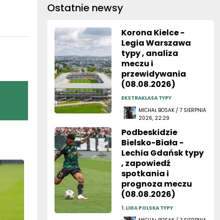
Ostatnie newsy
Korona Kielce -
Legia Warszawa
typy , analiza
meczu i
przewidywania
(08.08.2026)
EKSTRAKLASA TYPY
MICHAŁ BOSAK / 7 SIERPNIA
2026, 22:29
Podbeskidzie
Bielsko-Biała -
Lechia Gdańsk typy
, zapowiedź
spotkania i
prognoza meczu
(08.08.2026)
1. LIGA POLSKA TYPY