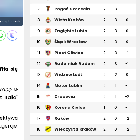
Pogoń Szczecin
7
2
3
1
Wisła Kraków
8
2
3
0
legraph.co.uk
Zagłębie Lubin
9
2
3
0
Śląsk Wrocław
10
2
3
0
Piast Gliwice
11
2
3
-1
Radomiak Radom
12
2
3
-1
iła się
Widzew Łódź
13
2
2
0
Motor Lublin
14
2
1
-1
pracę w
Cracovia
Italia"
15
2
1
-2
Korona Kielce
16
1
0
-1
pektywa
Raków
17
2
0
-2
Częstochowa
geruje,
Wieczysta Kraków
18
2
0
-2