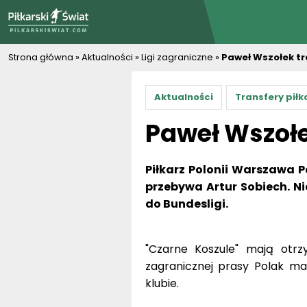
PiłkarskiSwiat.com
Strona główna
»
Aktualności
»
Ligi zagraniczne
»
Paweł Wszołek tr
Aktualności
Transfery piłk
Paweł Wszołe
Piłkarz Polonii Warszawa 
przebywa Artur Sobiech. Ni
do Bundesligi.
"Czarne Koszule" mają otrz
zagranicznej prasy Polak ma
klubie.