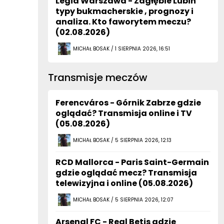
Legia Warszawa - Zagłębie Lubin
typy bukmacherskie , prognozy i
analiza. Kto faworytem meczu?
(02.08.2026)
MICHAŁ BOSAK / 1 SIERPNIA 2026, 16:51
Transmisje meczów
Ferencváros - Górnik Zabrze gdzie
oglądać? Transmisja online i TV
(05.08.2026)
MICHAŁ BOSAK / 5 SIERPNIA 2026, 12:13
RCD Mallorca - Paris Saint-Germain
gdzie oglądać mecz? Transmisja
telewizyjna i online (05.08.2026)
MICHAŁ BOSAK / 5 SIERPNIA 2026, 12:07
Arsenal FC - Real Betis gdzie