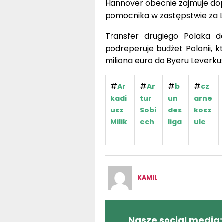
Hannover obecnie zajmuje dopi
pomocnika w zastępstwie za Lar
Transfer drugiego Polaka
podreperuje budżet Polonii, 
miliona euro do Byeru Leverkus
#
#
#
#
Ar
Ar
b
cz
kadi
tur
un
arne
usz
Sobi
des
kosz
Milik
ech
liga
ule
KAMIL
Nasze social media: