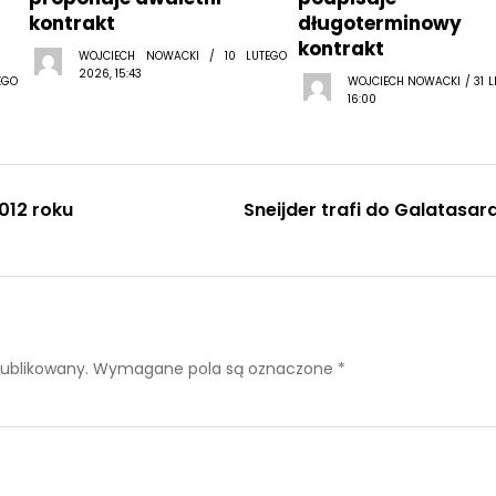
kontrakt
długoterminowy
kontrakt
WOJCIECH NOWACKI / 10 LUTEGO
2026, 15:43
EGO
WOJCIECH NOWACKI / 31 L
16:00
012 roku
Sneijder trafi do Galatasar
publikowany.
Wymagane pola są oznaczone
*