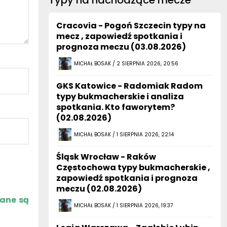
Typy na nachodzące mecze
Cracovia - Pogoń Szczecin typy na
mecz , zapowiedź spotkania i
prognoza meczu (03.08.2026)
MICHAŁ BOSAK / 2 SIERPNIA 2026, 20:56
GKS Katowice - Radomiak Radom
typy bukmacherskie i analiza
spotkania. Kto faworytem?
(02.08.2026)
MICHAŁ BOSAK / 1 SIERPNIA 2026, 22:14
Śląsk Wrocław - Raków
Częstochowa typy bukmacherskie ,
zapowiedź spotkania i prognoza
meczu (02.08.2026)
zane są
MICHAŁ BOSAK / 1 SIERPNIA 2026, 19:37