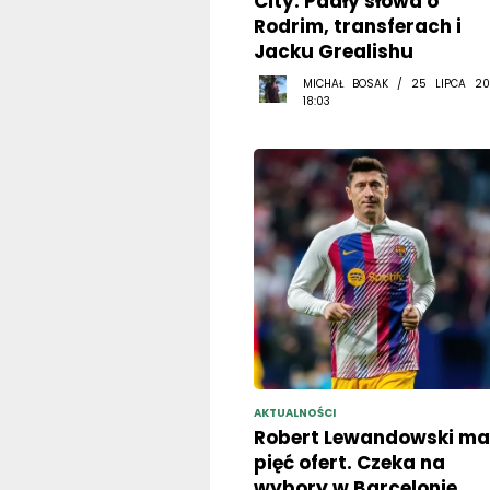
City. Padły słowa o
Rodrim, transferach i
Jacku Grealishu
MICHAŁ BOSAK / 25 LIPCA 20
18:03
AKTUALNOŚCI
Robert Lewandowski ma
pięć ofert. Czeka na
wybory w Barcelonie