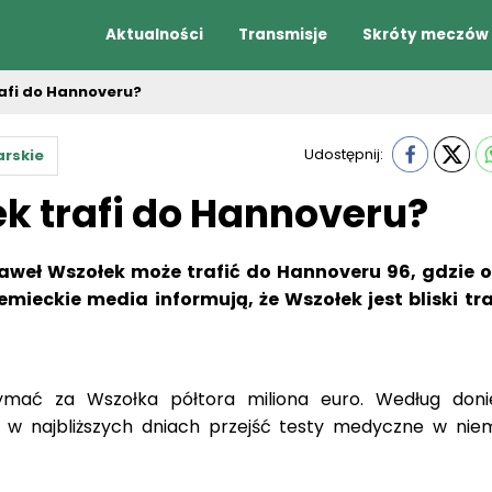
Aktualności
Transmisje
Skróty meczów
afi do Hannoveru?
Udostępnij:
arskie
k trafi do Hannoveru?
Paweł Wszołek może trafić do Hannoveru 96, gdzie 
emieckie media informują, że Wszołek jest bliski tr
ymać za Wszołka półtora miliona euro. Według doni
 w najbliższych dniach przejść testy medyczne w nie