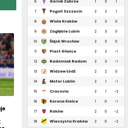
Górnik Zabrze
6
1
3
1
Pogoń Szczecin
7
2
3
1
Wisła Kraków
8
2
3
0
Zagłębie Lubin
9
2
3
0
Śląsk Wrocław
10
2
3
0
Piast Gliwice
11
2
3
-1
Radomiak Radom
12
2
3
-1
Widzew Łódź
13
2
2
0
Motor Lublin
14
2
1
-1
Cracovia
15
2
1
-2
Korona Kielce
16
1
0
-1
je
Raków
17
2
0
-2
Częstochowa
k
Wieczysta Kraków
18
2
0
-2