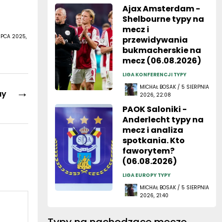
Ajax Amsterdam -
Shelbourne typy na
mecz i
IPCA 2025,
przewidywania
bukmacherskie na
mecz (06.08.2026)
LIGA KONFERENCJI TYPY
MICHAŁ BOSAK / 5 SIERPNIA
→
ay
2026, 22:08
PAOK Saloniki -
Anderlecht typy na
mecz i analiza
spotkania. Kto
faworytem?
(06.08.2026)
LIGA EUROPY TYPY
MICHAŁ BOSAK / 5 SIERPNIA
2026, 21:40