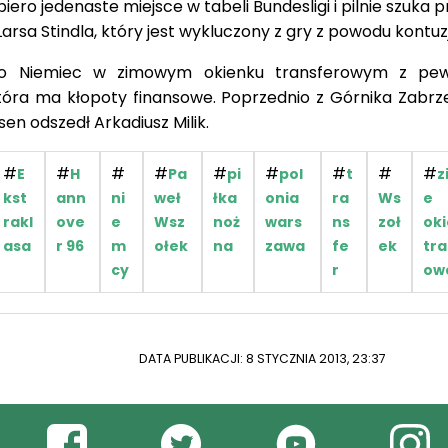
ero jedenaste miejsce w tabeli Bundesligi i pilnie szuka
sa Stindla, który jest wykluczony z gry z powodu kontuzj
 do Niemiec w zimowym okienku transferowym z pew
która ma kłopoty finansowe. Poprzednio z Górnika Zabrze
en odszedł Arkadiusz Milik.
#
#
#
#
#
#
#
#
#
E
H
Pa
pi
pol
t
z
kst
ann
ni
weł
łka
onia
ra
Ws
e
rakl
ove
e
Wsz
noż
wars
ns
zoł
ok
asa
r 96
m
ołek
na
zawa
fe
ek
tra
cy
r
ow
DATA PUBLIKACJI: 8 STYCZNIA 2013, 23:37