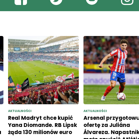
AKTUALNOŚCI
AKTUALNOŚCI
Real Madryt chce kupić
Arsenal przygotowu
Yana Diomande. RB Lipsk
ofertę za Juliána
u
żąda 130 milionów euro
Álvareza. Napastni