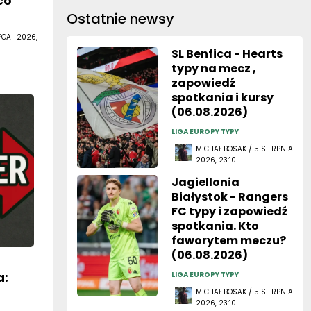
co
Ostatnie newsy
PCA 2026,
SL Benfica - Hearts
typy na mecz ,
zapowiedź
spotkania i kursy
(06.08.2026)
LIGA EUROPY TYPY
MICHAŁ BOSAK / 5 SIERPNIA
2026, 23:10
Jagiellonia
Białystok - Rangers
FC typy i zapowiedź
spotkania. Kto
faworytem meczu?
(06.08.2026)
a:
LIGA EUROPY TYPY
MICHAŁ BOSAK / 5 SIERPNIA
2026, 23:10