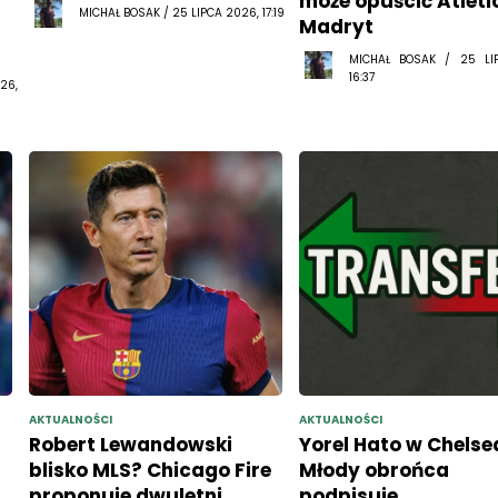
może opuścić Atléti
MICHAŁ BOSAK / 25 LIPCA 2026, 17:19
Madryt
MICHAŁ BOSAK / 25 LI
16:37
26,
AKTUALNOŚCI
AKTUALNOŚCI
Robert Lewandowski
Yorel Hato w Chelse
blisko MLS? Chicago Fire
Młody obrońca
proponuje dwuletni
podpisuje