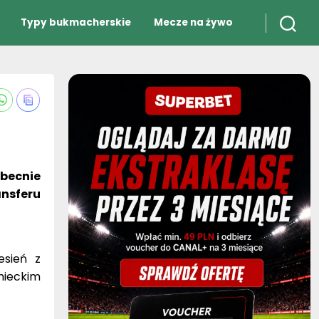
Typy bukmacherskie
Mecze na żywo
obecnie
ansferu
esień z
mieckim