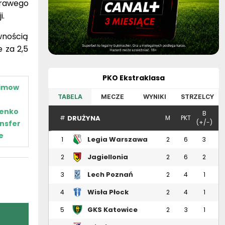
 prawego
i.
nością
 za 2,5
PKO Ekstraklasa
imow
TABELA
MECZE
WYNIKI
STRZELCY
ienko
B
DRUŻYNA
#
M
PKT
(+/-)
nsfer
e
Legia Warszawa
1
2
6
3
Jagiellonia
2
2
6
2
Białystok
Lech Poznań
3
2
4
1
Wisła Płock
4
2
4
1
GKS Katowice
5
2
3
1