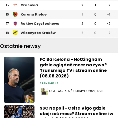
Cracovia
15
2
1
-2
Korona Kielce
16
1
0
-1
Raków Częstochowa
17
2
0
-2
Wieczysta Kraków
18
2
0
-2
Ostatnie newsy
FC Barcelona - Nottingham
gdzie oglądać mecz na żywo?
Transmisja TV i stream online
(08.08.2026)
TRANSMISJE
KAMIL WOJTALA / 8 SIERPNIA 2026, 10:35
SSC Napoli - Celta Vigo gdzie
obejrzeć mecz? Stream online i w