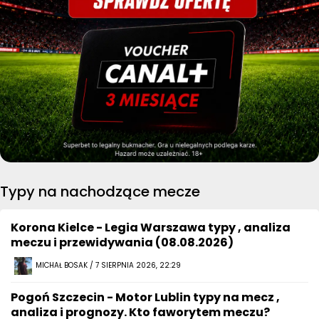
Typy na nachodzące mecze
Korona Kielce - Legia Warszawa typy , analiza
meczu i przewidywania (08.08.2026)
MICHAŁ BOSAK / 7 SIERPNIA 2026, 22:29
Pogoń Szczecin - Motor Lublin typy na mecz ,
analiza i prognozy. Kto faworytem meczu?