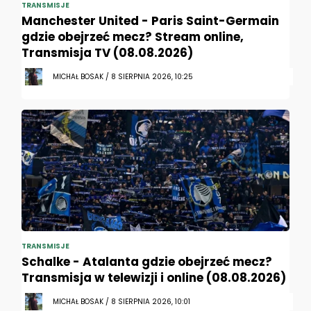
TRANSMISJE
Manchester United - Paris Saint-Germain
gdzie obejrzeć mecz? Stream online,
Transmisja TV (08.08.2026)
MICHAŁ BOSAK / 8 SIERPNIA 2026, 10:25
TRANSMISJE
Schalke - Atalanta gdzie obejrzeć mecz?
Transmisja w telewizji i online (08.08.2026)
MICHAŁ BOSAK / 8 SIERPNIA 2026, 10:01