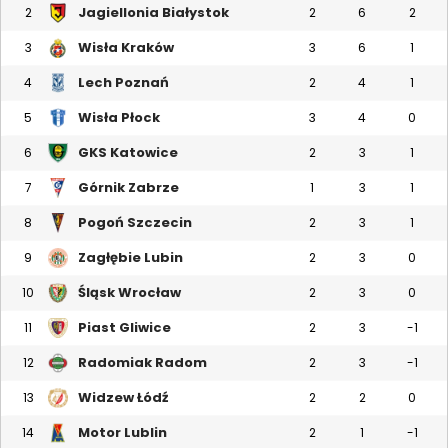
Jagiellonia Białystok
2
2
6
2
Wisła Kraków
3
3
6
1
Lech Poznań
4
2
4
1
Wisła Płock
5
3
4
0
GKS Katowice
6
2
3
1
Górnik Zabrze
7
1
3
1
Pogoń Szczecin
8
2
3
1
Zagłębie Lubin
9
2
3
0
Śląsk Wrocław
10
2
3
0
Piast Gliwice
11
2
3
-1
Radomiak Radom
12
2
3
-1
Widzew Łódź
13
2
2
0
Motor Lublin
14
2
1
-1