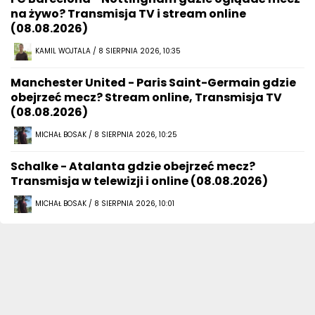
na żywo? Transmisja TV i stream online
(08.08.2026)
KAMIL WOJTALA / 8 SIERPNIA 2026, 10:35
Manchester United - Paris Saint-Germain gdzie
obejrzeć mecz? Stream online, Transmisja TV
(08.08.2026)
MICHAŁ BOSAK / 8 SIERPNIA 2026, 10:25
Schalke - Atalanta gdzie obejrzeć mecz?
Transmisja w telewizji i online (08.08.2026)
MICHAŁ BOSAK / 8 SIERPNIA 2026, 10:01