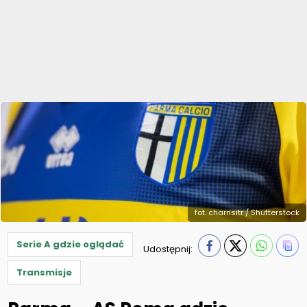
fot. charnsitr / Shutterstock
Serie A gdzie oglądać
Udostępnij:
Transmisje