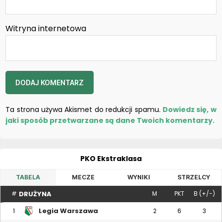
Witryna internetowa
Ta strona używa Akismet do redukcji spamu.
Dowiedz się, w
jaki sposób przetwarzane są dane Twoich komentarzy.
PKO Ekstraklasa
TABELA
MECZE
WYNIKI
STRZELCY
DRUŻYNA
#
M
PKT
B (+/-)
Legia Warszawa
1
2
6
3