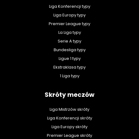
Liga Konferencji typy
Liga Europy typy
Premier League typy
La Liga typy
Serie A typy
Bundesliga typy
Ligue 1 typy
Ekstraklasa typy
1 Liga typy
Skróty meczów
Liga Mistrzów skróty
Liga Konferencji skróty
Liga Europy skróty
Premier League skróty