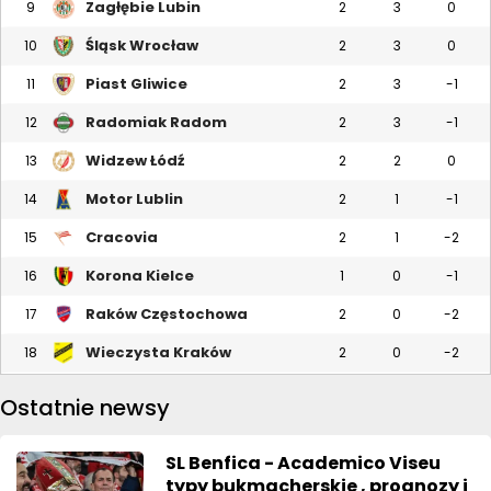
Zagłębie Lubin
9
2
3
0
Śląsk Wrocław
10
2
3
0
Piast Gliwice
11
2
3
-1
Radomiak Radom
12
2
3
-1
Widzew Łódź
13
2
2
0
Motor Lublin
14
2
1
-1
Cracovia
15
2
1
-2
Korona Kielce
16
1
0
-1
Raków Częstochowa
17
2
0
-2
Wieczysta Kraków
18
2
0
-2
Ostatnie newsy
SL Benfica - Academico Viseu
typy bukmacherskie , prognozy i