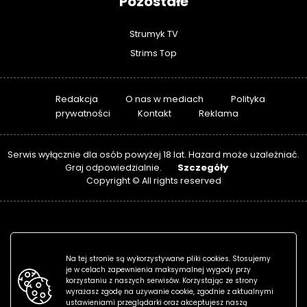
Pozostałe
Strumyk TV
Strims Top
Redakcja
O nas w mediach
Polityka
prywatności
Kontakt
Reklama
Serwis wyłącznie dla osób powyżej 18 lat. Hazard może uzależniać.
Szczegóły
Graj odpowiedzialnie.
Copyright © All rights reserved
Na tej stronie są wykorzystywane pliki cookies. Stosujemy
je w celach zapewnienia maksymalnej wygody przy
korzystaniu z naszych serwisów. Korzystając ze strony
wyrażasz zgodę na używanie cookie, zgodnie z aktualnymi
ustawieniami przeglądarki oraz akceptujesz naszą