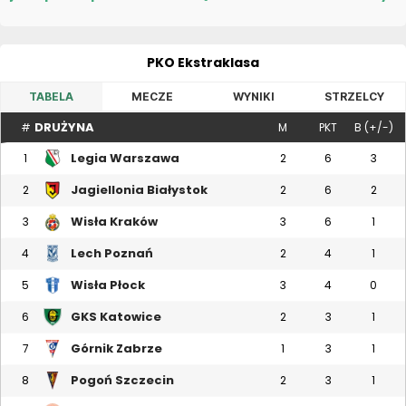
PKO Ekstraklasa
TABELA
MECZE
WYNIKI
STRZELCY
DRUŻYNA
#
M
PKT
B (+/-)
Legia Warszawa
1
2
6
3
Jagiellonia Białystok
2
2
6
2
Wisła Kraków
3
3
6
1
Lech Poznań
4
2
4
1
Wisła Płock
5
3
4
0
GKS Katowice
6
2
3
1
Górnik Zabrze
7
1
3
1
Pogoń Szczecin
8
2
3
1