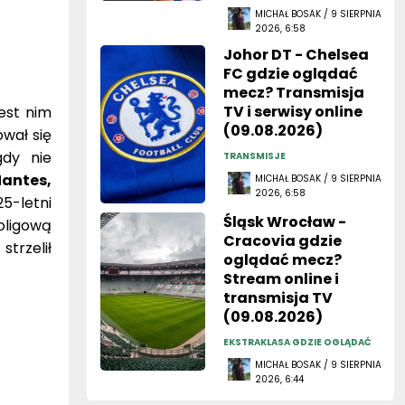
MICHAŁ BOSAK / 9 SIERPNIA
2026, 6:58
Johor DT - Chelsea
FC gdzie oglądać
mecz? Transmisja
TV i serwisy online
est nim
(09.08.2026)
ował się
gdy nie
TRANSMISJE
antes,
MICHAŁ BOSAK / 9 SIERPNIA
2026, 6:58
5-letni
Śląsk Wrocław -
oligową
Cracovia gdzie
trzelił
oglądać mecz?
Stream online i
transmisja TV
(09.08.2026)
EKSTRAKLASA GDZIE OGLĄDAĆ
MICHAŁ BOSAK / 9 SIERPNIA
2026, 6:44