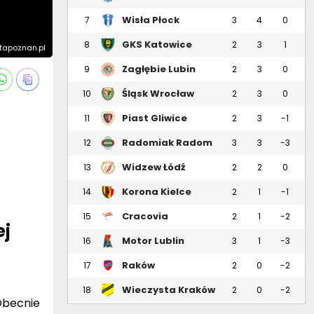
Wisła Płock
7
3
4
0
GKS Katowice
8
2
3
1
rtapoznan.pl
Zagłębie Lubin
9
2
3
0
Śląsk Wrocław
10
2
3
0
Piast Gliwice
11
2
3
-1
Radomiak Radom
12
3
3
-3
Widzew Łódź
13
2
2
0
Korona Kielce
14
2
1
-1
Cracovia
15
2
1
-2
ej
Motor Lublin
16
3
1
-3
Raków
17
2
0
-2
Częstochowa
Wieczysta Kraków
18
2
0
-2
Obecnie