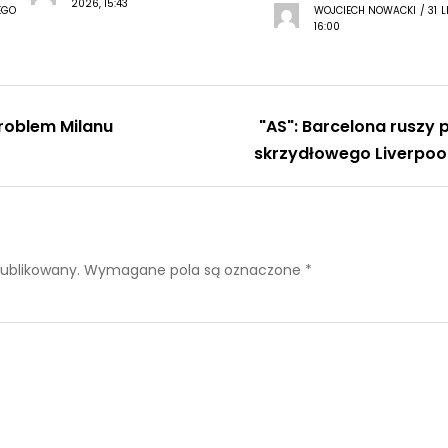
2026, 15:43
EGO
WOJCIECH NOWACKI / 31 L
16:00
Problem Milanu
"AS": Barcelona ruszy 
skrzydłowego Liverpoo
publikowany.
Wymagane pola są oznaczone
*