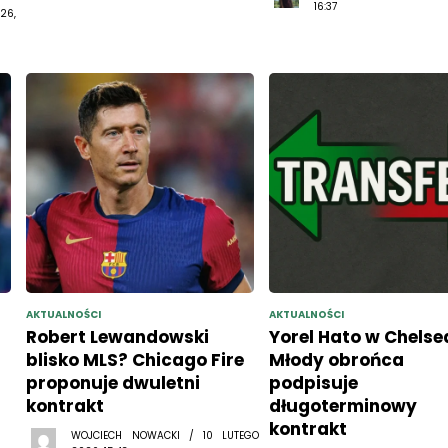
16:37
26,
AKTUALNOŚCI
AKTUALNOŚCI
Robert Lewandowski
Yorel Hato w Chelse
blisko MLS? Chicago Fire
Młody obrońca
proponuje dwuletni
podpisuje
kontrakt
długoterminowy
kontrakt
WOJCIECH NOWACKI / 10 LUTEGO