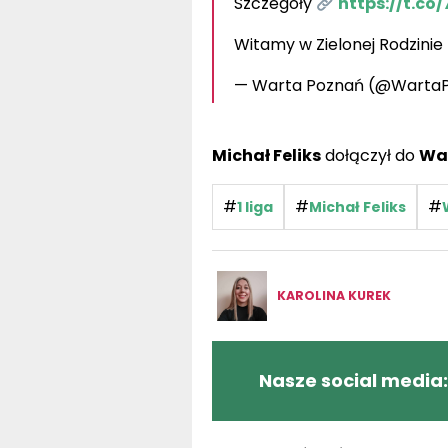
Szczegóły
https://t.co
Witamy w Zielonej Rodzinie
— Warta Poznań (@Warta
Michał Feliks
dołączył do
Wa
#
#
#
1 liga
Michał Feliks
KAROLINA KUREK
Nasze social media: