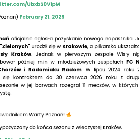
witter.com/UbxbS0VipM
Poznan)
February 21, 2025
nań
oficjalnie ogłosiła pozyskanie nowego napastnika. J
"Zielonych"
urodził się w
Krakowie
, a piłkarsko ukształt
isły Kraków
. Jednak w pierwszym zespole Wisły ni
róbował później m.in w młodzieżowych zespołach
FC N
 Chorzów i Radomiaku Radom
. W lipcu 2024 roku 2
ł się kontraktem do 30 czerwca 2026 roku z drug
sezonie w jej barwach rozegrał 11 meczów, w których s
ystę.
owym zawodnikiem Warty Poznań!
wypożyczony do końca sezonu z Wieczystej Kraków.