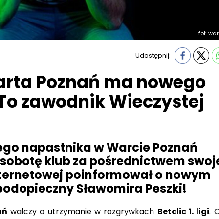
fot. wa
Udostępnij:
Warta Poznań ma nowego
To zawodnik Wieczystej
ego napastnika w Warcie Poznań
 sobotę klub za pośrednictwem swoj
internetowej poinformował o nowym
 podopieczny Sławomira Peszki!
ań
walczy o utrzymanie w rozgrywkach
Betclic 1. ligi
. 