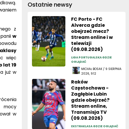
adkową.
Ostatnie newsy
waniem
FC Porto - FC
Alverca gdzie
nego z
obejrzeć mecz?
mpanii
w
Stream online i w
 powodu
telewizji
(09.08.2026)
raklasy
ic więc
LIGA PORTUGALSKA GDZIE
OGLĄDAĆ
 lat 19
MICHAŁ BOSAK / 9 SIERPNIA
a już w
2026, 9:12
Raków
Częstochowa -
Zagłębie Lubin
ócenia
gdzie obejrzeć?
Stream online,
a mocy
Transmisja TV
pował w
(09.08.2026)
EKSTRAKLASA GDZIE OGLĄDAĆ