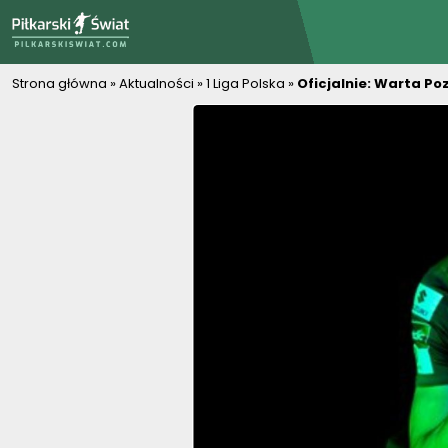
PiłkarskiSwiat.com
Strona główna
»
Aktualności
»
1 Liga Polska
»
Oficjalnie: Warta P