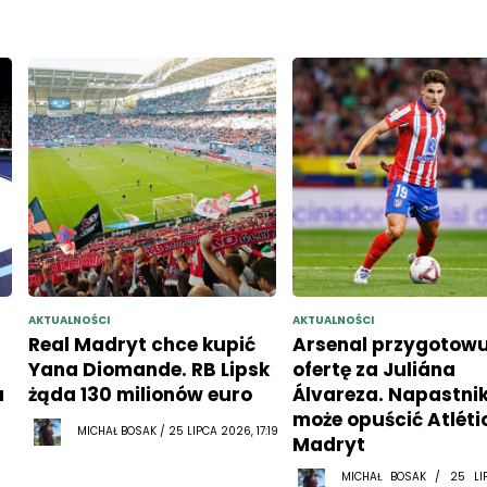
AKTUALNOŚCI
AKTUALNOŚCI
Real Madryt chce kupić
Arsenal przygotowu
Yana Diomande. RB Lipsk
ofertę za Juliána
u
żąda 130 milionów euro
Álvareza. Napastni
może opuścić Atléti
MICHAŁ BOSAK / 25 LIPCA 2026, 17:19
Madryt
MICHAŁ BOSAK / 25 LI