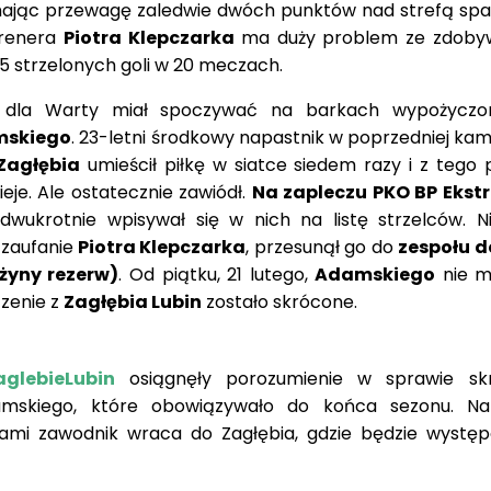
, mając przewagę zaledwie dwóch punktów nad strefą sp
trenera
Piotra Klepczarka
ma duży problem ze zdoby
5 strzelonych goli w 20 meczach.
 dla Warty miał spoczywać na barkach wypożyczo
mskiego
. 23-letni środkowy napastnik w poprzedniej ka
Zagłębia
umieścił piłkę w siatce siedem razy i z tego
eje. Ale ostatecznie zawiódł.
Na zapleczu PKO BP Ekst
dwukrotnie wpisywał się w nich na listę strzelców. N
 zaufanie
Piotra Klepczarka
, przesunął go do
zespołu do
żyny rezerw)
. Od piątku, 21 lutego,
Adamskiego
nie m
czenie z
Zagłębia Lubin
zostało skrócone.
glebieLubin
osiągnęły porozumienie w sprawie skr
amskiego, które obowiązywało do końca sezonu. N
ami zawodnik wraca do Zagłębia, gdzie będzie wystę