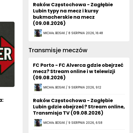
Raków Częstochowa - Zagłębie
Lubin typy na mecz i kursy
bukmacherskie na mecz
(09.08.2026)
MICHAŁ BOSAK / 8 SIERPNIA 2026, 16:48
Transmisje meczów
FC Porto - FC Alverca gdzie obejrzeć
mecz? Stream online i w telewizji
(09.08.2026)
MICHAŁ BOSAK / 9 SIERPNIA 2026, 9:12
a:
Raków Częstochowa - Zagłębie
Lubin gdzie obejrzeć? Stream online,
Transmisja TV (09.08.2026)
MICHAŁ BOSAK / 9 SIERPNIA 2026, 6:58