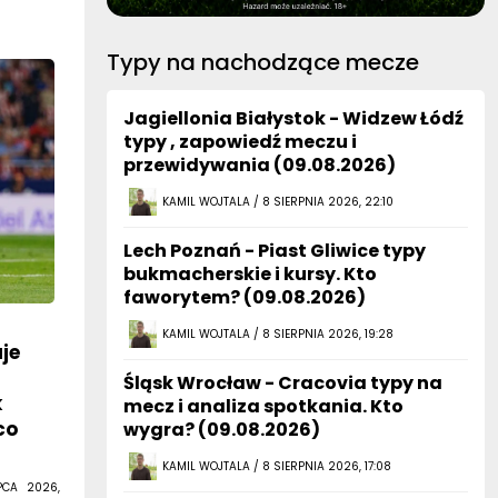
Typy na nachodzące mecze
Jagiellonia Białystok - Widzew Łódź
typy , zapowiedź meczu i
przewidywania (09.08.2026)
KAMIL WOJTALA / 8 SIERPNIA 2026, 22:10
Lech Poznań - Piast Gliwice typy
bukmacherskie i kursy. Kto
faworytem? (09.08.2026)
KAMIL WOJTALA / 8 SIERPNIA 2026, 19:28
je
Śląsk Wrocław - Cracovia typy na
k
mecz i analiza spotkania. Kto
co
wygra? (09.08.2026)
KAMIL WOJTALA / 8 SIERPNIA 2026, 17:08
PCA 2026,