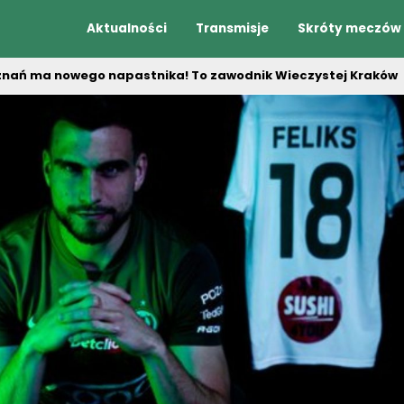
Aktualności
Transmisje
Skróty meczów
oznań ma nowego napastnika! To zawodnik Wieczystej Kraków