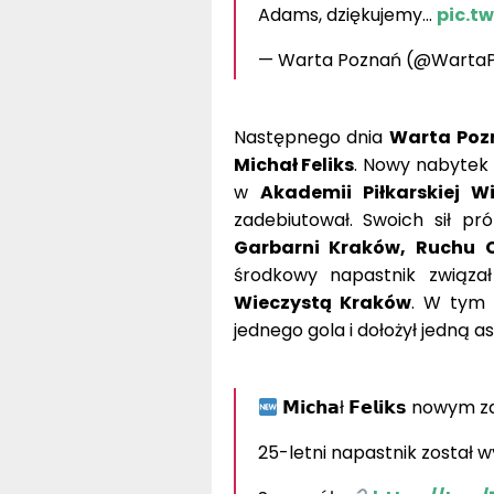
Adams, dziękujemy…
pic.t
— Warta Poznań (@Warta
Następnego dnia
Warta Poz
Michał Feliks
. Nowy nabytek
w
Akademii Piłkarskiej W
zadebiutował. Swoich sił p
Garbarni Kraków, Ruchu
środkowy napastnik związa
Wieczystą Kraków
. W tym 
jednego gola i dołożył jedną as
𝗠𝗶𝗰𝗵𝗮ł 𝗙𝗲𝗹𝗶𝗸𝘀 n
25-letni napastnik został 