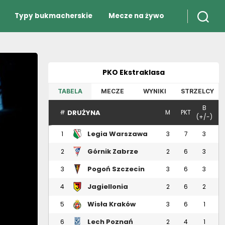
Typy bukmacherskie
Mecze na żywo
PKO Ekstraklasa
TABELA
MECZE
WYNIKI
STRZELCY
B
DRUŻYNA
#
M
PKT
(+/-)
Legia Warszawa
1
3
7
3
Górnik Zabrze
2
2
6
3
Pogoń Szczecin
3
3
6
3
Jagiellonia
4
2
6
2
Białystok
Wisła Kraków
5
3
6
1
Lech Poznań
6
2
4
1