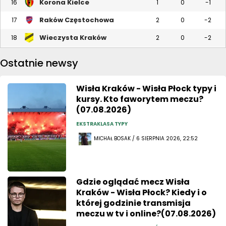
Korona Kielce
16
1
0
-1
Raków Częstochowa
17
2
0
-2
Wieczysta Kraków
18
2
0
-2
Ostatnie newsy
Wisła Kraków - Wisła Płock typy i
kursy. Kto faworytem meczu?
(07.08.2026)
EKSTRAKLASA TYPY
MICHAŁ BOSAK / 6 SIERPNIA 2026, 22:52
Gdzie oglądać mecz Wisła
Kraków - Wisła Płock? Kiedy i o
której godzinie transmisja
meczu w tv i online?(07.08.2026)