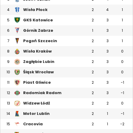
Wisła Płock
4
2
4
1
GKS Katowice
5
2
3
1
Górnik Zabrze
6
1
3
1
Pogoń Szczecin
7
2
3
1
Wisła Kraków
8
2
3
0
Zagłębie Lubin
9
2
3
0
Śląsk Wrocław
10
2
3
0
Piast Gliwice
11
2
3
-1
Radomiak Radom
12
2
3
-1
Widzew Łódź
13
2
2
0
Motor Lublin
14
2
1
-1
Cracovia
15
2
1
-2