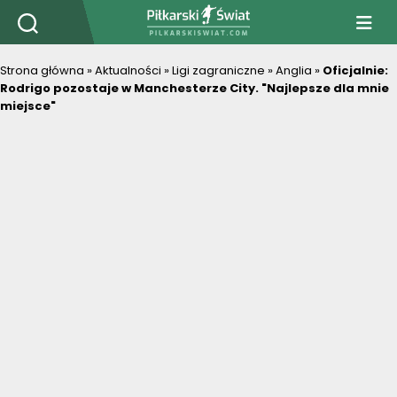
PiłkarskiSwiat.com
Strona główna
»
Aktualności
»
Ligi zagraniczne
»
Anglia
»
Oficjalnie:
Rodrigo pozostaje w Manchesterze City. "Najlepsze dla mnie
miejsce"