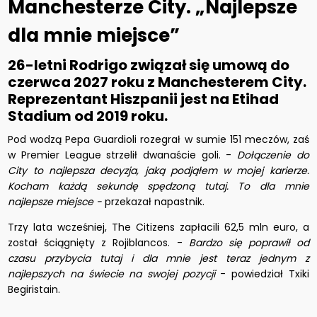
Manchesterze City. „Najlepsze
dla mnie miejsce”
26-letni Rodrigo związał się umową do
czerwca 2027 roku z Manchesterem City.
Reprezentant Hiszpanii jest na Etihad
Stadium od 2019 roku.
Pod wodzą Pepa Guardioli
rozegrał w sumie 151 meczów, zaś
w Premier League strzelił dwanaście goli. -
Dołączenie do
City to najlepsza decyzja, jaką podjąłem w mojej karierze.
Kocham każdą sekundę spędzoną tutaj. To dla mnie
najlepsze miejsce -
przekazał napastnik.
Trzy lata wcześniej, The Citizens zapłacili 62,5 mln euro, a
został ściągnięty z Rojiblancos. -
Bardzo się poprawił od
czasu przybycia tutaj i dla mnie jest teraz jednym z
najlepszych na świecie na swojej pozycji
- powiedział
Txiki
Begiristain
.