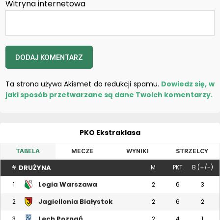
Witryna internetowa
Ta strona używa Akismet do redukcji spamu.
Dowiedz się, w
jaki sposób przetwarzane są dane Twoich komentarzy.
PKO Ekstraklasa
TABELA
MECZE
WYNIKI
STRZELCY
DRUŻYNA
#
M
PKT
B (+/-)
Legia Warszawa
1
2
6
3
Jagiellonia Białystok
2
2
6
2
Lech Poznań
3
2
4
1