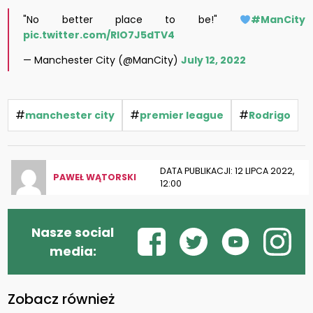
"No better place to be!"
#ManCity
pic.twitter.com/RIO7J5dTV4
— Manchester City (@ManCity)
July 12, 2022
#
#
#
manchester city
premier league
Rodrigo
DATA PUBLIKACJI: 12 LIPCA 2022,
PAWEŁ WĄTORSKI
12:00
Nasze social
media:
Zobacz również