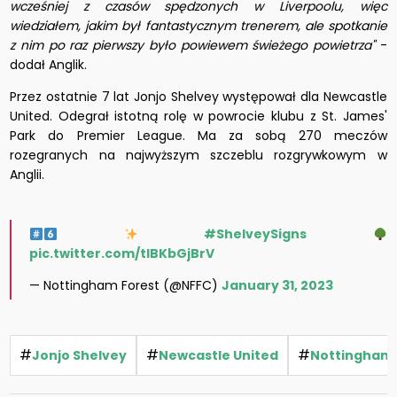
wcześniej z czasów spędzonych w Liverpoolu, więc
wiedziałem, jakim był fantastycznym trenerem, ale spotkanie
z nim po raz pierwszy było powiewem świeżego powietrza"
-
dodał Anglik.
Przez ostatnie 7 lat Jonjo Shelvey występował dla Newcastle
United. Odegrał istotną rolę w powrocie klubu z St. James'
Park do Premier League. Ma za sobą 270 meczów
rozegranych na najwyższym szczeblu rozgrywkowym w
Anglii.
#ShelveySigns
pic.twitter.com/tlBKbGjBrV
— Nottingham Forest (@NFFC)
January 31, 2023
#
#
#
Jonjo Shelvey
Newcastle United
Nottingham 