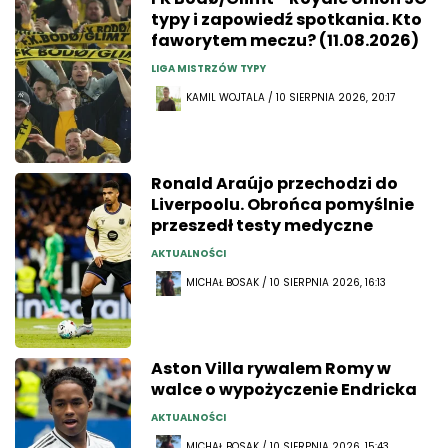
typy i zapowiedź spotkania. Kto
faworytem meczu? (11.08.2026)
LIGA MISTRZÓW TYPY
KAMIL WOJTALA / 10 SIERPNIA 2026, 20:17
Ronald Araújo przechodzi do
Liverpoolu. Obrońca pomyślnie
przeszedł testy medyczne
AKTUALNOŚCI
MICHAŁ BOSAK / 10 SIERPNIA 2026, 16:13
Aston Villa rywalem Romy w
walce o wypożyczenie Endricka
AKTUALNOŚCI
MICHAŁ BOSAK / 10 SIERPNIA 2026, 15:43