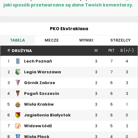
jaki sposób przetwarzane są dane Twoich komentarzy.
PKO Ekstraklasa
TABELA
MECZE
WYNIKI
STRZELCY
DRUŻYNA
#
M
PKT
B (+/-)
Lech Poznań
1
3
7
4
Legia Warszawa
2
3
7
3
Górnik Zabrze
3
2
6
3
Pogoń Szczecin
4
3
6
3
Wisła Kraków
5
3
6
1
Jagiellonia Białystok
6
3
6
0
Widzew Łódź
7
3
5
2
Wisła Płock
8
3
4
0