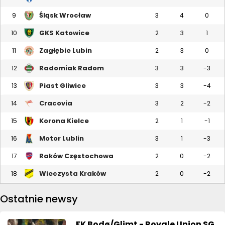
Śląsk Wrocław
9
3
4
0
GKS Katowice
10
2
3
1
Zagłębie Lubin
11
2
3
0
Radomiak Radom
12
3
3
-3
Piast Gliwice
13
3
3
-4
Cracovia
14
3
2
-2
Korona Kielce
15
2
1
-1
Motor Lublin
16
3
1
-3
Raków Częstochowa
17
2
0
-2
Wieczysta Kraków
18
2
0
-2
Ostatnie newsy
FK Bodø/Glimt - Royale Union SG