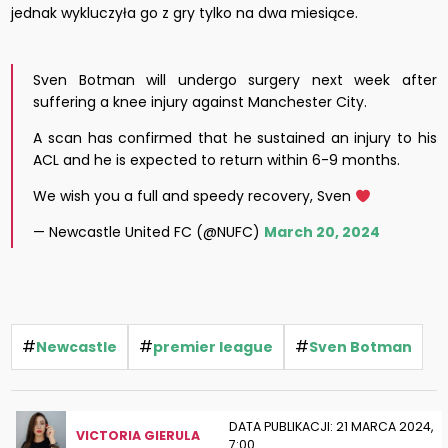
jednak wykluczyła go z gry tylko na dwa miesiące.
Sven Botman will undergo surgery next week after
suffering a knee injury against Manchester City.
A scan has confirmed that he sustained an injury to his
ACL and he is expected to return within 6-9 months.
We wish you a full and speedy recovery, Sven
— Newcastle United FC (@NUFC)
March 20, 2024
#
#
#
Newcastle
premier league
Sven Botman
DATA PUBLIKACJI: 21 MARCA 2024,
VICTORIA GIERULA
7:00