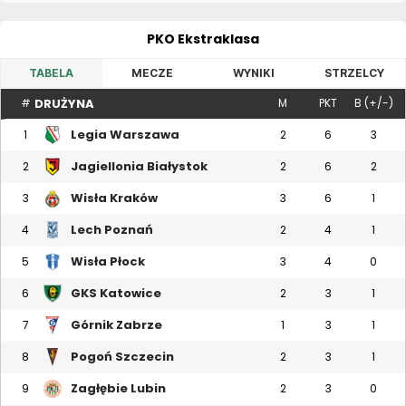
PKO Ekstraklasa
TABELA
MECZE
WYNIKI
STRZELCY
DRUŻYNA
#
M
PKT
B (+/-)
Legia Warszawa
1
2
6
3
Jagiellonia Białystok
2
2
6
2
Wisła Kraków
3
3
6
1
Lech Poznań
4
2
4
1
Wisła Płock
5
3
4
0
GKS Katowice
6
2
3
1
Górnik Zabrze
7
1
3
1
Pogoń Szczecin
8
2
3
1
Zagłębie Lubin
9
2
3
0