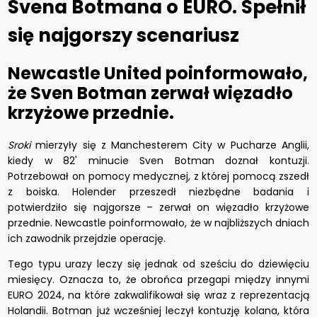
Svena Botmana o EURO. Spełnił
się najgorszy scenariusz
Newcastle United poinformowało,
że Sven Botman zerwał więzadło
krzyżowe przednie.
Sroki
mierzyły się z Manchesterem City w Pucharze Anglii,
kiedy w 82' minucie Sven Botman doznał kontuzji.
Potrzebował on pomocy medycznej, z której pomocą zszedł
z boiska. Holender przeszedł niezbędne badania i
potwierdziło się najgorsze – zerwał on więzadło krzyżowe
przednie. Newcastle poinformowało, że w najbliższych dniach
ich zawodnik przejdzie operację.
Tego typu urazy leczy się jednak od sześciu do dziewięciu
miesięcy. Oznacza to, że obrońca przegapi między innymi
EURO 2024, na które zakwalifikował się wraz z reprezentacją
Holandii. Botman już wcześniej leczył kontuzję kolana, która