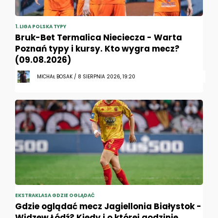
1. LIGA POLSKA TYPY
Bruk-Bet Termalica Nieciecza - Warta
Poznań typy i kursy. Kto wygra mecz?
(09.08.2026)
MICHAŁ BOSAK / 8 SIERPNIA 2026, 19:20
EKSTRAKLASA GDZIE OGLĄDAĆ
Gdzie oglądać mecz Jagiellonia Białystok -
Widzew Łódź? Kiedy i o której godzinie