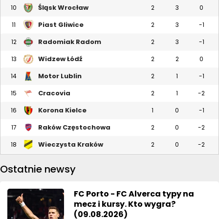
Śląsk Wrocław
10
2
3
0
Piast Gliwice
11
2
3
-1
Radomiak Radom
12
2
3
-1
Widzew Łódź
13
2
2
0
Motor Lublin
14
2
1
-1
Cracovia
15
2
1
-2
Korona Kielce
16
1
0
-1
Raków Częstochowa
17
2
0
-2
Wieczysta Kraków
18
2
0
-2
Ostatnie newsy
FC Porto - FC Alverca typy na
mecz i kursy. Kto wygra?
(09.08.2026)