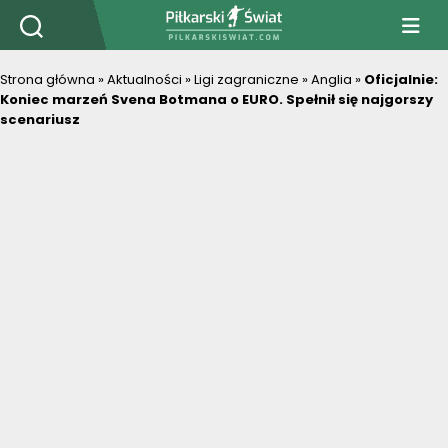
PiłkarskiSwiat.com
Strona główna
»
Aktualności
»
Ligi zagraniczne
»
Anglia
»
Oficjalnie:
Koniec marzeń Svena Botmana o EURO. Spełnił się najgorszy
scenariusz