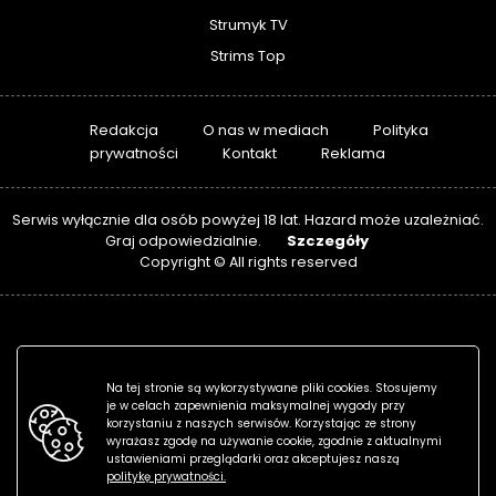
Strumyk TV
Strims Top
Redakcja
O nas w mediach
Polityka
prywatności
Kontakt
Reklama
Serwis wyłącznie dla osób powyżej 18 lat. Hazard może uzależniać.
Szczegóły
Graj odpowiedzialnie.
Copyright © All rights reserved
Na tej stronie są wykorzystywane pliki cookies. Stosujemy
je w celach zapewnienia maksymalnej wygody przy
korzystaniu z naszych serwisów. Korzystając ze strony
wyrażasz zgodę na używanie cookie, zgodnie z aktualnymi
ustawieniami przeglądarki oraz akceptujesz naszą
politykę prywatności.