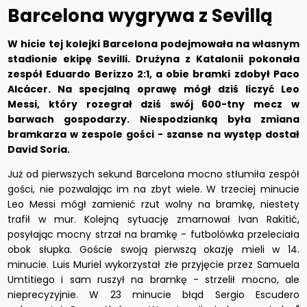
Barcelona wygrywa z Sevillą
W hicie tej kolejki Barcelona podejmowała na własnym
stadionie ekipę Sevilli. Drużyna z Katalonii pokonała
zespół Eduardo Berizzo 2:1, a obie bramki zdobył Paco
Alcácer. Na specjalną oprawę mógł dziś liczyć Leo
Messi, który rozegrał dziś swój 600-tny mecz w
barwach gospodarzy. Niespodzianką była zmiana
bramkarza w zespole gości - szanse na występ dostał
David Soria.
Już od pierwszych sekund Barcelona mocno stłumiła zespół
gości, nie pozwalając im na zbyt wiele. W trzeciej minucie
Leo Messi mógł zamienić rzut wolny na bramkę, niestety
trafił w mur. Kolejną sytuację zmarnował Ivan Rakitić,
posyłając mocny strzał na bramkę - futbolówka przeleciała
obok słupka. Goście swoją pierwszą okazję mieli w 14.
minucie. Luis Muriel wykorzystał złe przyjęcie przez Samuela
Umtitiego i sam ruszył na bramkę - strzelił mocno, ale
nieprecyzyjnie. W 23 minucie błąd Sergio Escudero