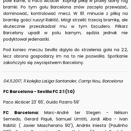
pole karne, a Paco Alcacer kopnął piłkę w prawy dolny róg
bramki. Po tym golu Barcelona znów zaczęła przeważać,
dominować, kontrolować mecz. W 81. minucie z piłką na
bramkę gości ruszył Rakitić. Mógł strzelić trzecią bramkę, ale
skutecznie przeszkadzał mu w tym Escudero. Piłkarz
Barcelony upadł w polu karnym, sędzia jednak nie
podyktował jedenastki.
Pod koniec meczu Sevilla dążyła do strzelenia gola na 2:2,
lecz obrona gospodarzy im na to nie pozwoliła. Spotkanie
zakończyło się zwycięstwem Barcelony.
04.11.2017, 11 kolejka LaLiga Santander, Camp Nou, Barcelona
FC Barcelona - Sevilla FC 2:1 (1:0)
Paco Alcácer 23' 65', Guido Pizarro 59'
FC Barcelona:
Marc-André ter Stegen - Nélson
Semedo, Gerard Piqué, Samuel Umtiti, Jordi Alba - Ivan
Rakitić ( Javier Mascherano 90'), Andrés Iniesta (Paulinho