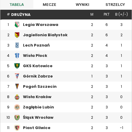
TABELA
MECZE
WYNIKI
STRZELCY
DRUŻYNA
#
M
PKT
B (+/-)
Legia Warszawa
1
2
6
3
Jagiellonia Białystok
2
2
6
2
Lech Poznań
3
2
4
1
Wisła Płock
4
2
4
1
GKS Katowice
5
2
3
1
Górnik Zabrze
6
1
3
1
Pogoń Szczecin
7
2
3
1
Wisła Kraków
8
2
3
0
Zagłębie Lubin
9
2
3
0
Śląsk Wrocław
10
2
3
0
Piast Gliwice
11
2
3
-1