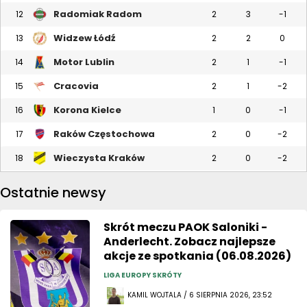
Radomiak Radom
12
2
3
-1
Widzew Łódź
13
2
2
0
Motor Lublin
14
2
1
-1
Cracovia
15
2
1
-2
Korona Kielce
16
1
0
-1
Raków Częstochowa
17
2
0
-2
Wieczysta Kraków
18
2
0
-2
Ostatnie newsy
Skrót meczu PAOK Saloniki -
Anderlecht. Zobacz najlepsze
akcje ze spotkania (06.08.2026)
LIGA EUROPY SKRÓTY
KAMIL WOJTALA / 6 SIERPNIA 2026, 23:52