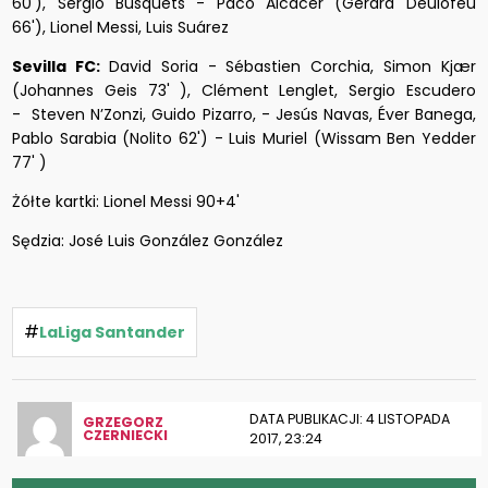
60'), Sergio Busquets - Paco Alcácer (Gerard Deulofeu
66'), Lionel Messi, Luis Suárez
Sevilla FC:
David Soria - Sébastien Corchia, Simon Kjær
(Johannes Geis 73' ), Clément Lenglet, Sergio Escudero
- Steven N’Zonzi, Guido Pizarro, - Jesús Navas, Éver Banega,
Pablo Sarabia (Nolito 62') - Luis Muriel (Wissam Ben Yedder
77' )
Żółte kartki: Lionel Messi 90+4'
Sędzia: José Luis González González
#
LaLiga Santander
DATA PUBLIKACJI: 4 LISTOPADA
GRZEGORZ
CZERNIECKI
2017, 23:24