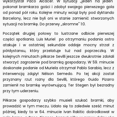
wykorzystał Paco Alcácer. W sytuacji ,,jeden na jeden"
pokonał bramkarza gości i zdobył swojego pierwszego gola
od ponad pół roku. Kolejne minuty wciąż były pod dyktando
Barcelony, lecz nie byli oni w stanie zamienić stworzonych
sytuacji na bramkę. Do przerwy ,,skromne" 1:0.
Początek drugiej połowy to lustrzane odbicie pierwszej
części spotkania. Luis Muriel po otrzymaniu podania ostro
atakuje i w ostatniej sekundzie oddaje mocny strzał z
półdystansu, który przelatuje tuż nad poprzeczką. W
kolejnych minutach piłkarze Sevilli jeszcze dwukrotnie zdołali
stworzyć zagrożenie pod bramką gospodarzy. W 59. minucie
doskonałe podanie od Muriela otrzymał Pablo Sarabia, lecz z
interwencją zdążył Nélson Semedo. Po tej akcji został
przyznany rzut rożny dla Sevilli, którego Guido Pizarro
zamienił na bramkę wyrównującą. Ter Stegen był bezradny
przy tym uderzeniu.
Piłkarze gospodarzy szybko musieli szukać bramki, aby
prowadzić w tym meczu. Udało się to zaledwie sześć minut
później, kiedy to w 64. minucie Ivan Rakitic dośrodkował w