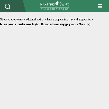
PiłkarskiSwiat.com
Strona główna
»
Aktualności
»
Ligi zagraniczne
»
Hiszpania
»
Niespodzianki nie było: Barcelona wygrywa z Sevillą