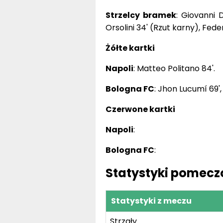
Strzelcy bramek
: Giovanni 
Orsolini 34' (Rzut karny), Fede
Żółte kartki
Napoli
: Matteo Politano 84'.
Bologna FC
: Jhon Lucumí 69',
Czerwone kartki
Napoli
:
Bologna FC
:
Statystyki pomecz
Statystyki z meczu
Strzały