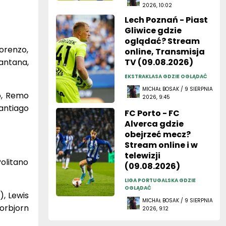
2026, 10:02
Lech Poznań - Piast
Gliwice gdzie
oglądać? Stream
orenzo,
online, Transmisja
antana,
TV (09.08.2026)
EKSTRAKLASA GDZIE OGLĄDAĆ
MICHAŁ BOSAK / 9 SIERPNIA
o, Remo
2026, 9:45
antiago
FC Porto - FC
Alverca gdzie
obejrzeć mecz?
Stream online i w
telewizji
Politano
(09.08.2026)
LIGA PORTUGALSKA GDZIE
OGLĄDAĆ
), Lewis
MICHAŁ BOSAK / 9 SIERPNIA
orbjorn
2026, 9:12