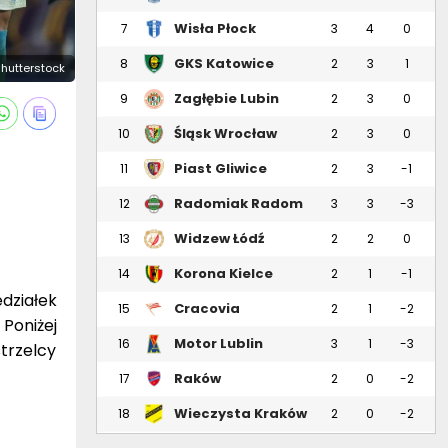
Wisła Płock
7
3
4
0
GKS Katowice
8
2
3
1
Shutterstock
Zagłębie Lubin
9
2
3
0
Śląsk Wrocław
10
2
3
0
Piast Gliwice
11
2
3
-1
Radomiak Radom
12
3
3
-3
Widzew Łódź
13
2
2
0
Korona Kielce
14
2
1
-1
działek
Cracovia
15
2
1
-2
Poniżej
Motor Lublin
16
3
1
-3
trzelcy
Raków
17
2
0
-2
Częstochowa
Wieczysta Kraków
18
2
0
-2