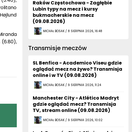
(5.40),
Raków Częstochowa - Zagłębie
Politano
Lubin typy na mecz i kursy
 Højlund
bukmacherskie na mecz
(09.08.2026)
MICHAŁ BOSAK / 8 SIERPNIA 2026, 16:48
Miranda
 (6.80),
Transmisje meczów
SL Benfica - Academico Viseu gdzie
oglądać mecz na żywo? Transmisja
online i w TV (09.08.2026)
MICHAŁ BOSAK / 9 SIERPNIA 2026, 11:24
Manchester City - Atlético Madryt
gdzie oglądać mecz? Transmisja
TV, stream online (09.08.2026)
MICHAŁ BOSAK / 9 SIERPNIA 2026, 10:02