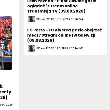
Lech Poznań - Piast Gliwice gdzie
oglądać? Stream online,
Transmisja TV (09.08.2026)
MICHAŁ BOSAK / 9 SIERPNIA 2026, 9:45
FC Porto - FC Alverca gdzie obejrzeć
mecz? Stream online i w telewizji
(09.08.2026)
MICHAŁ BOSAK / 9 SIERPNIA 2026, 9:12
k.
menty
026)
PNIA 2026,