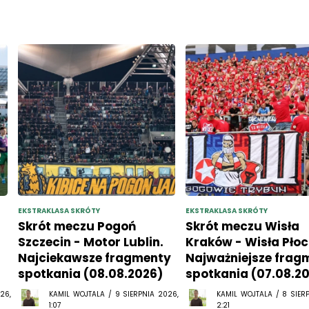
EKSTRAKLASA SKRÓTY
EKSTRAKLASA SKRÓTY
Skrót meczu Pogoń
Skrót meczu Wisła
Szczecin - Motor Lublin.
Kraków - Wisła Płoc
Najciekawsze fragmenty
Najważniejsze frag
spotkania (08.08.2026)
spotkania (07.08.2
26,
KAMIL WOJTALA / 9 SIERPNIA 2026,
KAMIL WOJTALA / 8 SIER
1:07
2:21