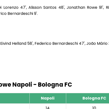
Di Lorenzo 47', Alisson Santos 48', Jonathan Rowe 91', R
rico Bernardeschi 9'.
 Eivind Helland 58', Federico Bernardeschi 47', João Mário 3
owe Napoli - Bologna FC
Napoli
Bologna FC
14
10