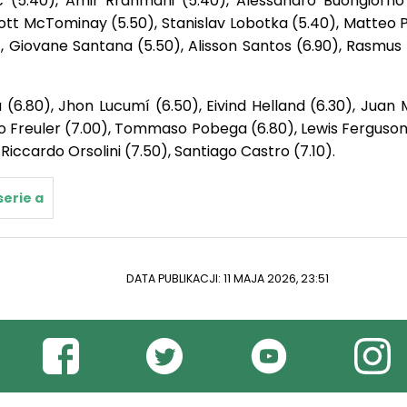
c (5.40), Amir Rrahmani (5.40), Alessandro Buongiorno 
cott McTominay (5.50), Stanislav Lobotka (5.40), Matteo 
), Giovane Santana (5.50), Alisson Santos (6.90), Rasmus
(6.80), Jhon Lucumí (6.50), Eivind Helland (6.30), Juan 
mo Freuler (7.00), Tommaso Pobega (6.80), Lewis Ferguson
Riccardo Orsolini (7.50), Santiago Castro (7.10).
serie a
DATA PUBLIKACJI: 11 MAJA 2026, 23:51