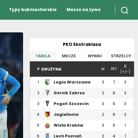
Typy bukmacherskie
Mecze na żywo
PKO Ekstraklasa
TABELA
MECZE
WYNIKI
STRZELCY
B
DRUŻYNA
#
M
PKT
(+/-)
Legia Warszawa
1
3
7
3
Górnik Zabrze
2
2
6
3
Pogoń Szczecin
3
3
6
3
Jagiellonia
4
2
6
2
Białystok
Wisła Kraków
5
3
6
1
Lech Poznań
6
2
4
1