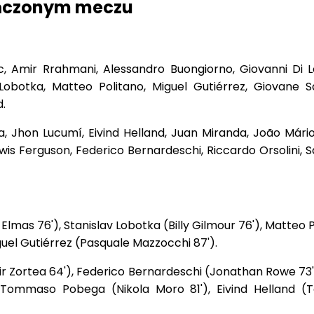
ończonym meczu
ic, Amir Rrahmani, Alessandro Buongiorno, Giovanni Di L
Lobotka, Matteo Politano, Miguel Gutiérrez, Giovane S
.
a, Jhon Lucumí, Eivind Helland, Juan Miranda, João Mári
s Ferguson, Federico Bernardeschi, Riccardo Orsolini, S
f Elmas 76'), Stanislav Lobotka (Billy Gilmour 76'), Matteo 
guel Gutiérrez (Pasquale Mazzocchi 87').
ir Zortea 64'), Federico Bernardeschi (Jonathan Rowe 73'
Tommaso Pobega (Nikola Moro 81'), Eivind Helland (T