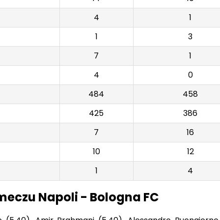
4
1
1
3
7
1
4
0
484
458
425
386
7
16
10
12
1
4
meczu Napoli - Bologna FC