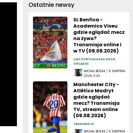
Ostatnie newsy
SL Benfica -
Academico Viseu
gdzie oglądać mecz
na żywo?
Transmisja online i
w TV (09.08.2026)
LIGA PORTUGALSKA GDZIE
OGLĄDAĆ
MICHAŁ BOSAK / 9 SIERPNIA
2026, 11:24
Manchester City -
Atlético Madryt
gdzie oglądać
mecz? Transmisja
TV, stream online
(09.08.2026)
TRANSMISJE
MICHAŁ BOSAK / 9 SIERPNIA