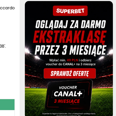
iccardo
8'.