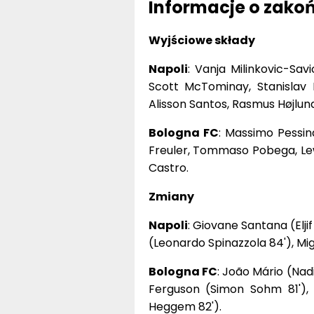
Informacje o zak
Wyjściowe składy
Napoli
: Vanja Milinkovic-Sav
Scott McTominay, Stanislav 
Alisson Santos, Rasmus Højlund
Bologna FC
: Massimo Pessin
Freuler, Tommaso Pobega, Lewi
Castro.
Zmiany
Napoli
: Giovane Santana (Elji
(Leonardo Spinazzola 84'), Mi
Bologna FC
: João Mário (Nad
Ferguson (Simon Sohm 81'), 
Heggem 82').