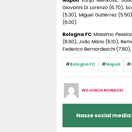
Napoli
Vanja Milinkovic-Savi
Giovanni Di Lorenzo (6.70), S
(5.30), Miguel Gutiérrez (5.50
(6.00).
Bologna FC
Massimo Pessina 
(8.60), João Mário (6.10), Re
Federico Bernardeschi (7.80), 
#
#
#
Bologna FC
Napoli
WOJCIECH NOWACKI
Nasze social media: