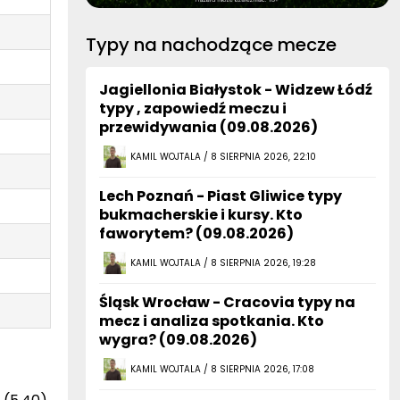
Typy na nachodzące mecze
Jagiellonia Białystok - Widzew Łódź
typy , zapowiedź meczu i
przewidywania (09.08.2026)
KAMIL WOJTALA / 8 SIERPNIA 2026, 22:10
Lech Poznań - Piast Gliwice typy
bukmacherskie i kursy. Kto
faworytem? (09.08.2026)
KAMIL WOJTALA / 8 SIERPNIA 2026, 19:28
Śląsk Wrocław - Cracovia typy na
mecz i analiza spotkania. Kto
wygra? (09.08.2026)
KAMIL WOJTALA / 8 SIERPNIA 2026, 17:08