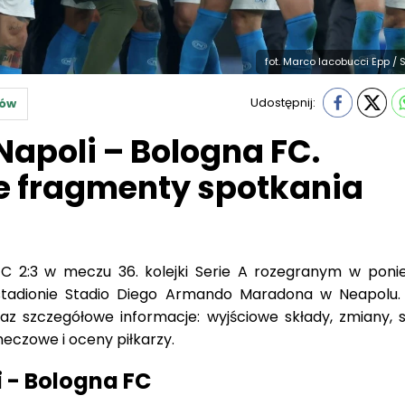
fot. Marco Iacobucci Epp / 
Udostępnij:
zów
Napoli – Bologna FC.
e fragmenty spotkania
FC 2:3 w meczu 36. kolejki Serie A rozegranym w ponie
 stadionie Stadio Diego Armando Maradona w Neapolu. 
raz szczegółowe informacje: wyjściowe składy, zmiany, s
meczowe i oceny piłkarzy.
 - Bologna FC