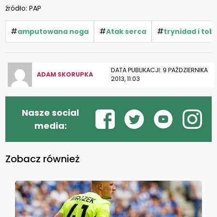
źródło: PAP
#
#
#
amputowana noga
Atak serca
trynidad i to
DATA PUBLIKACJI: 9 PAŹDZIERNIKA
ADAM SKORUPKA
2013, 11:03
Nasze social
media:
Zobacz również