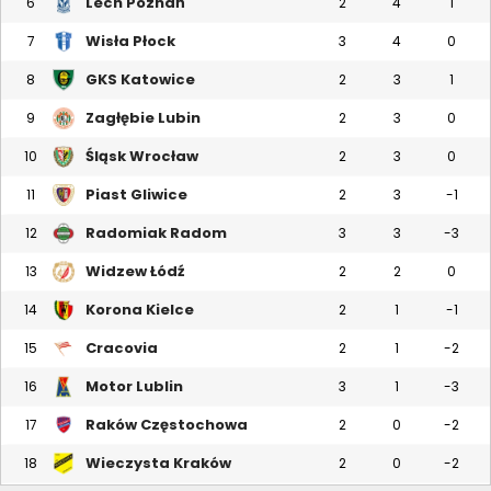
Lech Poznań
6
2
4
1
Wisła Płock
7
3
4
0
GKS Katowice
8
2
3
1
Zagłębie Lubin
9
2
3
0
Śląsk Wrocław
10
2
3
0
Piast Gliwice
11
2
3
-1
Radomiak Radom
12
3
3
-3
Widzew Łódź
13
2
2
0
Korona Kielce
14
2
1
-1
Cracovia
15
2
1
-2
Motor Lublin
16
3
1
-3
Raków Częstochowa
17
2
0
-2
Wieczysta Kraków
18
2
0
-2