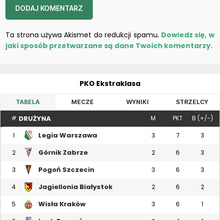
Ta strona używa Akismet do redukcji spamu.
Dowiedz się, w
jaki sposób przetwarzane są dane Twoich komentarzy.
PKO Ekstraklasa
TABELA
MECZE
WYNIKI
STRZELCY
DRUŻYNA
#
M
PKT
B (+/-)
Legia Warszawa
1
3
7
3
Górnik Zabrze
2
2
6
3
Pogoń Szczecin
3
3
6
3
Jagiellonia Białystok
4
2
6
2
Wisła Kraków
5
3
6
1