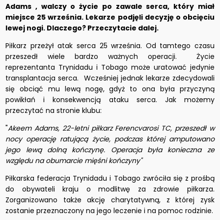
Adams , walczy o życie po zawale serca, który miał
miejsce 25 września. Lekarze podjęli decyzję o obcięciu
lewej nogi. Dlaczego? Przeczytacie dalej.
Piłkarz przeżył atak serca 25 września. Od tamtego czasu
przeszedł wiele bardzo ważnych operacji. Życie
reprezentanta Trynidadu i Tobago może uratować jedynie
transplantacja serca. Wcześniej jednak lekarze zdecydowali
się obciąć mu lewą nogę, gdyż to ona była przyczyną
powikłań i konsekwencją ataku serca. Jak możemy
przeczytać na stronie klubu:
"
Akeem Adams, 22-letni piłkarz Ferencvarosi TC, przeszedł w
nocy operację ratującą życie, podczas której amputowano
jego lewą dolną kończynę. Operacja była konieczna ze
względu na obumarcie mięśni kończyny"
Piłkarska federacja Trynidadu i Tobago zwróciła się z prośbą
do obywateli kraju o modlitwę za zdrowie piłkarza.
Zorganizowano także akcję charytatywną, z której zysk
zostanie przeznaczony na jego leczenie i na pomoc rodzinie.