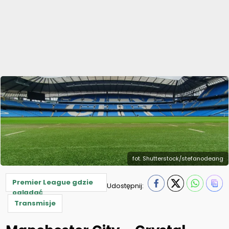
fot. Shutterstock/stefanodeang
Premier League gdzie
Udostępnij:
oglądać
Transmisje