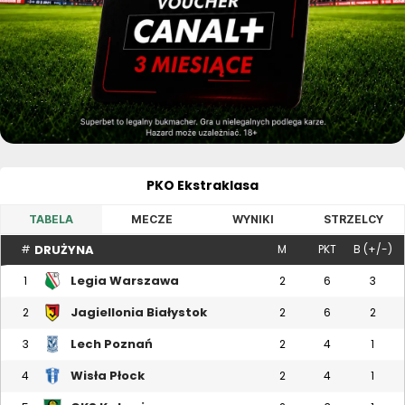
PKO Ekstraklasa
TABELA
MECZE
WYNIKI
STRZELCY
DRUŻYNA
#
M
PKT
B (+/-)
Legia Warszawa
1
2
6
3
Jagiellonia Białystok
2
2
6
2
Lech Poznań
3
2
4
1
Wisła Płock
4
2
4
1