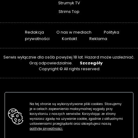
Strumyk TV
Strims Top
Redakcja
O nas w mediach
Polityka
prywatności
Kontakt
Reklama
Serwis wyłącznie dla osób powyżej 18 lat. Hazard może uzależniać.
Szczegóły
Graj odpowiedzialnie.
Copyright © All rights reserved
Na tej stronie są wykorzystywane pliki cookies. Stosujemy
je w celach zapewnienia maksymalnej wygody przy
korzystaniu z naszych serwisów. Korzystając ze strony
wyrażasz zgodę na używanie cookie, zgodnie z aktualnymi
ustawieniami przeglądarki oraz akceptujesz naszą
politykę prywatności.