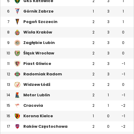
GKS Katowice
5
2
3
1
Górnik Zabrze
6
1
3
1
Pogoń Szczecin
7
2
3
1
Wisła Kraków
8
2
3
0
Zagłębie Lubin
9
2
3
0
Śląsk Wrocław
10
2
3
0
Piast Gliwice
11
2
3
-1
Radomiak Radom
12
2
3
-1
Widzew Łódź
13
2
2
0
Motor Lublin
14
2
1
-1
Cracovia
15
2
1
-2
Korona Kielce
16
1
0
-1
Raków Częstochowa
17
2
0
-2