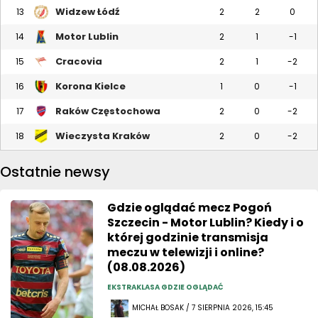
Widzew Łódź
13
2
2
0
Motor Lublin
14
2
1
-1
Cracovia
15
2
1
-2
Korona Kielce
16
1
0
-1
Raków Częstochowa
17
2
0
-2
Wieczysta Kraków
18
2
0
-2
Ostatnie newsy
Gdzie oglądać mecz Pogoń
Szczecin - Motor Lublin? Kiedy i o
której godzinie transmisja
meczu w telewizji i online?
(08.08.2026)
EKSTRAKLASA GDZIE OGLĄDAĆ
MICHAŁ BOSAK / 7 SIERPNIA 2026, 15:45