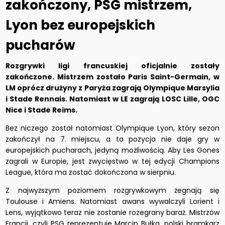
zakończony, PSG mistrzem,
Lyon bez europejskich
pucharów
Rozgrywki ligi francuskiej oficjalnie zostały
zakończone. Mistrzem zostało Paris Saint-Germain, w
LM oprócz drużyny z Paryża zagrają Olympique Marsylia
i Stade Rennais. Natomiast w LE zagrają LOSC Lille, OGC
Nice i Stade Reims.
Bez niczego został natomiast Olympique Lyon, który sezon
zakończył na 7. miejscu, a ta pozycja nie daje gry w
europejskich pucharach, jedyną możliwością. Aby Les Gones
zagrali w Europie, jest zwycięstwo w tej edycji Champions
League, która ma zostać dokończona w sierpniu.
Z najwyższym poziomem rozgrywkowym żegnają się
Toulouse i Amiens. Natomiast awans wywalczyli Lorient i
Lens, wyjątkowo teraz nie zostanie rozegrany baraż. Mistrzów
Francji, czyli PSG reprezentuje Marcin Bułka, polski bramkarz