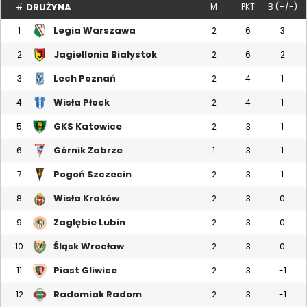
DRUŻYNA
#
M
PKT
B (+/-)
Legia Warszawa
1
2
6
3
Jagiellonia Białystok
2
2
6
2
Lech Poznań
3
2
4
1
Wisła Płock
4
2
4
1
GKS Katowice
5
2
3
1
Górnik Zabrze
6
1
3
1
Pogoń Szczecin
7
2
3
1
Wisła Kraków
8
2
3
0
Zagłębie Lubin
9
2
3
0
Śląsk Wrocław
10
2
3
0
Piast Gliwice
11
2
3
-1
Radomiak Radom
12
2
3
-1