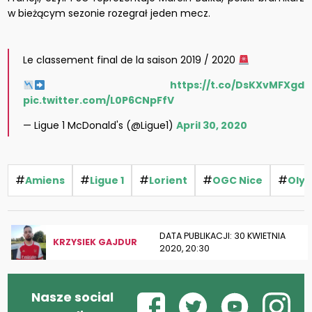
w bieżącym sezonie rozegrał jeden mecz.
Le classement final de la saison 2019 / 2020
https://t.co/DsKXvMFXgd
pic.twitter.com/L0P6CNpFfV
— Ligue 1 McDonald's (@Ligue1)
April 30, 2020
#
#
#
#
#
Amiens
Ligue 1
Lorient
OGC Nice
Oly
DATA PUBLIKACJI: 30 KWIETNIA
KRZYSIEK GAJDUR
2020, 20:30
Nasze social