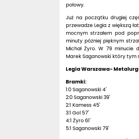
połowy.
Już na początku drugiej czę
przewadze Legia z większą ła
mocnym strzałem pod poprz
minuty póżniej pięknym strza
Michał Żyro. W 79 minucie 
Marek Saganowski który tym 
Legia Warszawa- Metalurgs 
Bramki:
1:0 Saganowski 4'
2:0 Saganowski 39'
2:1 Kamess 45'
3:1 Gol 57'
4:1 Żyro 61'
5:1 Saganowski 79'