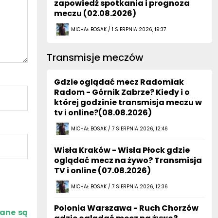
zapowiedź spotkania i prognoza
meczu (02.08.2026)
MICHAŁ BOSAK / 1 SIERPNIA 2026, 19:37
Transmisje meczów
Gdzie oglądać mecz Radomiak
Radom - Górnik Zabrze? Kiedy i o
której godzinie transmisja meczu w
tv i online?(08.08.2026)
MICHAŁ BOSAK / 7 SIERPNIA 2026, 12:46
Wisła Kraków - Wisła Płock gdzie
oglądać mecz na żywo? Transmisja
TV i online (07.08.2026)
MICHAŁ BOSAK / 7 SIERPNIA 2026, 12:36
Polonia Warszawa - Ruch Chorzów
zane są