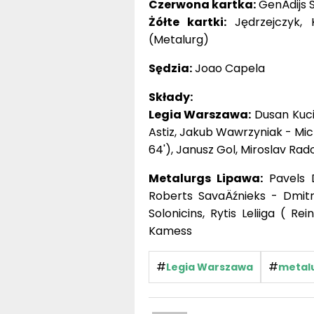
Czerwona kartka:
GenÄdijs 
Żółte kartki:
Jędrzejczyk, K
(Metalurg)
Sędzia:
Joao Capela
Składy:
Legia Warszawa:
Dusan Kucia
Astiz, Jakub Wawrzyniak - Mic
64'), Janusz Gol, Miroslav Ra
Metalurgs Lipawa:
Pavels D
Roberts SavaÄźnieks - Dmitr
Solonicins, Rytis Leliiga ( Rei
Kamess
#
#
Legia Warszawa
metalu