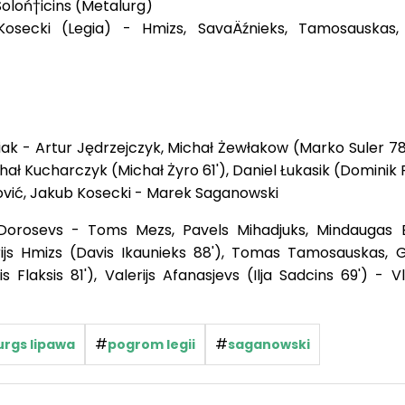
Soloń†icins (Metalurg)
osecki (Legia) - Hmizs, SavaÄźnieks, Tamosauskas, 
k - Artur Jędrzejczyk, Michał Żewłakow (Marko Suler 78'
hał Kucharczyk (Michał Żyro 61'), Daniel Łukasik (Domini
dović, Jakub Kosecki - Marek Saganowski
orosevs - Toms Mezs, Pavels Mihadjuks, Mindaugas B
ijs Hmizs (Davis Ikaunieks 88'), Tomas Tamosauskas, G
nis Flaksis 81'), Valerijs Afanasjevs (Ilja Sadcins 69') - V
#
#
rgs lipawa
pogrom legii
saganowski