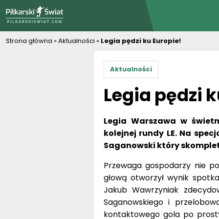
PiłkarskiSwiat.com
Strona główna
»
Aktualności
»
Legia pędzi ku Europie!
Aktualności
Legia pędzi k
Legia Warszawa w świetn
kolejnej rundy LE. Na spec
Saganowski który skomplet
Przewaga gospodarzy nie pod
głową otworzył wynik spotkan
Jakub Wawrzyniak zdecydowa
Saganowskiego i przelobował
kontaktowego gola po prost