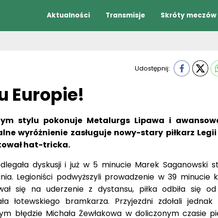
Aktualności
Transmisje
Skróty meczów
Udostępnij:
u Europie!
ym stylu pokonuje Metalurgs Lipawa i awansow
jalne wyróżnienie zasługuje nowy-stary piłkarz Legi
ował hat-tricka.
legała dyskusji i już w 5 minucie Marek Saganowski s
ia. Legioniści podwyższyli prowadzenie w 39 minucie k
ł się na uderzenie z dystansu, piłka odbiła się o
a łotewskiego bramkarza. Przyjezdni zdołali jednak s
ym błędzie Michała Żewłakowa w doliczonym czasie pi