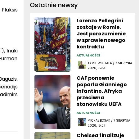
Ostatnie newsy
Flaksis
Lorenzo Pellegrini
zostaje w Romie.
Jest porozumienie
w sprawie nowego
kontraktu
), Inaki
AKTUALNOŚCI
k Furman
KAMIL WOJTALA / 7 SIERPNIA
2026, 15:33
CAF ponownie
aguzis,
poparła Gianniego
enadijs
Infantino. Afryka
ladimirs
przeciwna
stanowisku UEFA
AKTUALNOŚCI
MICHAŁ BOSAK / 7 SIERPNIA
2026, 15:07
Chelsea finalizuje