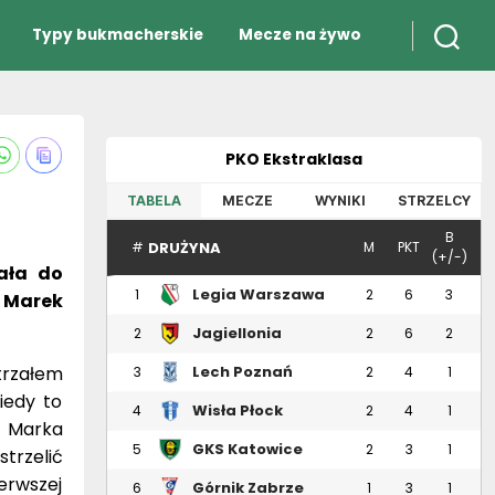
Typy bukmacherskie
Mecze na żywo
PKO Ekstraklasa
TABELA
MECZE
WYNIKI
STRZELCY
B
DRUŻYNA
#
M
PKT
(+/-)
ała do
Legia Warszawa
1
2
6
3
i Marek
Jagiellonia
2
2
6
2
Białystok
trzałem
Lech Poznań
3
2
4
1
iedy to
Wisła Płock
4
2
4
1
d Marka
GKS Katowice
5
2
3
1
trzelić
erwszej
Górnik Zabrze
6
1
3
1