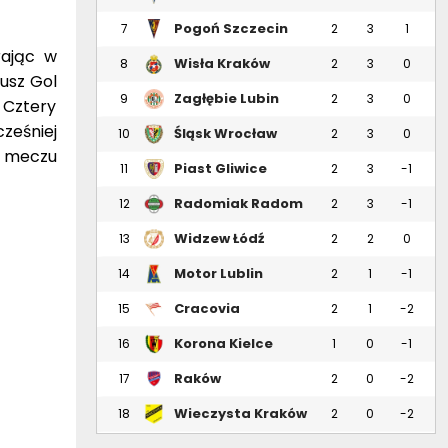
Pogoń Szczecin
7
2
3
1
rając w
Wisła Kraków
8
2
3
0
usz Gol
Zagłębie Lubin
9
2
3
0
 Cztery
ześniej
Śląsk Wrocław
10
2
3
0
r meczu
Piast Gliwice
11
2
3
-1
Radomiak Radom
12
2
3
-1
Widzew Łódź
13
2
2
0
Motor Lublin
14
2
1
-1
Cracovia
15
2
1
-2
Korona Kielce
16
1
0
-1
Raków
17
2
0
-2
Częstochowa
Wieczysta Kraków
18
2
0
-2