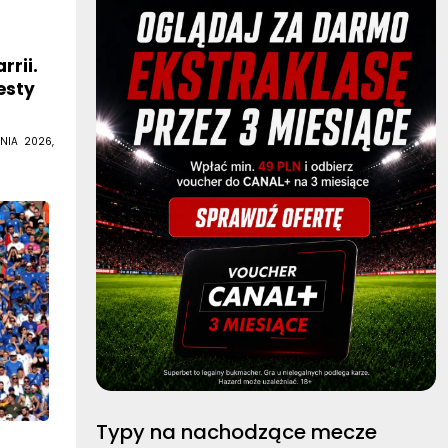
rrii.
esty
NIA 2026,
Typy na nachodzące mecze