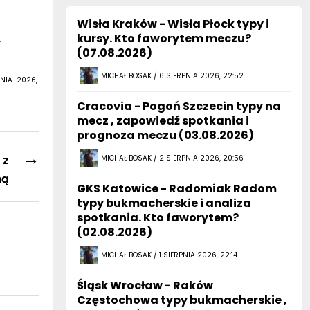
w
Wisła Kraków - Wisła Płock typy i
kursy. Kto faworytem meczu?
y
(07.08.2026)
MICHAŁ BOSAK / 6 SIERPNIA 2026, 22:52
NIA 2026,
Cracovia - Pogoń Szczecin typy na
mecz , zapowiedź spotkania i
prognoza meczu (03.08.2026)
→
 z
MICHAŁ BOSAK / 2 SIERPNIA 2026, 20:56
ną
GKS Katowice - Radomiak Radom
typy bukmacherskie i analiza
spotkania. Kto faworytem?
(02.08.2026)
MICHAŁ BOSAK / 1 SIERPNIA 2026, 22:14
Śląsk Wrocław - Raków
Częstochowa typy bukmacherskie ,