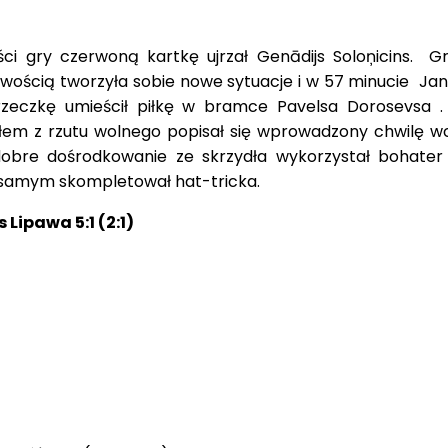
ści gry czerwoną kartkę ujrzał Genādijs Soloņicins. G
twością tworzyła sobie nowe sytuacje i w 57 minucie Jan
eczkę umieścił piłkę w bramce Pavelsa Dorosevsa .
łem z rzutu wolnego popisał się wprowadzony chwilę wc
dobre dośrodkowanie ze skrzydła wykorzystał bohate
samym skompletował hat-tricka.
Lipawa 5:1 (2:1)