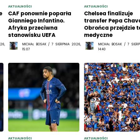
AKTUALNOŚCI
AKTUALNOŚCI
e
CAF ponownie poparła
Chelsea finalizuje
Gianniego Infantino.
transfer Pepa Chava
Afryka przeciwna
Obrońca przejdzie t
stanowisku UEFA
medyczne
26,
MICHAŁ BOSAK / 7 SIERPNIA 2026,
MICHAŁ BOSAK / 7 SIERP
15:07
14:40
AKTUALNOŚCI
AKTUALNOŚCI