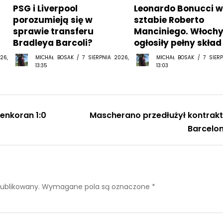
PSG i Liverpool
Leonardo Bonucci 
porozumieją się w
sztabie Roberto
sprawie transferu
Manciniego. Włoch
Bradleya Barcoli?
ogłosiły pełny skład
26,
MICHAŁ BOSAK / 7 SIERPNIA 2026,
MICHAŁ BOSAK / 7 SIERP
13:35
13:03
enkoran 1:0
Mascherano przedłużył kontrakt
Barcelo
publikowany.
Wymagane pola są oznaczone
*