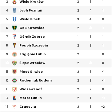
Wisła Kraków
3
3
6
1
Lech Poznań
4
2
4
1
Wisła Płock
5
3
4
0
GKS Katowice
6
2
3
1
Górnik Zabrze
7
1
3
1
Pogoń Szczecin
8
2
3
1
Zagłębie Lubin
9
2
3
0
Śląsk Wrocław
10
2
3
0
Piast Gliwice
11
2
3
-1
Radomiak Radom
12
2
3
-1
Widzew Łódź
13
2
2
0
Motor Lublin
14
2
1
-1
Cracovia
15
2
1
-2