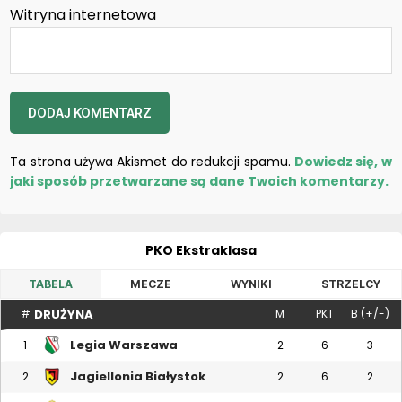
Witryna internetowa
Ta strona używa Akismet do redukcji spamu.
Dowiedz się, w
jaki sposób przetwarzane są dane Twoich komentarzy.
PKO Ekstraklasa
TABELA
MECZE
WYNIKI
STRZELCY
DRUŻYNA
#
M
PKT
B (+/-)
Legia Warszawa
1
2
6
3
Jagiellonia Białystok
2
2
6
2