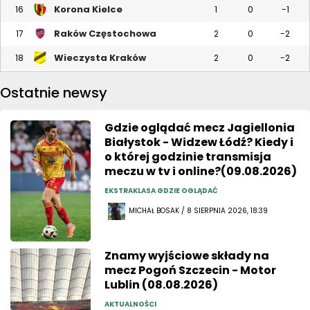
Korona Kielce
16
1
0
-1
Raków Częstochowa
17
2
0
-2
Wieczysta Kraków
18
2
0
-2
Ostatnie newsy
Gdzie oglądać mecz Jagiellonia
Białystok - Widzew Łódź? Kiedy i
o której godzinie transmisja
meczu w tv i online?(09.08.2026)
EKSTRAKLASA GDZIE OGLĄDAĆ
MICHAŁ BOSAK / 8 SIERPNIA 2026, 18:39
Znamy wyjściowe składy na
mecz Pogoń Szczecin - Motor
Lublin (08.08.2026)
AKTUALNOŚCI