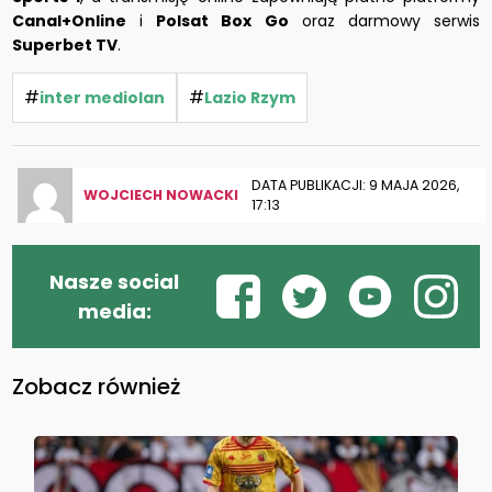
Canal+Online
i
Polsat Box Go
oraz darmowy serwis
Superbet TV
.
#
#
inter mediolan
Lazio Rzym
DATA PUBLIKACJI: 9 MAJA 2026,
WOJCIECH NOWACKI
17:13
Nasze social
media:
Zobacz również