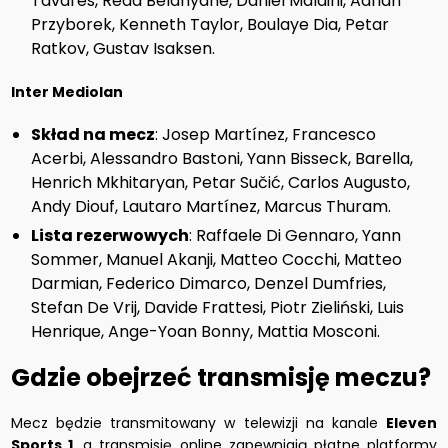
Tavares, Reda Belahyane, Daniel Maldini, Adrian
Przyborek, Kenneth Taylor, Boulaye Dia, Petar
Ratkov, Gustav Isaksen.
Inter Mediolan
Skład na mecz
: Josep Martínez, Francesco
Acerbi, Alessandro Bastoni, Yann Bisseck, Barella,
Henrich Mkhitaryan, Petar Sučić, Carlos Augusto,
Andy Diouf, Lautaro Martínez, Marcus Thuram.
Lista rezerwowych
: Raffaele Di Gennaro, Yann
Sommer, Manuel Akanji, Matteo Cocchi, Matteo
Darmian, Federico Dimarco, Denzel Dumfries,
Stefan De Vrij, Davide Frattesi, Piotr Zieliński, Luis
Henrique, Ange-Yoan Bonny, Mattia Mosconi.
Gdzie obejrzeć transmisję meczu?
Mecz będzie transmitowany w telewizji na kanale
Eleven
Sports 1
, a transmisję online zapewniają płatne platformy