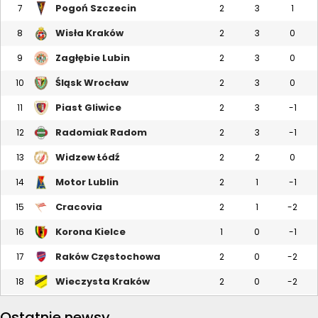
Pogoń Szczecin
7
2
3
1
Wisła Kraków
8
2
3
0
Zagłębie Lubin
9
2
3
0
Śląsk Wrocław
10
2
3
0
Piast Gliwice
11
2
3
-1
Radomiak Radom
12
2
3
-1
Widzew Łódź
13
2
2
0
Motor Lublin
14
2
1
-1
Cracovia
15
2
1
-2
Korona Kielce
16
1
0
-1
Raków Częstochowa
17
2
0
-2
Wieczysta Kraków
18
2
0
-2
Ostatnie newsy