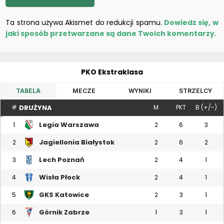
Ta strona używa Akismet do redukcji spamu.
Dowiedz się, w
jaki sposób przetwarzane są dane Twoich komentarzy.
PKO Ekstraklasa
TABELA
MECZE
WYNIKI
STRZELCY
DRUŻYNA
#
M
PKT
B (+/-)
Legia Warszawa
1
2
6
3
Jagiellonia Białystok
2
2
6
2
Lech Poznań
3
2
4
1
Wisła Płock
4
2
4
1
GKS Katowice
5
2
3
1
Górnik Zabrze
6
1
3
1