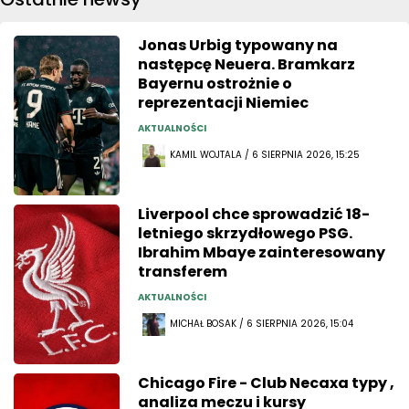
Jonas Urbig typowany na
następcę Neuera. Bramkarz
Bayernu ostrożnie o
reprezentacji Niemiec
AKTUALNOŚCI
KAMIL WOJTALA / 6 SIERPNIA 2026, 15:25
Liverpool chce sprowadzić 18-
letniego skrzydłowego PSG.
Ibrahim Mbaye zainteresowany
transferem
AKTUALNOŚCI
MICHAŁ BOSAK / 6 SIERPNIA 2026, 15:04
Chicago Fire - Club Necaxa typy ,
analiza meczu i kursy