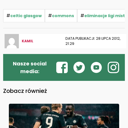
#
#
#
celtic glasgow
commons
eliminacje ligi mist
DATA PUBLIKACJI: 28 LIPCA 2012,
KAMIL
21:29
Nasze social
media:
Zobacz również