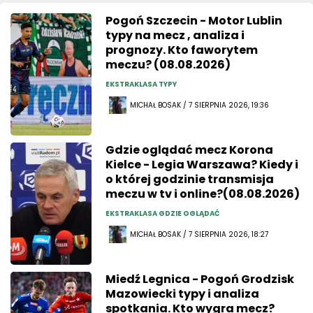
Pogoń Szczecin - Motor Lublin
typy na mecz , analiza i
prognozy. Kto faworytem
meczu? (08.08.2026)
EKSTRAKLASA TYPY
MICHAŁ BOSAK / 7 SIERPNIA 2026, 19:36
Gdzie oglądać mecz Korona
Kielce - Legia Warszawa? Kiedy i
o której godzinie transmisja
meczu w tv i online?(08.08.2026)
EKSTRAKLASA GDZIE OGLĄDAĆ
MICHAŁ BOSAK / 7 SIERPNIA 2026, 18:27
Miedź Legnica - Pogoń Grodzisk
Mazowiecki typy i analiza
spotkania. Kto wygra mecz?