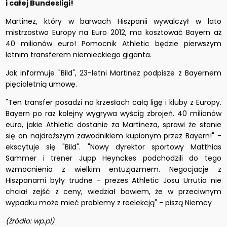
i całej Bundesligi!
Martinez, który w barwach Hiszpanii wywalczył w lato
mistrzostwo Europy na Euro 2012, ma kosztować Bayern aż
40 milionów euro! Pomocnik Athletic będzie pierwszym
letnim transferem niemieckiego giganta.
Jak informuje "Bild", 23-letni Martinez podpisze z Bayernem
pięcioletnią umowę.
"Ten transfer posadzi na krzesłach całą ligę i kluby z Europy.
Bayern po raz kolejny wygrywa wyścig zbrojeń. 40 milionów
euro, jakie Athletic dostanie za Martineza, sprawi że stanie
się on najdroższym zawodnikiem kupionym przez Bayern!" -
ekscytuje się "Bild". "Nowy dyrektor sportowy Matthias
Sammer i trener Jupp Heynckes podchodzili do tego
wzmocnienia z wielkim entuzjazmem. Negocjacje z
Hiszpanami były trudne - prezes Athletic Josu Urrutia nie
chciał zejść z ceny, wiedział bowiem, że w przeciwnym
wypadku może mieć problemy z reelekcją" - piszą Niemcy
(źródło: wp.pl)