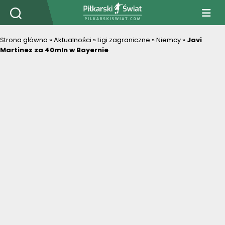
PiłkarskiSwiat.com
Strona główna
»
Aktualności
»
Ligi zagraniczne
»
Niemcy
»
Javi
Martinez za 40mln w Bayernie