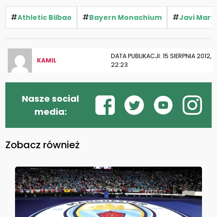
#
#
#
Athletic Bilbao
Bayern Monachium
Javi Mart
DATA PUBLIKACJI: 15 SIERPNIA 2012,
KAMIL
22:23
Nasze social
media:
Zobacz również