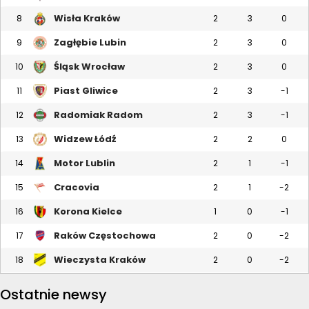
Wisła Kraków
8
2
3
0
Zagłębie Lubin
9
2
3
0
Śląsk Wrocław
10
2
3
0
Piast Gliwice
11
2
3
-1
Radomiak Radom
12
2
3
-1
Widzew Łódź
13
2
2
0
Motor Lublin
14
2
1
-1
Cracovia
15
2
1
-2
Korona Kielce
16
1
0
-1
Raków Częstochowa
17
2
0
-2
Wieczysta Kraków
18
2
0
-2
Ostatnie newsy