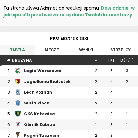
Ta strona używa Akismet do redukcji spamu.
Dowiedz się, w
jaki sposób przetwarzane są dane Twoich komentarzy.
PKO Ekstraklasa
TABELA
MECZE
WYNIKI
STRZELCY
DRUŻYNA
#
M
PKT
B (+/-)
Legia Warszawa
1
2
6
3
Jagiellonia Białystok
2
2
6
2
Lech Poznań
3
2
4
1
Wisła Płock
4
2
4
1
GKS Katowice
5
2
3
1
Górnik Zabrze
6
1
3
1
Pogoń Szczecin
7
2
3
1