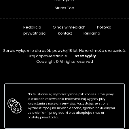
Strims Top
Redakcja
O nas w mediach
Polityka
prywatności
Kontakt
Reklama
Serwis wyłącznie dla osób powyżej 18 lat. Hazard może uzależniać.
Szczegóły
Graj odpowiedzialnie.
Copyright © All rights reserved
Na tej stronie są wykorzystywane pliki cookies. Stosujemy
je w celach zapewnienia maksymalnej wygody przy
korzystaniu z naszych serwisów. Korzystając ze strony
wyrażasz zgodę na używanie cookie, zgodnie z aktualnymi
ustawieniami przeglądarki oraz akceptujesz naszą
politykę prywatności.