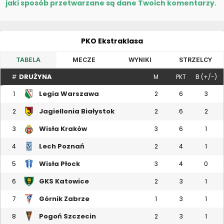
jaki sposób przetwarzane są dane Twoich komentarzy.
PKO Ekstraklasa
TABELA
MECZE
WYNIKI
STRZELCY
DRUŻYNA
#
M
PKT
B (+/-)
Legia Warszawa
1
2
6
3
Jagiellonia Białystok
2
2
6
2
Wisła Kraków
3
3
6
1
Lech Poznań
4
2
4
1
Wisła Płock
5
3
4
0
GKS Katowice
6
2
3
1
Górnik Zabrze
7
1
3
1
Pogoń Szczecin
8
2
3
1