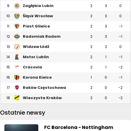
Zagłębie Lubin
9
2
3
0
Śląsk Wrocław
10
2
3
0
Piast Gliwice
11
2
3
-1
Radomiak Radom
12
2
3
-1
Widzew Łódź
13
2
2
0
Motor Lublin
14
2
1
-1
Cracovia
15
2
1
-2
Korona Kielce
16
1
0
-1
Raków Częstochowa
17
2
0
-2
Wieczysta Kraków
18
2
0
-2
Ostatnie newsy
FC Barcelona - Nottingham