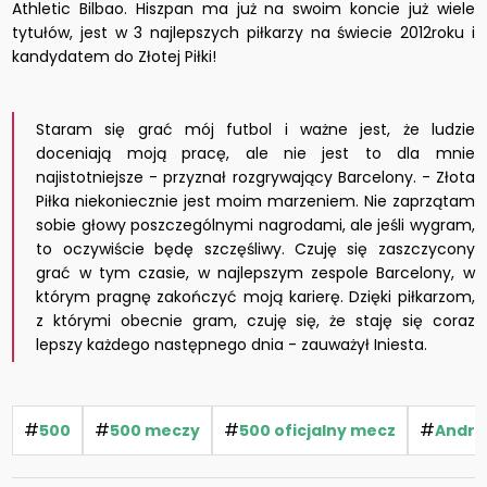
Athletic Bilbao. Hiszpan ma już na swoim koncie już wiele
tytułów, jest w 3 najlepszych piłkarzy na świecie 2012roku i
kandydatem do Złotej Piłki!
Staram się grać mój futbol i ważne jest, że ludzie
doceniają moją pracę, ale nie jest to dla mnie
najistotniejsze - przyznał rozgrywający Barcelony. - Złota
Piłka niekoniecznie jest moim marzeniem. Nie zaprzątam
sobie głowy poszczególnymi nagrodami, ale jeśli wygram,
to oczywiście będę szczęśliwy. Czuję się zaszczycony
grać w tym czasie, w najlepszym zespole Barcelony, w
którym pragnę zakończyć moją karierę. Dzięki piłkarzom,
z którymi obecnie gram, czuję się, że staję się coraz
lepszy każdego następnego dnia - zauważył Iniesta.
#
#
#
#
500
500 meczy
500 oficjalny mecz
Andres