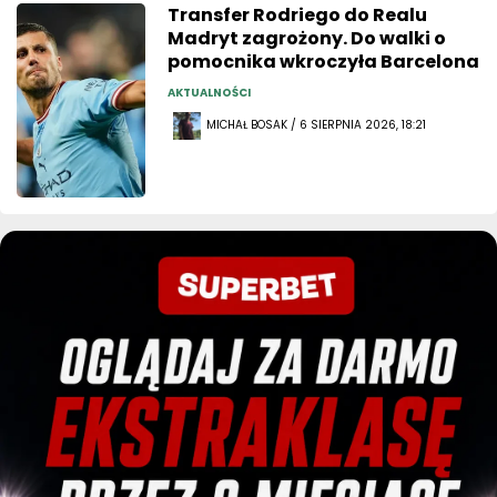
Transfer Rodriego do Realu
Madryt zagrożony. Do walki o
pomocnika wkroczyła Barcelona
AKTUALNOŚCI
MICHAŁ BOSAK / 6 SIERPNIA 2026, 18:21