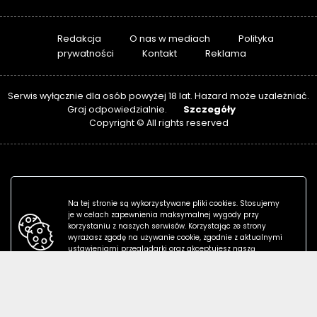
Redakcja
O nas w mediach
Polityka
prywatności
Kontakt
Reklama
Serwis wyłącznie dla osób powyżej 18 lat. Hazard może uzależniać.
Szczegóły
Graj odpowiedzialnie.
Copyright © All rights reserved
Na tej stronie są wykorzystywane pliki cookies. Stosujemy
je w celach zapewnienia maksymalnej wygody przy
korzystaniu z naszych serwisów. Korzystając ze strony
wyrażasz zgodę na używanie cookie, zgodnie z aktualnymi
ustawieniami przeglądarki oraz akceptujesz naszą
politykę prywatności.