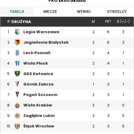
PKO Ekstraklasa
TABELA
MECZE
WYNIKI
STRZELCY
DRUŻYNA
#
M
PKT
B (+/-)
Legia Warszawa
1
2
6
3
Jagiellonia Białystok
2
2
6
2
Lech Poznań
3
2
4
1
Wisła Płock
4
2
4
1
GKS Katowice
5
2
3
1
Górnik Zabrze
6
1
3
1
Pogoń Szczecin
7
2
3
1
Wisła Kraków
8
2
3
0
Zagłębie Lubin
9
2
3
0
Śląsk Wrocław
10
2
3
0