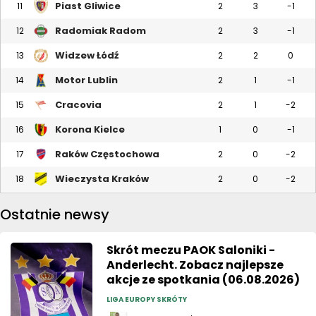
Piast Gliwice
11
2
3
-1
Radomiak Radom
12
2
3
-1
Widzew Łódź
13
2
2
0
Motor Lublin
14
2
1
-1
Cracovia
15
2
1
-2
Korona Kielce
16
1
0
-1
Raków Częstochowa
17
2
0
-2
Wieczysta Kraków
18
2
0
-2
Ostatnie newsy
Skrót meczu PAOK Saloniki -
Anderlecht. Zobacz najlepsze
akcje ze spotkania (06.08.2026)
LIGA EUROPY SKRÓTY