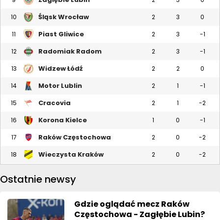
Śląsk Wrocław
10
2
3
0
Piast Gliwice
11
2
3
-1
Radomiak Radom
12
2
3
-1
Widzew Łódź
13
2
2
0
Motor Lublin
14
2
1
-1
Cracovia
15
2
1
-2
Korona Kielce
16
1
0
-1
Raków Częstochowa
17
2
0
-2
Wieczysta Kraków
18
2
0
-2
Ostatnie newsy
Gdzie oglądać mecz Raków
Częstochowa - Zagłębie Lubin?