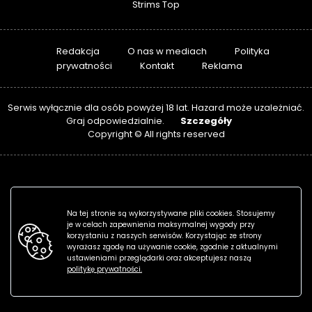
Strims Top
Redakcja
O nas w mediach
Polityka
prywatności
Kontakt
Reklama
Serwis wyłącznie dla osób powyżej 18 lat. Hazard może uzależniać.
Szczegóły
Graj odpowiedzialnie.
Copyright © All rights reserved
Na tej stronie są wykorzystywane pliki cookies. Stosujemy
je w celach zapewnienia maksymalnej wygody przy
korzystaniu z naszych serwisów. Korzystając ze strony
wyrażasz zgodę na używanie cookie, zgodnie z aktualnymi
ustawieniami przeglądarki oraz akceptujesz naszą
politykę prywatności.