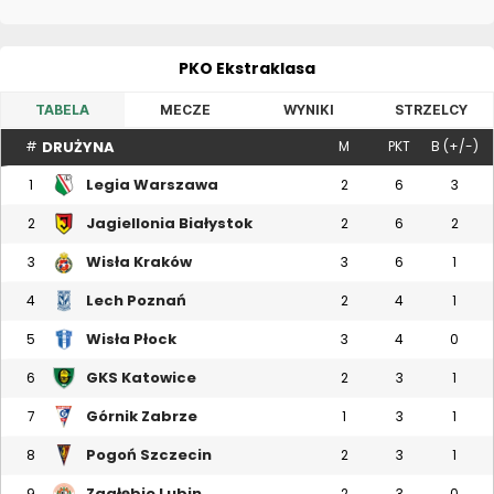
PKO Ekstraklasa
TABELA
MECZE
WYNIKI
STRZELCY
DRUŻYNA
#
M
PKT
B (+/-)
Legia Warszawa
1
2
6
3
Jagiellonia Białystok
2
2
6
2
Wisła Kraków
3
3
6
1
Lech Poznań
4
2
4
1
Wisła Płock
5
3
4
0
GKS Katowice
6
2
3
1
Górnik Zabrze
7
1
3
1
Pogoń Szczecin
8
2
3
1
Zagłębie Lubin
9
2
3
0