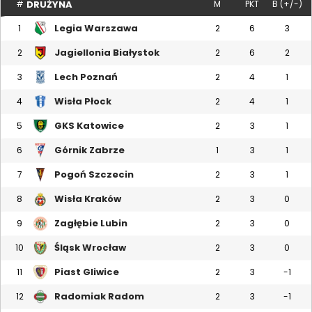
DRUŻYNA
#
M
PKT
B (+/-)
Legia Warszawa
1
2
6
3
Jagiellonia Białystok
2
2
6
2
Lech Poznań
3
2
4
1
Wisła Płock
4
2
4
1
GKS Katowice
5
2
3
1
Górnik Zabrze
6
1
3
1
Pogoń Szczecin
7
2
3
1
Wisła Kraków
8
2
3
0
Zagłębie Lubin
9
2
3
0
Śląsk Wrocław
10
2
3
0
Piast Gliwice
11
2
3
-1
Radomiak Radom
12
2
3
-1