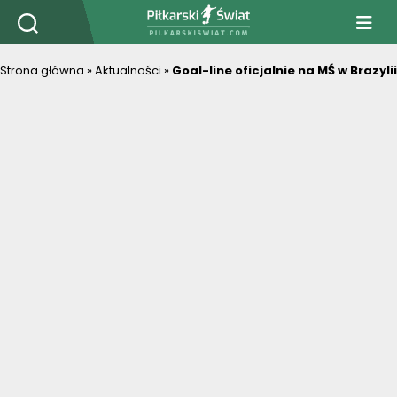
PiłkarskiSwiat.com
Strona główna
»
Aktualności
»
Goal-line oficjalnie na MŚ w Brazylii