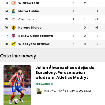
Widzew Łódź
13
2
2
0
Motor Lublin
14
2
1
-1
Cracovia
15
2
1
-2
Korona Kielce
16
1
0
-1
Raków Częstochowa
17
2
0
-2
Wieczysta Kraków
18
2
0
-2
Ostatnie newsy
Julián Álvarez chce odejść do
Barcelony. Porozmawia z
władzami Atlético Madryt
AKTUALNOŚCI
KAMIL WOJTALA / 6 SIERPNIA 2026, 17:01