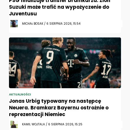
PSG finalizuje transfer bramkarza. Zion
Suzuki może trafić na wypożyczenie do
Juventusu
MICHAŁ BOSAK / 6 SIERPNIA 2026, 15:54
AKTUALNOŚCI
Jonas Urbig typowany na następcę
Neuera. Bramkarz Bayernu ostrożnie o
reprezentacji Niemiec
KAMIL WOJTALA / 6 SIERPNIA 2026, 15:25