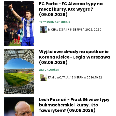
FC Porto - FC Alverca typy na
mecz i kursy. Kto wygra?
(09.08.2026)
TYPY BUKMACHERSKIE
MICHAŁ BOSAK / 8 SIERPNIA 2026, 20:30
Wyjściowe składy na spotkanie
Korona Kielce - Legia Warszawa
(08.08.2026)
AKTUALNOŚCI
KAMIL WOJTALA / 8 SIERPNIA 2026, 19:52
Lech Poznań - Piast Gliwice typy
bukmacherskie i kursy. Kto
faworytem? (09.08.2026)