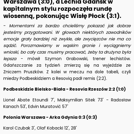
Warszawa (3:0), a Lechia Gdańsk w
kapitalnym stylu rozpoczęła rundę
wiosenną, pokonując Wisłę Płock (3:1).
-
Momentami za bardzo chcieliśmy pokazać jak dobrze
jesteśmy przygotowani. W głowach niektórych zawodników
emocje grały bardziej niż zwykle, ale zwycięzców nie ma co
sądzić. Porozmawiamy w wąskim gronie i wyciągniemy
wnioski, bo cały czas musimy pracować, żeby ta drużyna była
lepsza
- mówił Szymon Grabowski, trener lechistów.
Gdańszczanie za tydzień zmierzą się na wyjeździe ze
Zniczem Pruszków. Z kolei w meczu na dole tabeli, czyli
miedzy Podbeskidziem a Resovią padł remis (2:2).
Podbeskidzie Bielsko-Biała - Resovia Rzeszów 2:2 (1:0)
Lionel Abate Etoundi 7', Maksymilian Sitek 73' - Radosław
Kanach 53', Edvin Muratović 57'
Polonia Warszawa - Arka Gdynia 0:3 (0:3)
Karol Czubak 3', Olaf Kobacki 12', 28'