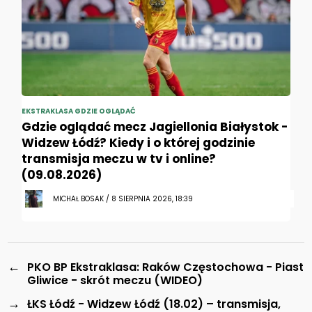
EKSTRAKLASA GDZIE OGLĄDAĆ
Gdzie oglądać mecz Jagiellonia Białystok -
Widzew Łódź? Kiedy i o której godzinie
transmisja meczu w tv i online?
(09.08.2026)
MICHAŁ BOSAK / 8 SIERPNIA 2026, 18:39
←
PKO BP Ekstraklasa: Raków Częstochowa - Piast
Gliwice - skrót meczu (WIDEO)
→
ŁKS Łódź - Widzew Łódź (18.02) – transmisja,