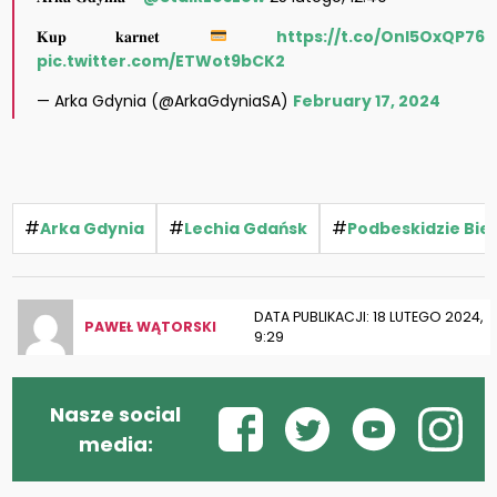
𝐊𝐮𝐩 𝐤𝐚𝐫𝐧𝐞𝐭
https://t.co/Onl5OxQP76
pic.twitter.com/ETWot9bCK2
— Arka Gdynia (@ArkaGdyniaSA)
February 17, 2024
#
#
#
Arka Gdynia
Lechia Gdańsk
Podbeskidzie Bie
DATA PUBLIKACJI: 18 LUTEGO 2024,
PAWEŁ WĄTORSKI
9:29
Nasze social
media: