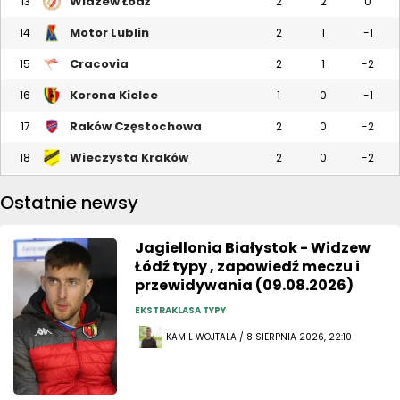
Widzew Łódź
13
2
2
0
Motor Lublin
14
2
1
-1
Cracovia
15
2
1
-2
Korona Kielce
16
1
0
-1
Raków Częstochowa
17
2
0
-2
Wieczysta Kraków
18
2
0
-2
Ostatnie newsy
Jagiellonia Białystok - Widzew
Łódź typy , zapowiedź meczu i
przewidywania (09.08.2026)
EKSTRAKLASA TYPY
KAMIL WOJTALA / 8 SIERPNIA 2026, 22:10