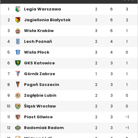
Legia Warszawa
1
2
6
3
Jagiellonia Białystok
2
2
6
2
Wisła Kraków
3
3
6
1
Lech Poznań
4
2
4
1
Wisła Płock
5
3
4
0
GKS Katowice
6
2
3
1
Górnik Zabrze
7
1
3
1
Pogoń Szczecin
8
2
3
1
Zagłębie Lubin
9
2
3
0
Śląsk Wrocław
10
2
3
0
Piast Gliwice
11
2
3
-1
Radomiak Radom
12
2
3
-1