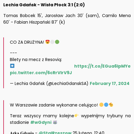
Lechia Gdańsk - Wisła Płock 3:1 (2:0)
Tomas Bobcek 15', Jarosław Jach 30' (sam), Camilo Mena
60' - Fabian Hiszpański 87' (k)
CO ZA DRUŻYNA!
---
Bilety na mecz z Resovią:
https://t.co/EGua6lpMYe
pic.twitter.com/6cRrVIrV9J
— Lechia Gdańsk (@LechiaGdanskSA)
February 17, 2024
W Warszawie zadanie wykonane celująco!
Teraz wszyscy mamy kolejne
wypełnijmy trybuny na
stadionie
#wGdyni
𝐀𝐫𝐤𝐚 𝐆𝐝𝐲𝐧𝐢𝐚 -
@StalRzeszow
25 lutego, 12:40