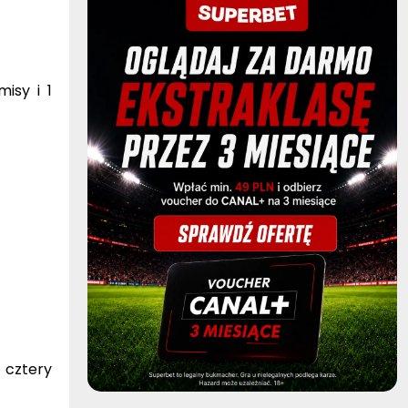
isy i 1
 cztery