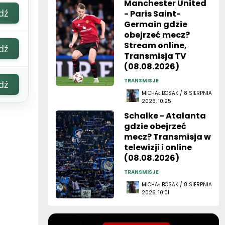
Manchester United
dź
- Paris Saint-
Germain gdzie
obejrzeć mecz?
Stream online,
dź
Transmisja TV
(08.08.2026)
TRANSMISJE
dź
MICHAŁ BOSAK / 8 SIERPNIA
2026, 10:25
Schalke - Atalanta
gdzie obejrzeć
mecz? Transmisja w
telewizji i online
(08.08.2026)
TRANSMISJE
MICHAŁ BOSAK / 8 SIERPNIA
2026, 10:01