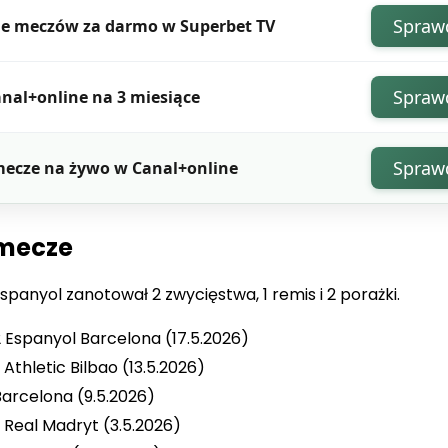
Spraw
je meczów za darmo w Superbet TV
Spraw
nal+online na 3 miesiące
Spraw
mecze na żywo w Canal+online
 mecze
panyol zanotował 2 zwycięstwa, 1 remis i 2 porażki.
 Espanyol Barcelona (17.5.2026)
Athletic Bilbao (13.5.2026)
 Barcelona (9.5.2026)
 Real Madryt (3.5.2026)