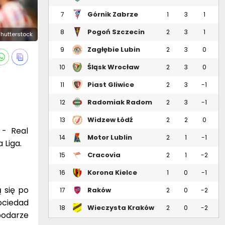
Górnik Zabrze
7
1
3
1
Pogoń Szczecin
8
2
3
1
 Shutterstock
Zagłębie Lubin
9
2
3
0
Śląsk Wrocław
10
2
3
0
Piast Gliwice
11
2
3
-1
Radomiak Radom
12
2
3
-1
Widzew Łódź
13
2
2
0
 - Real
Motor Lublin
14
2
1
-1
 Liga.
Cracovia
15
2
1
-2
Korona Kielce
16
1
0
-1
 się po
Raków
17
2
0
-2
Częstochowa
ociedad
Wieczysta Kraków
18
2
0
-2
podarze