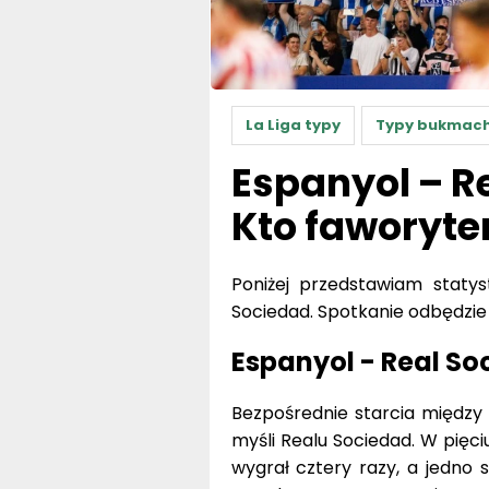
La Liga typy
Typy bukmach
Espanyol – Re
Kto faworyte
Poniżej przedstawiam staty
Sociedad. Spotkanie odbędzie 
Espanyol - Real So
Bezpośrednie starcia między 
myśli Realu Sociedad. W pięc
wygrał cztery razy, a jedno 