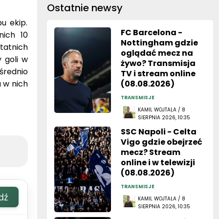
Ostatnie newsy
u ekip.
FC Barcelona -
nich 10
Nottingham gdzie
statnich
oglądać mecz na
 goli w
żywo? Transmisja
średnio
TV i stream online
a w nich
(08.08.2026)
TRANSMISJE
KAMIL WOJTALA / 8
SIERPNIA 2026, 10:35
SSC Napoli - Celta
Vigo gdzie obejrzeć
mecz? Stream
online i w telewizji
(08.08.2026)
TRANSMISJE
dź
KAMIL WOJTALA / 8
SIERPNIA 2026, 10:35