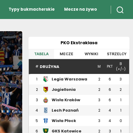
Typy bukmacherskie
Mecze na żywo
PKO Ekstraklasa
TABELA
MECZE
WYNIKI
STRZELCY
B
DRUŻYNA
#
M
PKT
(+/-)
Legia Warszawa
1
2
6
3
Jagiellonia
2
2
6
2
Białystok
Wisła Kraków
3
3
6
1
Lech Poznań
4
2
4
1
Wisła Płock
5
3
4
0
GKS Katowice
6
2
3
1