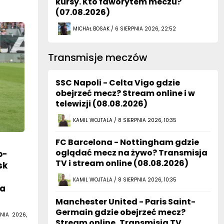
kursy. Kto faworytem meczu?
(07.08.2026)
MICHAŁ BOSAK / 6 SIERPNIA 2026, 22:52
Transmisje meczów
SSC Napoli - Celta Vigo gdzie
obejrzeć mecz? Stream online i w
telewizji (08.08.2026)
KAMIL WOJTALA / 8 SIERPNIA 2026, 10:35
FC Barcelona - Nottingham gdzie
oglądać mecz na żywo? Transmisja
o-
TV i stream online (08.08.2026)
sk
KAMIL WOJTALA / 8 SIERPNIA 2026, 10:35
za
Manchester United - Paris Saint-
Germain gdzie obejrzeć mecz?
NIA 2026,
Stream online, Transmisja TV