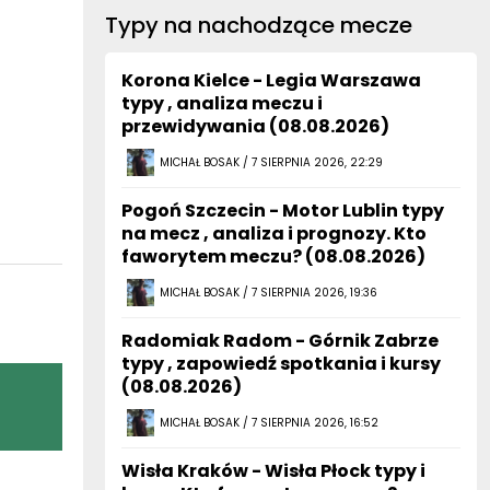
Typy na nachodzące mecze
Korona Kielce - Legia Warszawa
typy , analiza meczu i
przewidywania (08.08.2026)
MICHAŁ BOSAK / 7 SIERPNIA 2026, 22:29
Pogoń Szczecin - Motor Lublin typy
na mecz , analiza i prognozy. Kto
faworytem meczu? (08.08.2026)
MICHAŁ BOSAK / 7 SIERPNIA 2026, 19:36
Radomiak Radom - Górnik Zabrze
typy , zapowiedź spotkania i kursy
(08.08.2026)
MICHAŁ BOSAK / 7 SIERPNIA 2026, 16:52
Wisła Kraków - Wisła Płock typy i