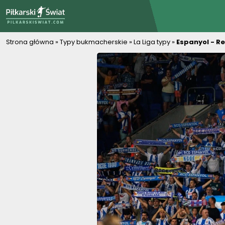
PiłkarskiSwiat.com
Strona główna
»
Typy bukmacherskie
»
La Liga typy
»
Espanyol - Re