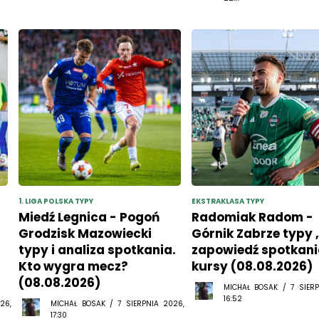
1. LIGA POLSKA TYPY
EKSTRAKLASA TYPY
Miedź Legnica - Pogoń
Radomiak Radom -
Grodzisk Mazowiecki
Górnik Zabrze typy 
typy i analiza spotkania.
zapowiedź spotkani
Kto wygra mecz?
kursy (08.08.2026)
(08.08.2026)
MICHAŁ BOSAK / 7 SIERP
16:52
26,
MICHAŁ BOSAK / 7 SIERPNIA 2026,
17:30