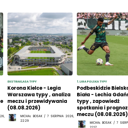
EKSTRAKLASA TYPY
1. LIGA POLSKA TYPY
Korona Kielce - Legia
Podbeskidzie Bielsk
Warszawa typy , analiza
Biała - Lechia Gdań
ie
meczu i przewidywania
typy , zapowiedź
(08.08.2026)
spotkania i progno
meczu (08.08.2026)
26,
MICHAŁ BOSAK / 7 SIERPNIA 2026,
22:29
MICHAŁ BOSAK / 7 SIERP
22:17