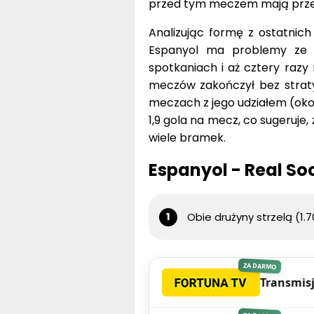
przed tym meczem mają przec
Analizując formę z ostatnic
Espanyol ma problemy ze s
spotkaniach i aż cztery razy 
meczów zakończył bez straty 
meczach z jego udziałem (oko
1,9 gola na mecz, co sugeruje,
wiele bramek.
Espanyol - Real S
Obie drużyny strzelą (1.7
ZA DARMO
Transmisj