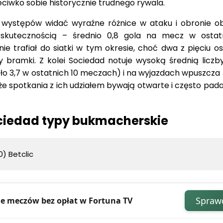
iwko sobie historycznie trudnego rywala.
h występów widać wyraźne różnice w ataku i obronie ob
kutecznością – średnio 0,8 gola na mecz w ostat
nie trafiał do siatki w tym okresie, choć dwa z pięciu o
bramki. Z kolei Sociedad notuje wysoką średnią liczby
ło 3,7 w ostatnich 10 meczach) i na wyjazdach wpuszcza 
 że spotkania z ich udziałem bywają otwarte i często pad
ociedad typy bukmacherskie
0) Betclic
Spraw
e meczów bez opłat w Fortuna TV