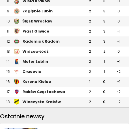
Wisła Kraków
8
2
3
0
Zagłębie Lubin
9
2
3
0
Śląsk Wrocław
10
2
3
0
Piast Gliwice
11
2
3
-1
Radomiak Radom
12
2
3
-1
Widzew Łódź
13
2
2
0
Motor Lublin
14
2
1
-1
Cracovia
15
2
1
-2
Korona Kielce
16
1
0
-1
Raków Częstochowa
17
2
0
-2
Wieczysta Kraków
18
2
0
-2
Ostatnie newsy