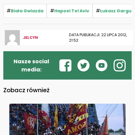
#
#
#
Biała Gwiazda
Hapoel Tel Aviv
Łukasz Garguł
DATA PUBLIKACJI: 22 LIPCA 2012,
JELCYN
21:52
Nasze social
media:
Zobacz również