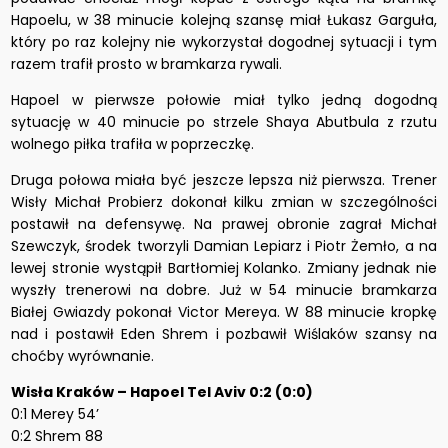
Hapoelu, w 38 minucie kolejną szansę miał Łukasz Garguła,
który po raz kolejny nie wykorzystał dogodnej sytuacji i tym
razem trafił prosto w bramkarza rywali.
Hapoel w pierwsze połowie miał tylko jedną dogodną
sytuację w 40 minucie po strzele Shaya Abutbula z rzutu
wolnego piłka trafiła w poprzeczkę.
Druga połowa miała być jeszcze lepsza niż pierwsza. Trener
Wisły Michał Probierz dokonał kilku zmian w szczególności
postawił na defensywę. Na prawej obronie zagrał Michał
Szewczyk, środek tworzyli Damian Lepiarz i Piotr Żemło, a na
lewej stronie wystąpił Bartłomiej Kolanko. Zmiany jednak nie
wyszły trenerowi na dobre. Już w 54 minucie bramkarza
Białej Gwiazdy pokonał Victor Mereya. W 88 minucie kropkę
nad i postawił Eden Shrem i pozbawił Wiślaków szansy na
choćby wyrównanie.
Wisła Kraków – Hapoel Tel Aviv 0:2 (0:0)
0:1 Merey 54’
0:2 Shrem 88