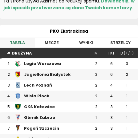
Ta strona używa Akismet do redukcji spamu.
Dowiedz się, w
jaki sposób przetwarzane są dane Twoich komentarzy.
PKO Ekstraklasa
TABELA
MECZE
WYNIKI
STRZELCY
DRUŻYNA
#
M
PKT
B (+/-)
Legia Warszawa
1
2
6
3
Jagiellonia Białystok
2
2
6
2
Lech Poznań
3
2
4
1
Wisła Płock
4
2
4
1
GKS Katowice
5
2
3
1
Górnik Zabrze
6
1
3
1
Pogoń Szczecin
7
2
3
1