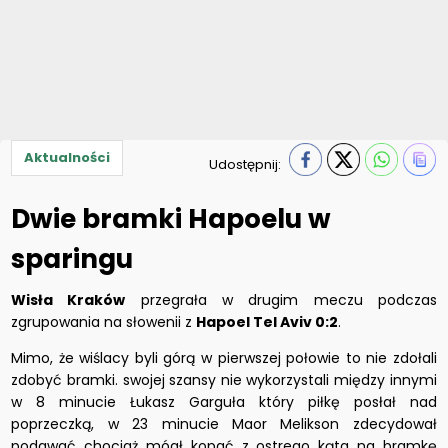
Aktualności
Udostępnij:
Dwie bramki Hapoelu w
sparingu
Wisła Kraków
przegrała w drugim meczu podczas
zgrupowania na słowenii z
Hapoel Tel Aviv
0:2
.
Mimo, że wiślacy byli górą w pierwszej połowie to nie zdołali
zdobyć bramki. swojej szansy nie wykorzystali między innymi
w 8 minucie Łukasz Garguła który piłkę posłał nad
poprzeczką, w 23 minucie Maor Melikson zdecydował
podawać chociaż mógł kopać z ostrego kąta na bramkę