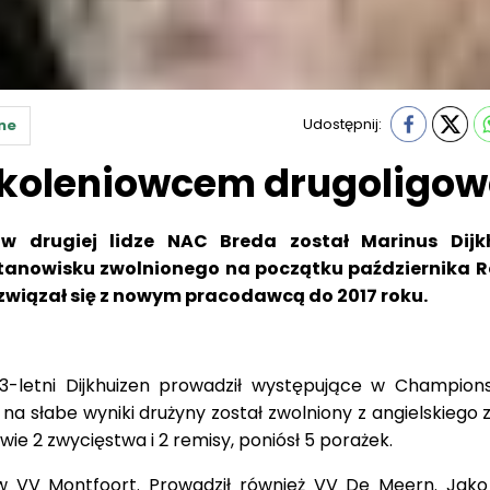
Udostępnij:
ne
zkoleniowcem drugoligo
w drugiej lidze NAC Breda został Marinus Dijkh
stanowisku zwolnionego na początku października 
związał się z nowym pracodawcą do 2017 roku.
-letni Dijkhuizen prowadził występujące w Champion
na słabe wyniki drużyny został zwolniony z angielskiego 
ie 2 zwycięstwa i 2 remisy, poniósł 5 porażek.
w VV Montfoort. Prowadził również VV De Meern. Jako