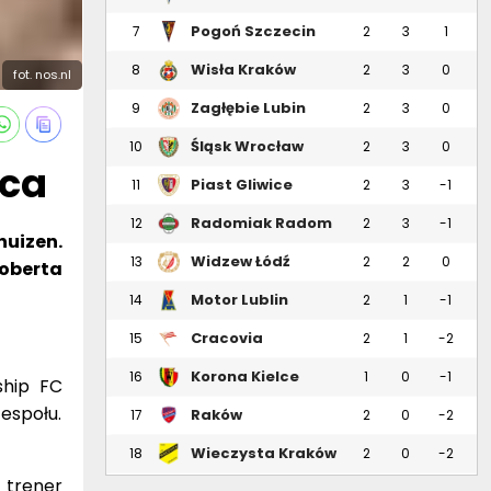
Pogoń Szczecin
7
2
3
1
Wisła Kraków
8
2
3
0
fot. nos.nl
Zagłębie Lubin
9
2
3
0
Śląsk Wrocław
10
2
3
0
wca
Piast Gliwice
11
2
3
-1
Radomiak Radom
12
2
3
-1
uizen.
Widzew Łódź
13
2
2
0
Roberta
Motor Lublin
14
2
1
-1
Cracovia
15
2
1
-2
Korona Kielce
16
1
0
-1
ship FC
zespołu.
Raków
17
2
0
-2
Częstochowa
Wieczysta Kraków
18
2
0
-2
 trener