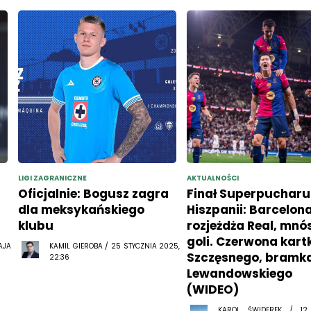
LIGI ZAGRANICZNE
AKTUALNOŚCI
Oficjalnie: Bogusz zagra
Finał Superpucharu
dla meksykańskiego
Hiszpanii: Barcelon
klubu
rozjeżdża Real, mn
goli. Czerwona kart
AJA
KAMIL GIEROBA / 25 STYCZNIA 2025,
Szczęsnego, bramk
22:36
Lewandowskiego
(WIDEO)
KAROL ŚWIDEREK / 12