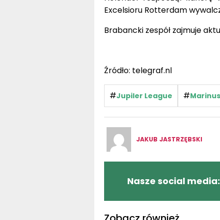
Excelsioru Rotterdam wywalczy
Brabancki zespół zajmuje aktu
Źródło: telegraf.nl
#
#
Jupiler League
Marinus
JAKUB JASTRZĘBSKI
Nasze social media:
Zobacz również