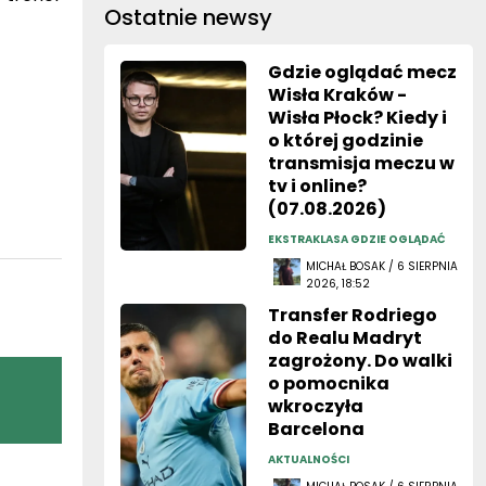
Ostatnie newsy
Gdzie oglądać mecz
Wisła Kraków -
Wisła Płock? Kiedy i
o której godzinie
transmisja meczu w
tv i online?
(07.08.2026)
EKSTRAKLASA GDZIE OGLĄDAĆ
MICHAŁ BOSAK / 6 SIERPNIA
2026, 18:52
Transfer Rodriego
do Realu Madryt
zagrożony. Do walki
o pomocnika
wkroczyła
Barcelona
AKTUALNOŚCI