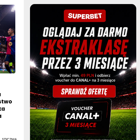
a
óstwo
ka
a
 STYCZNIA