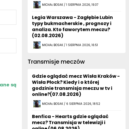
MICHAŁ BOSAK / 1 SIERPNIA 2026, 19:37
Legia Warszawa - Zagłębie Lubin
typy bukmacherskie , prognozy i
analiza. Kto faworytem meczu?
(02.08.2026)
MICHAŁ BOSAK / 1 SIERPNIA 2026, 16:51
Transmisje meczów
Gdzie oglądać mecz Wisła Kraków -
Wisła Płock? Kiedy i o której
zane są
godzinie transmisja meczu w tv i
online?(07.08.2026)
MICHAŁ BOSAK / 6 SIERPNIA 2026, 18:52
Benfica - Hearts gdzie oglądać
mecz? Transmisja w telewizji i
online (06.08.2026)