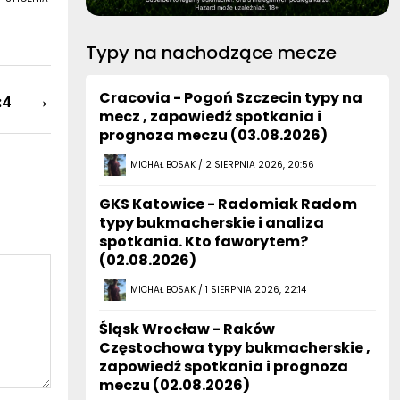
Typy na nachodzące mecze
→
Cracovia - Pogoń Szczecin typy na
:4
mecz , zapowiedź spotkania i
prognoza meczu (03.08.2026)
MICHAŁ BOSAK / 2 SIERPNIA 2026, 20:56
GKS Katowice - Radomiak Radom
typy bukmacherskie i analiza
spotkania. Kto faworytem?
(02.08.2026)
MICHAŁ BOSAK / 1 SIERPNIA 2026, 22:14
Śląsk Wrocław - Raków
Częstochowa typy bukmacherskie ,
zapowiedź spotkania i prognoza
meczu (02.08.2026)