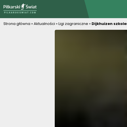
PiłkarskiSwiat.com
Strona główna
»
Aktualności
»
Ligi zagraniczne
»
Dijkhuizen szko