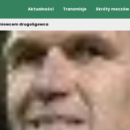
Aktualności
Transmisje
Skróty meczów
leniowcem drugoligowca