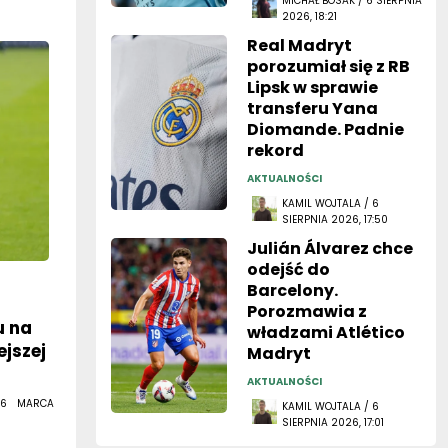
MICHAŁ BOSAK / 6 SIERPNIA
2026, 18:21
Real Madryt
porozumiał się z RB
Lipsk w sprawie
transferu Yana
Diomande. Padnie
rekord
AKTUALNOŚCI
KAMIL WOJTALA / 6
SIERPNIA 2026, 17:50
Julián Álvarez chce
odejść do
Barcelony.
Porozmawia z
u na
władzami Atlético
ejszej
Madryt
AKTUALNOŚCI
 6 MARCA
KAMIL WOJTALA / 6
SIERPNIA 2026, 17:01