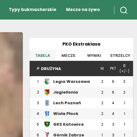
Typy bukmacherskie
Mecze na żywo
PKO Ekstraklasa
TABELA
MECZE
WYNIKI
STRZELCY
B
DRUŻYNA
#
M
PKT
(+/-)
Legia Warszawa
1
2
6
3
Jagiellonia
2
2
6
2
Białystok
Lech Poznań
3
2
4
1
Wisła Płock
4
2
4
1
GKS Katowice
5
2
3
1
Górnik Zabrze
6
1
3
1