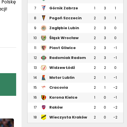
 Polskę
Górnik Zabrze
cji!
7
1
3
1
Pogoń Szczecin
8
2
3
1
Zagłębie Lubin
9
2
3
0
Śląsk Wrocław
10
2
3
0
Piast Gliwice
11
2
3
-1
Radomiak Radom
12
2
3
-1
Widzew Łódź
13
2
2
0
Motor Lublin
14
2
1
-1
Cracovia
15
2
1
-2
Korona Kielce
16
1
0
-1
Raków
17
2
0
-2
Częstochowa
Wieczysta Kraków
18
2
0
-2