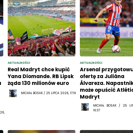
AKTUALNOŚCI
AKTUALNOŚCI
Real Madryt chce kupić
Arsenal przygotowu
Yana Diomande. RB Lipsk
ofertę za Juliána
u
żąda 130 milionów euro
Álvareza. Napastni
może opuścić Atléti
MICHAŁ BOSAK / 25 LIPCA 2026, 17:19
Madryt
MICHAŁ BOSAK / 25 LI
16:37
26,