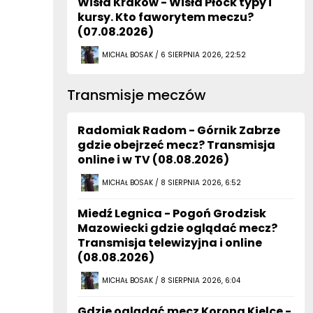
Wisła Kraków - Wisła Płock typy i
kursy. Kto faworytem meczu?
(07.08.2026)
MICHAŁ BOSAK / 6 SIERPNIA 2026, 22:52
Transmisje meczów
Radomiak Radom - Górnik Zabrze
gdzie obejrzeć mecz? Transmisja
online i w TV (08.08.2026)
MICHAŁ BOSAK / 8 SIERPNIA 2026, 6:52
Miedź Legnica - Pogoń Grodzisk
Mazowiecki gdzie oglądać mecz?
Transmisja telewizyjna i online
(08.08.2026)
MICHAŁ BOSAK / 8 SIERPNIA 2026, 6:04
Gdzie oglądać mecz Korona Kielce -