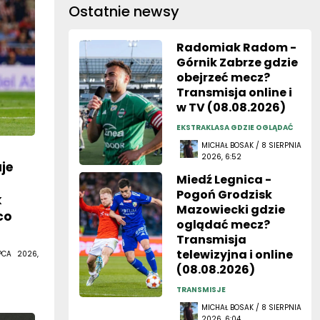
Ostatnie newsy
Radomiak Radom -
Górnik Zabrze gdzie
obejrzeć mecz?
Transmisja online i
w TV (08.08.2026)
EKSTRAKLASA GDZIE OGLĄDAĆ
MICHAŁ BOSAK / 8 SIERPNIA
2026, 6:52
je
Miedź Legnica -
Pogoń Grodzisk
k
Mazowiecki gdzie
co
oglądać mecz?
Transmisja
telewizyjna i online
PCA 2026,
(08.08.2026)
TRANSMISJE
MICHAŁ BOSAK / 8 SIERPNIA
2026, 6:04