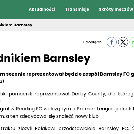
Aktualności
Transmisje
Skróty meczów
ikiem Barnsley
Udostępnij:
nikiem Barnsley
 sezonie reprezentował będzie zespół Barnsley FC 
p!
lski pomocnik reprezentował Derby County, dla które
!
grał w Reading FC walczącym o Premier League, jednak k
em, a ten zdecydował się znaleźć nowy klub.
raktu złożyli Polakowi przedstawiciele Barnsley FC. 2