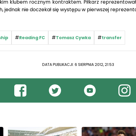
lskim klubem rocznym kontraktem. Piłkarz reprezentował
 jednak nie doczekał się występu w pierwszej reprezenta
#
#
#
hip
Reading FC
Tomasz Cywka
transfer
DATA PUBLIKACJI: 6 SIERPNIA 2012, 21:53