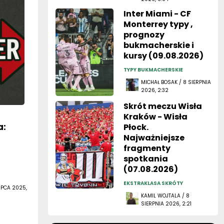
Inter Miami - CF
Monterrey typy ,
prognozy
bukmacherskie i
kursy (09.08.2026)
TYPY BUKMACHERSKIE
MICHAŁ BOSAK / 8 SIERPNIA
2026, 2:32
Skrót meczu Wisła
Kraków - Wisła
a:
Płock.
Najważniejsze
fragmenty
spotkania
(07.08.2026)
EKSTRAKLASA SKRÓTY
IPCA 2025,
KAMIL WOJTALA / 8
SIERPNIA 2026, 2:21