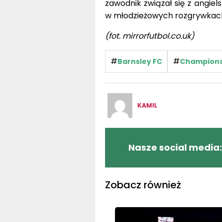
zawodnik związał się z angie
w młodzieżowych rozgrywkach,
(fot. mirrorfutbol.co.uk)
#
#
Barnsley FC
Champions
KAMIL
Nasze social media:
Zobacz również