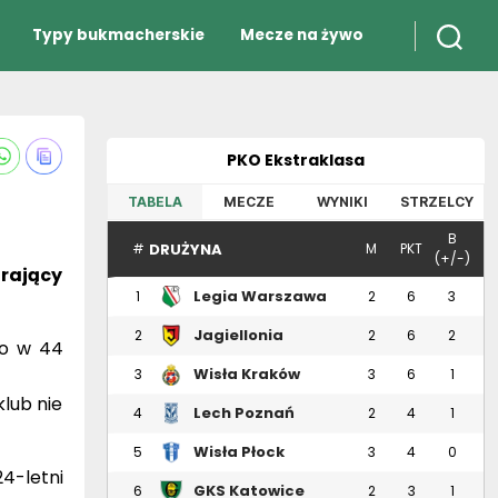
Typy bukmacherskie
Mecze na żywo
PKO Ekstraklasa
TABELA
MECZE
WYNIKI
STRZELCY
B
DRUŻYNA
#
M
PKT
(+/-)
grający
Legia Warszawa
1
2
6
3
Jagiellonia
2
2
6
2
go w 44
Białystok
Wisła Kraków
3
3
6
1
lub nie
Lech Poznań
4
2
4
1
Wisła Płock
5
3
4
0
4-letni
GKS Katowice
6
2
3
1