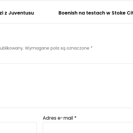
dzi z Juventusu
Boenish na testach w Stoke Ci
publikowany.
Wymagane pola są oznaczone
*
Adres e-mail
*