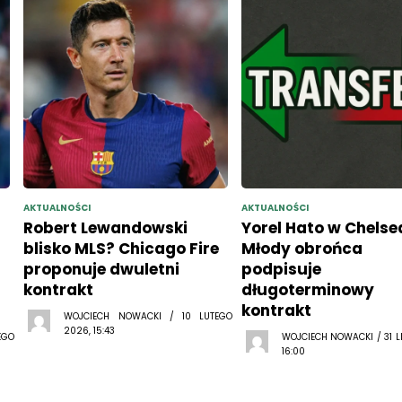
AKTUALNOŚCI
AKTUALNOŚCI
Robert Lewandowski
Yorel Hato w Chelse
blisko MLS? Chicago Fire
Młody obrońca
proponuje dwuletni
podpisuje
kontrakt
długoterminowy
kontrakt
WOJCIECH NOWACKI / 10 LUTEGO
2026, 15:43
EGO
WOJCIECH NOWACKI / 31 L
16:00