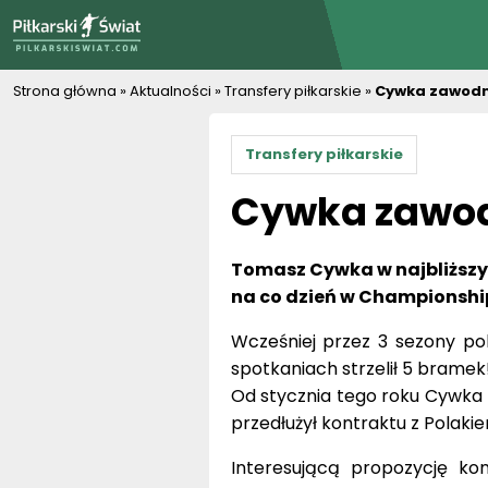
PiłkarskiSwiat.com
Strona główna
»
Aktualności
»
Transfery piłkarskie
»
Cywka zawodn
Transfery piłkarskie
Cywka zawod
Tomasz Cywka w najbliższym
na co dzień w Championshi
Wcześniej przez 3 sezony po
spotkaniach strzelił 5 bramek
Od stycznia tego roku Cywka 
przedłużył kontraktu z Polaki
Interesującą propozycję kont