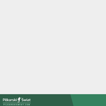
PiłkarskiSwiat.com
Strona główna
»
Aktualności
»
Club Brugge wygrał w Jupiler Pro