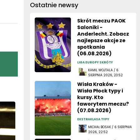
Ostatnie newsy
Skrót meczu PAOK
Saloniki -
Anderlecht. Zobacz
najlepsze akcje ze
spotkania
(06.08.2026)
LIGA EUROPY SKRÓTY
KAMIL WOJTALA / 6
SIERPNIA 2026, 23:52
Wisła Kraków -
Wisła Płock typy i
kursy. Kto
faworytem meczu?
(07.08.2026)
EKSTRAKLASA TYPY
MICHAŁ BOSAK / 6 SIERPNIA
2026, 22:52