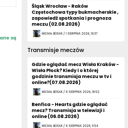
Śląsk Wrocław - Raków
Częstochowa typy bukmacherskie ,
zapowiedź spotkania i prognoza
meczu (02.08.2026)
MICHAŁ BOSAK / 1 SIERPNIA 2026, 19:37
zane są
Transmisje meczów
Gdzie oglądać mecz Wisła Kraków -
Wisła Płock? Kiedy i o której
godzinie transmisja meczu w tv i
online?(07.08.2026)
MICHAŁ BOSAK / 6 SIERPNIA 2026, 18:52
Benfica - Hearts gdzie oglądać
mecz? Transmisja w telewizji i
online (06.08.2026)
MICHAŁ BOSAK / 6 SIERPNIA 2026, 11:54