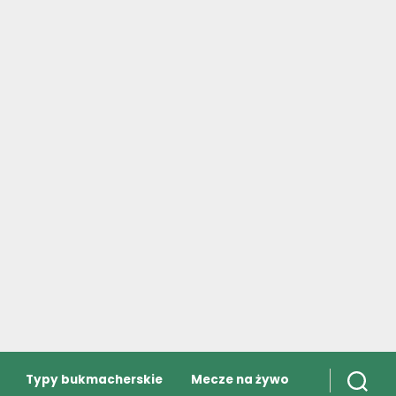
Typy bukmacherskie
Mecze na żywo
PKO Ekstraklasa
TABELA
MECZE
WYNIKI
STRZELCY
B
DRUŻYNA
#
M
PKT
(+/-)
Legia Warszawa
1
2
6
3
Jagiellonia
2
2
6
2
Białystok
Lech Poznań
3
2
4
1
Wisła Płock
4
2
4
1
GKS Katowice
5
2
3
1
Górnik Zabrze
6
1
3
1