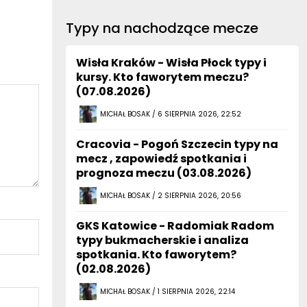
Typy na nachodzące mecze
Wisła Kraków - Wisła Płock typy i
kursy. Kto faworytem meczu?
(07.08.2026)
MICHAŁ BOSAK / 6 SIERPNIA 2026, 22:52
Cracovia - Pogoń Szczecin typy na
mecz , zapowiedź spotkania i
prognoza meczu (03.08.2026)
MICHAŁ BOSAK / 2 SIERPNIA 2026, 20:56
GKS Katowice - Radomiak Radom
typy bukmacherskie i analiza
spotkania. Kto faworytem?
(02.08.2026)
MICHAŁ BOSAK / 1 SIERPNIA 2026, 22:14