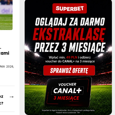
.
zami
PNIA 2026,
→
ez
t?