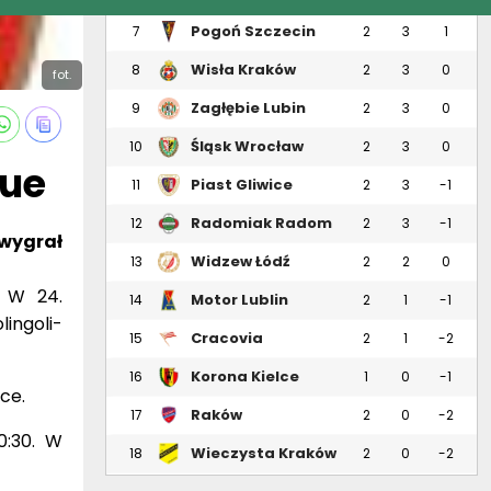
Pogoń Szczecin
7
2
3
1
Wisła Kraków
8
2
3
0
fot.
Zagłębie Lubin
9
2
3
0
Śląsk Wrocław
10
2
3
0
gue
Piast Gliwice
11
2
3
-1
Radomiak Radom
12
2
3
-1
 wygrał
Widzew Łódź
13
2
2
0
. W 24.
Motor Lublin
14
2
1
-1
ingoli-
Cracovia
15
2
1
-2
Korona Kielce
16
1
0
-1
ce.
Raków
17
2
0
-2
Częstochowa
0:30. W
Wieczysta Kraków
18
2
0
-2