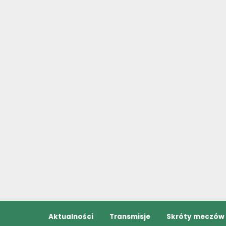
Aktualności
Transmisje
Skróty meczów
 League