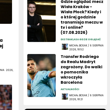
Gdzie oglądać mecz
Wisła Kraków -
Wisła Płock? Kiedy i
o której godzinie
transmisja meczu w
tv i online?
(07.08.2026)
z
ła
EKSTRAKLASA GDZIE OGLĄDAĆ
ej
MICHAŁ BOSAK / 6 SIERPNIA
2026, 18:52
Transfer Rodriego
do Realu Madryt
zagrożony. Do walki
NIA 2026,
o pomocnika
wkroczyła
Barcelona
AKTUALNOŚCI
MICHAŁ BOSAK / 6 SIERPNIA
2026, 18:21