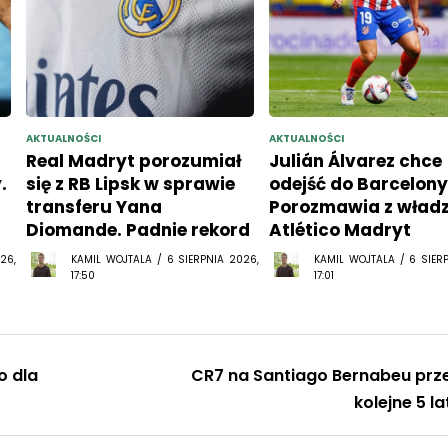
AKTUALNOŚCI
AKTUALNOŚCI
Real Madryt porozumiał
Julián Álvarez chce
.
się z RB Lipsk w sprawie
odejść do Barcelony
transferu Yana
Porozmawia z wład
Diomande. Padnie rekord
Atlético Madryt
26,
KAMIL WOJTALA / 6 SIERPNIA 2026,
KAMIL WOJTALA / 6 SIER
17:50
17:01
o dla
CR7 na Santiago Bernabeu prz
kolejne 5 la