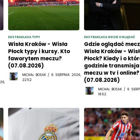
EKSTRAKLASA TYPY
EKSTRAKLASA GDZIE OGLĄDAĆ
Wisła Kraków - Wisła
Gdzie oglądać mec
Płock typy i kursy. Kto
Wisła Kraków - Wis
faworytem meczu?
Płock? Kiedy i o któr
(07.08.2026)
godzinie transmisja
meczu w tv i online?
MICHAŁ BOSAK / 6 SIERPNIA 2026,
(07.08.2026)
22:52
26,
MICHAŁ BOSAK / 6 SIERP
18:52