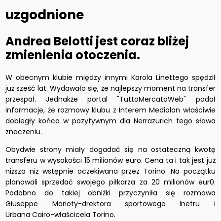
uzgodnione
Andrea
Belotti
jest coraz bliżej
zmienienia otoczenia.
W obecnym klubie między innymi Karola
Linettego
spędził
już sześć lat. Wydawało się, że najlepszy moment na transfer
przespał. Jednakże portal "TuttoMercatoWeb" podał
informacje, że rozmowy klubu z Interem Mediolan właściwie
dobiegły końca w pozytywnym dla
Nerrazurich
tego słowa
znaczeniu.
Obydwie strony miały dogadać się na ostateczną kwotę
transferu w wysokości 15 milionów euro. Cena ta i tak jest już
niższa niż wstępnie oczekiwana przez
Torino
. Na początku
planowali sprzedać swojego piłkarza za 20 milionów
eur0
.
Podobno do takiej obniżki przyczyniła się rozmowa
Giuseppe Marioty-drektora sportowego
Inetru
i
Urbana Cairo-właścicela
Torino.