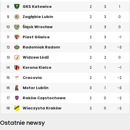
GKS Katowice
8
2
3
1
Zagłębie Lubin
9
2
3
0
Śląsk Wrocław
10
2
3
0
Piast Gliwice
11
2
3
-1
Radomiak Radom
12
3
3
-3
Widzew Łódź
13
2
2
0
Korona Kielce
14
2
1
-1
Cracovia
15
2
1
-2
Motor Lublin
16
3
1
-3
Raków Częstochowa
17
2
0
-2
Wieczysta Kraków
18
2
0
-2
Ostatnie newsy