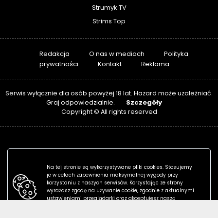
Strumyk TV
Strims Top
Redakcja
O nas w mediach
Polityka
prywatności
Kontakt
Reklama
Serwis wyłącznie dla osób powyżej 18 lat. Hazard może uzależniać.
Szczegóły
Graj odpowiedzialnie.
Copyright © All rights reserved
Na tej stronie są wykorzystywane pliki cookies. Stosujemy
je w celach zapewnienia maksymalnej wygody przy
korzystaniu z naszych serwisów. Korzystając ze strony
wyrażasz zgodę na używanie cookie, zgodnie z aktualnymi
ustawieniami przeglądarki oraz akceptujesz naszą
politykę prywatności.