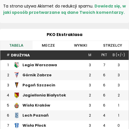
Ta strona używa Akismet do redukcji spamu.
Dowiedz się, w
jaki sposób przetwarzane są dane Twoich komentarzy.
PKO Ekstraklasa
TABELA
MECZE
WYNIKI
STRZELCY
DRUŻYNA
#
M
PKT
B (+/-)
Legia Warszawa
1
3
7
3
Górnik Zabrze
2
2
6
3
Pogoń Szczecin
3
3
6
3
Jagiellonia Białystok
4
2
6
2
Wisła Kraków
5
3
6
1
Lech Poznań
6
2
4
1
Wisła Płock
7
3
4
0