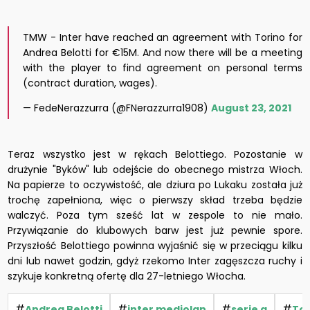
TMW - Inter have reached an agreement with Torino for
Andrea Belotti for €15M. And now there will be a meeting
with the player to find agreement on personal terms
(contract duration, wages).
— FedeNerazzurra (@FNerazzurra1908)
August 23, 2021
Teraz wszystko jest w rękach
Belottiego
. Pozostanie w
drużynie "Byków" lub odejście do obecnego mistrza Włoch.
Na papierze to oczywistość, ale dziura po
Lukaku
została już
trochę zapełniona, więc o pierwszy skład trzeba będzie
walczyć. Poza tym sześć lat w zespole to nie mało.
Przywiązanie do klubowych barw jest już pewnie spore.
Przyszłość
Belottiego
powinna wyjaśnić się w przeciągu kilku
dni lub nawet godzin, gdyż rzekomo Inter zagęszcza ruchy i
szykuje konkretną ofertę dla 27-letniego Włocha.
#
#
#
#
Andrea Belotti
inter mediolan
serie a
Tor