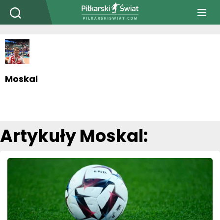
PiłkarskiSwiat.com
Moskal
Artykuły Moskal: