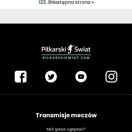
1
2
3
…
8
Następna strona »
PIŁKARSKISWIAT.COM
Transmisje meczów
MLS gdzie oglądać?