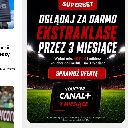
rrii.
esty
NIA 2026,