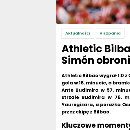
Aktualności
Hiszpania
Athletic Bilb
Simón obroni
Athletic Bilbao wygrał 1:0 z
gola w 16. minucie, a bramk
Ante Budimira w 57. minu
strzale Budimira w 76. m
Yauregizara, a porażka Os
przez ekipę z Bilbao.
Kluczowe momenty