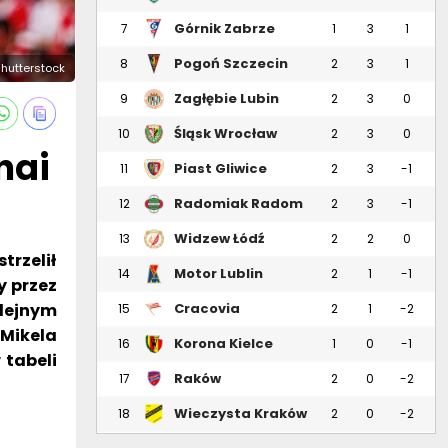
Górnik Zabrze
7
1
3
1
Pogoń Szczecin
8
2
3
1
shutterstock
Zagłębie Lubin
9
2
3
0
Śląsk Wrocław
10
2
3
0
nai
Piast Gliwice
11
2
3
-1
Radomiak Radom
12
2
3
-1
Widzew Łódź
13
2
2
0
trzelił
Motor Lublin
14
2
1
-1
y przez
lejnym
Cracovia
15
2
1
-2
Mikela
Korona Kielce
16
1
0
-1
 tabeli
Raków
17
2
0
-2
Częstochowa
Wieczysta Kraków
18
2
0
-2