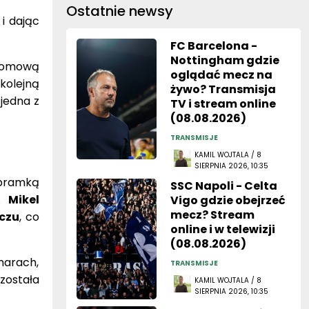
Ostatnie newsy
i dając
FC Barcelona -
Nottingham gdzie
ełomową
oglądać mecz na
kolejną
żywo? Transmisja
jedna z
TV i stream online
(08.08.2026)
TRANSMISJE
KAMIL WOJTALA / 8
SIERPNIA 2026, 10:35
 bramką
SSC Napoli - Celta
a.
Mikel
Vigo gdzie obejrzeć
mecz? Stream
eczu
, co
online i w telewizji
(08.08.2026)
harach,
TRANSMISJE
została
KAMIL WOJTALA / 8
SIERPNIA 2026, 10:35