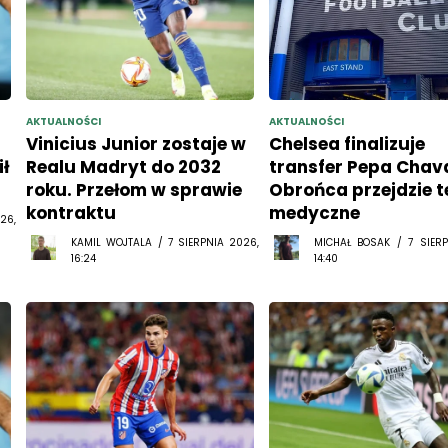
AKTUALNOŚCI
AKTUALNOŚCI
Vinicius Junior zostaje w
Chelsea finalizuje
ł
Realu Madryt do 2032
transfer Pepa Chava
roku. Przełom w sprawie
Obrońca przejdzie t
kontraktu
medyczne
26,
KAMIL WOJTALA / 7 SIERPNIA 2026,
MICHAŁ BOSAK / 7 SIERP
16:24
14:40