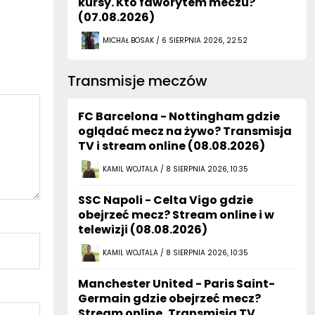
kursy. Kto faworytem meczu?
(07.08.2026)
MICHAŁ BOSAK / 6 SIERPNIA 2026, 22:52
Transmisje meczów
FC Barcelona - Nottingham gdzie
oglądać mecz na żywo? Transmisja
TV i stream online (08.08.2026)
KAMIL WOJTALA / 8 SIERPNIA 2026, 10:35
SSC Napoli - Celta Vigo gdzie
obejrzeć mecz? Stream online i w
telewizji (08.08.2026)
KAMIL WOJTALA / 8 SIERPNIA 2026, 10:35
Manchester United - Paris Saint-
Germain gdzie obejrzeć mecz?
Stream online, Transmisja TV