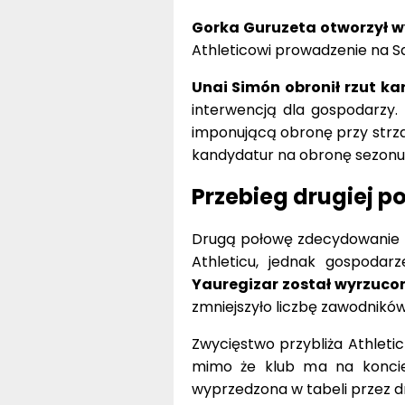
Gorka Guruzeta otworzył wy
Athleticowi prowadzenie na 
Unai Simón obronił rzut ka
interwencją dla gospodarzy.
imponującą obronę przy strza
kandydatur na obronę sezonu
Przebieg drugiej p
Drugą połowę zdecydowanie p
Athleticu, jednak gospodar
Yauregizar został wyrzuco
zmniejszyło liczbę zawodnikó
Zwycięstwo przybliża Athletic
mimo że klub ma na koncie 
wyprzedzona w tabeli przez dr