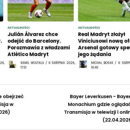
AKTUALNOŚCI
AKTUALNOŚCI
Julián Álvarez chce
Real Madryt złożył
.
odejść do Barcelony.
Viniciusowi nową of
Porozmawia z władzami
Arsenal gotowy spe
Atlético Madryt
jego żądania
26,
KAMIL WOJTALA / 6 SIERPNIA 2026,
MICHAŁ BOSAK / 6 SIERP
17:01
16:40
ie obejrzeć
Bayer Leverkusen - Baye
isja w
Monachium gdzie ogląda
2026)
Transmisja w telewizji i onli
(22.04.202