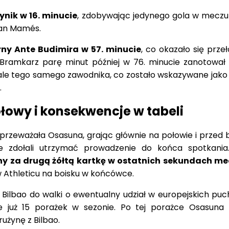
nik w 16. minucie
, zdobywając jedynego gola w meczu 
San Mamés.
rny Ante Budimira w 57. minucie
, co okazało się prz
 Bramkarz parę minut później w 76. minucie zanotował 
le tego samego zawodnika, co zostało wskazywane jako 
.
ołowy i konsekwencje w tabeli
rzeważała Osasuna, grając głównie na połowie i przed
ze zdołali utrzymać prowadzenie do końca spotkani
ny za drugą żółtą kartkę w ostatnich sekundach m
w Athleticu na boisku w końcówce.
 Bilbao do walki o ewentualny udział w europejskich puc
już 15 porażek w sezonie. Po tej porażce Osasuna 
użynę z Bilbao.