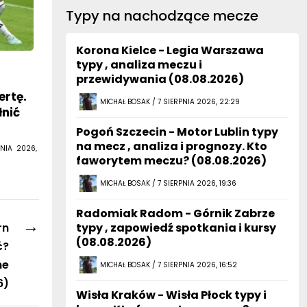
Typy na nachodzące mecze
Korona Kielce - Legia Warszawa
typy , analiza meczu i
przewidywania (08.08.2026)
ertę.
MICHAŁ BOSAK / 7 SIERPNIA 2026, 22:29
łnić
Pogoń Szczecin - Motor Lublin typy
na mecz , analiza i prognozy. Kto
NIA 2026,
faworytem meczu? (08.08.2026)
MICHAŁ BOSAK / 7 SIERPNIA 2026, 19:36
Radomiak Radom - Górnik Zabrze
→
rn
typy , zapowiedź spotkania i kursy
(08.08.2026)
ć?
ne
MICHAŁ BOSAK / 7 SIERPNIA 2026, 16:52
6)
Wisła Kraków - Wisła Płock typy i