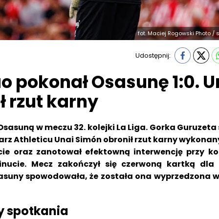
fot. Maciej Rogowski Photo / 
Udostępnij:
ao pokonał Osasunę 1:0. U
ł rzut karny
 Osasuną w meczu 32. kolejki La Liga. Gorka Guruzeta s
arz Athleticu Unai Simón obronił rzut karny wykonan
cie oraz zanotował efektowną interwencję przy ko
inucie. Mecz zakończył się czerwoną kartką dla 
asuny spowodowała, że została ona wyprzedzona w
 spotkania