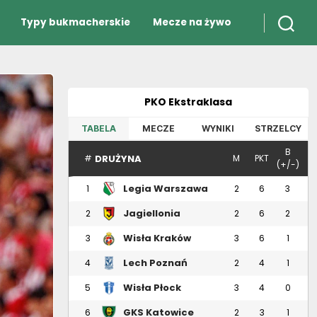
Typy bukmacherskie
Mecze na żywo
PKO Ekstraklasa
TABELA
MECZE
WYNIKI
STRZELCY
B
DRUŻYNA
#
M
PKT
(+/-)
Legia Warszawa
1
2
6
3
Jagiellonia
2
2
6
2
Białystok
Wisła Kraków
3
3
6
1
Lech Poznań
4
2
4
1
Wisła Płock
5
3
4
0
GKS Katowice
6
2
3
1