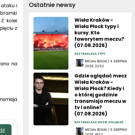
Ostatnie newsy
ataku i
 bramki
Wisła Kraków -
Z kolei
Wisła Płock typy i
pięciu z
kursy. Kto
faworytem meczu?
(07.08.2026)
EKSTRAKLASA TYPY
MICHAŁ BOSAK / 6 SIERPNIA
wano na
2026, 22:52
Gdzie oglądać mecz
Wisła Kraków -
Wisła Płock? Kiedy i
o której godzinie
nsmisja
transmisja meczu w
tv i online?
(07.08.2026)
EKSTRAKLASA GDZIE OGLĄDAĆ
dź
MICHAŁ BOSAK / 6 SIERPNIA
2026, 18:52