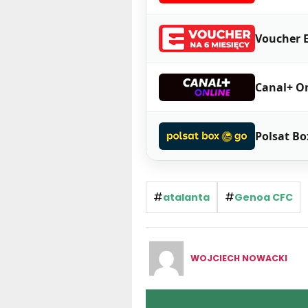
Voucher E
Canal+ O
Polsat Bo
#
#
atalanta
Genoa CFC
WOJCIECH NOWACKI