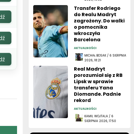
Transfer Rodriego
do Realu Madryt
dź
zagrożony. Do walki
o pomocnika
wkroczyła
dź
Barcelona
AKTUALNOŚCI
MICHAŁ BOSAK / 6 SIERPNIA
dź
2026, 18:21
Real Madryt
porozumiał się z RB
Lipsk w sprawie
transferu Yana
Diomande. Padnie
rekord
AKTUALNOŚCI
KAMIL WOJTALA / 6
SIERPNIA 2026, 17:50