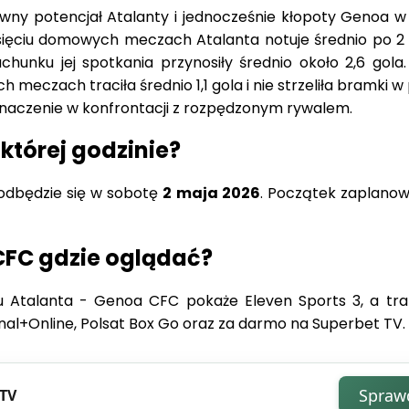
ywny potencjał Atalanty i jednocześnie kłopoty Genoa w 
esięciu domowych meczach Atalanta notuje średnio po 2
unku jej spotkania przynosiły średnio około 2,6 gola. 
 meczach traciła średnio 1,1 gola i nie strzeliła bramki w 
naczenie w konfrontacji z rozpędzonym rywalem.
 której godzinie?
odbędzie się w sobotę
2 maja 2026
. Początek zaplano
CFC gdzie oglądać?
u Atalanta - Genoa CFC pokaże Eleven Sports 3, a tra
nal+Online, Polsat Box Go oraz za darmo na Superbet TV.
Spraw
 TV