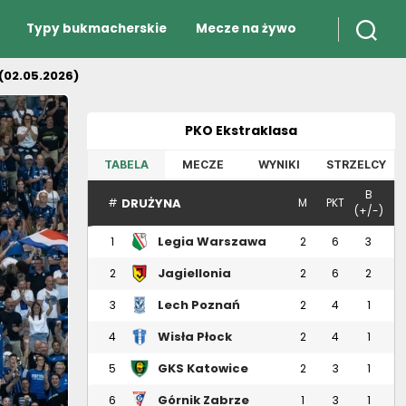
Typy bukmacherskie
Mecze na żywo
(02.05.2026)
PKO Ekstraklasa
TABELA
MECZE
WYNIKI
STRZELCY
B
DRUŻYNA
#
M
PKT
(+/-)
Legia Warszawa
1
2
6
3
Jagiellonia
2
2
6
2
Białystok
Lech Poznań
3
2
4
1
Wisła Płock
4
2
4
1
GKS Katowice
5
2
3
1
Górnik Zabrze
6
1
3
1