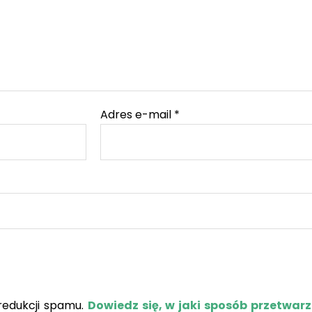
Adres e-mail
*
redukcji spamu.
Dowiedz się, w jaki sposób przetwar