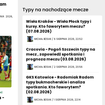
eam
Typy na nachodzące mecze
NIA 2026,
Wisła Kraków - Wisła Płock typy i
kursy. Kto faworytem meczu?
(07.08.2026)
MICHAŁ BOSAK / 6 SIERPNIA 2026, 22:52
Cracovia - Pogoń Szczecin typy na
mecz , zapowiedź spotkania i
prognoza meczu (03.08.2026)
MICHAŁ BOSAK / 2 SIERPNIA 2026, 20:56
GKS Katowice - Radomiak Radom
typy bukmacherskie i analiza
spotkania. Kto faworytem?
(02.08.2026)
AĆ
 -
MICHAŁ BOSAK / 1 SIERPNIA 2026, 22:14