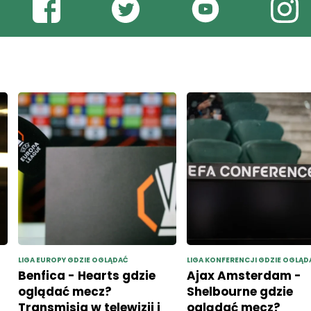
LIGA EUROPY GDZIE OGLĄDAĆ
LIGA KONFERENCJI GDZIE OGLĄD
Benfica - Hearts gdzie
Ajax Amsterdam -
oglądać mecz?
Shelbourne gdzie
Transmisja w telewizji i
oglądać mecz?