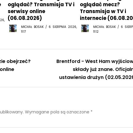
e
oglądać? Transmisja TV i
oglądać mecz?
serwisy online
Transmisja w TV i
(06.08.2026)
internecie (06.08.2
26,
MICHAŁ BOSAK / 6 SIERPNIA 2026,
MICHAŁ BOSAK / 6 SIERP
11:17
11:12
ie obejrzeć?
Brentford - West Ham wyjścio
 online
składy już znane. Oficjal
ustawienia drużyn (02.05.202
publikowany.
Wymagane pola są oznaczone
*