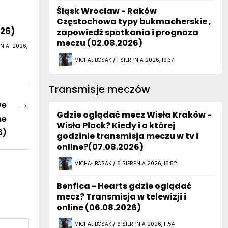
Śląsk Wrocław - Raków
Częstochowa typy bukmacherskie ,
026)
zapowiedź spotkania i prognoza
meczu (02.08.2026)
NIA 2026,
MICHAŁ BOSAK / 1 SIERPNIA 2026, 19:37
Transmisje meczów
→
we
Gdzie oglądać mecz Wisła Kraków -
ne
Wisła Płock? Kiedy i o której
6)
godzinie transmisja meczu w tv i
online?(07.08.2026)
MICHAŁ BOSAK / 6 SIERPNIA 2026, 18:52
Benfica - Hearts gdzie oglądać
mecz? Transmisja w telewizji i
online (06.08.2026)
MICHAŁ BOSAK / 6 SIERPNIA 2026, 11:54