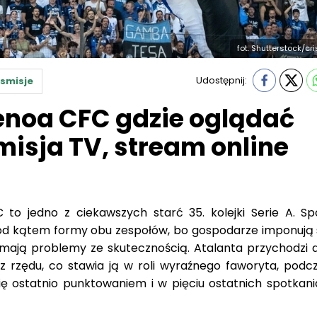
fot. Shutterstock/cr
Udostępnij:
smisje
enoa CFC gdzie oglądać
isja TV, stream online
o jedno z ciekawszych starć 35. kolejki Serie A. Sp
pod kątem formy obu zespołów, bo gospodarze imponują 
 mają problemy ze skutecznością. Atalanta przychodzi 
 rzędu, co stawia ją w roli wyraźnego faworyta, podc
ę ostatnio punktowaniem i w pięciu ostatnich spotkani