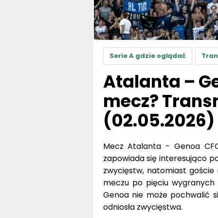
Serie A gdzie oglądać
Tran
Atalanta – G
mecz? Transm
(02.05.2026)
Mecz Atalanta - Genoa CFC t
zapowiada się interesująco 
zwycięstw, natomiast goście
meczu po pięciu wygranych z
Genoa nie może pochwalić si
odniosła zwycięstwa.