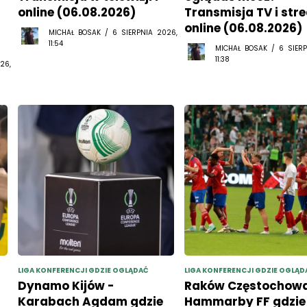
online (06.08.2026)
Transmisja TV i str
online (06.08.2026)
MICHAŁ BOSAK / 6 SIERPNIA 2026,
11:54
MICHAŁ BOSAK / 6 SIERP
11:38
26,
LIGA KONFERENCJI GDZIE OGLĄDAĆ
LIGA KONFERENCJI GDZIE OGLĄD
Dynamo Kijów -
Raków Częstochowa
Karabach Agdam gdzie
Hammarby FF gdzie