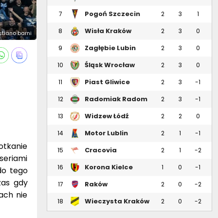
Pogoń Szczecin
7
2
3
1
Wisła Kraków
8
2
3
0
istiano barni
Zagłębie Lubin
9
2
3
0
Śląsk Wrocław
10
2
3
0
Piast Gliwice
11
2
3
-1
Radomiak Radom
12
2
3
-1
Widzew Łódź
13
2
2
0
Motor Lublin
14
2
1
-1
otkanie
Cracovia
15
2
1
-2
seriami
Korona Kielce
16
1
0
-1
do tego
zas gdy
Raków
17
2
0
-2
ach nie
Częstochowa
Wieczysta Kraków
18
2
0
-2