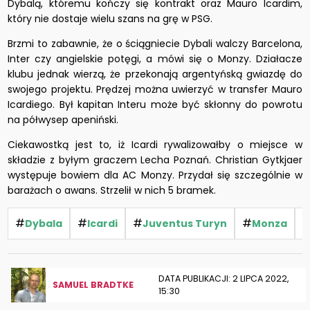
Dybalą, któremu kończy się kontrakt oraz Mauro Icardim,
który nie dostaje wielu szans na grę w PSG.
Brzmi to zabawnie, że o ściągniecie Dybali walczy Barcelona,
Inter czy angielskie potęgi, a mówi się o Monzy. Działacze
klubu jednak wierzą, że przekonają argentyńską gwiazdę do
swojego projektu. Prędzej można uwierzyć w transfer Mauro
Icardiego. Był kapitan Interu może być skłonny do powrotu
na półwysep apeniński.
Ciekawostką jest to, iż Icardi rywalizowałby o miejsce w
składzie z byłym graczem Lecha Poznań. Christian Gytkjaer
występuje bowiem dla AC Monzy. Przydał się szczególnie w
barażach o awans. Strzelił w nich 5 bramek.
#
#
#
#
Dybala
Icardi
Juventus Turyn
Monza
DATA PUBLIKACJI: 2 LIPCA 2022,
SAMUEL BRADTKE
15:30