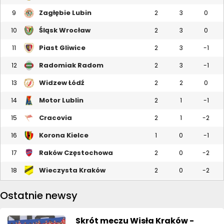
Zagłębie Lubin
9
2
3
0
Śląsk Wrocław
10
2
3
0
Piast Gliwice
11
2
3
-1
Radomiak Radom
12
2
3
-1
Widzew Łódź
13
2
2
0
Motor Lublin
14
2
1
-1
Cracovia
15
2
1
-2
Korona Kielce
16
1
0
-1
Raków Częstochowa
17
2
0
-2
Wieczysta Kraków
18
2
0
-2
Ostatnie newsy
Skrót meczu Wisła Kraków -