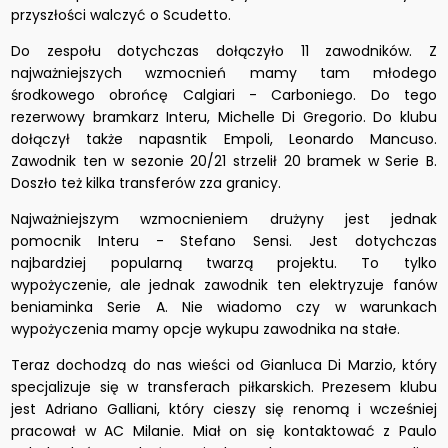
przyszłości walczyć o Scudetto.
Do zespołu dotychczas dołączyło 11 zawodników. Z
najważniejszych wzmocnień mamy tam młodego
środkowego obrońcę Calgiari - Carboniego. Do tego
rezerwowy bramkarz Interu, Michelle Di Gregorio. Do klubu
dołączył także napasntik Empoli, Leonardo Mancuso.
Zawodnik ten w sezonie 20/21 strzelił 20 bramek w Serie B.
Doszło też kilka transferów zza granicy.
Najważniejszym wzmocnieniem drużyny jest jednak
pomocnik Interu - Stefano Sensi. Jest dotychczas
najbardziej popularną twarzą projektu. To tylko
wypożyczenie, ale jednak zawodnik ten elektryzuje fanów
beniaminka Serie A. Nie wiadomo czy w warunkach
wypożyczenia mamy opcje wykupu zawodnika na stałe.
Teraz dochodzą do nas wieści od Gianluca Di Marzio, który
specjalizuje się w transferach piłkarskich. Prezesem klubu
jest Adriano Galliani, który cieszy się renomą i wcześniej
pracował w AC Milanie. Miał on się kontaktować z Paulo