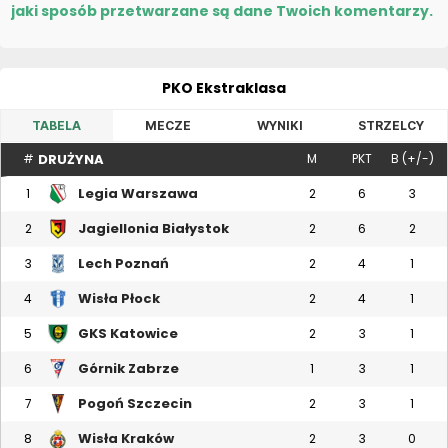
jaki sposób przetwarzane są dane Twoich komentarzy.
PKO Ekstraklasa
TABELA
MECZE
WYNIKI
STRZELCY
DRUŻYNA
#
M
PKT
B (+/-)
Legia Warszawa
1
2
6
3
Jagiellonia Białystok
2
2
6
2
Lech Poznań
3
2
4
1
Wisła Płock
4
2
4
1
GKS Katowice
5
2
3
1
Górnik Zabrze
6
1
3
1
Pogoń Szczecin
7
2
3
1
Wisła Kraków
8
2
3
0