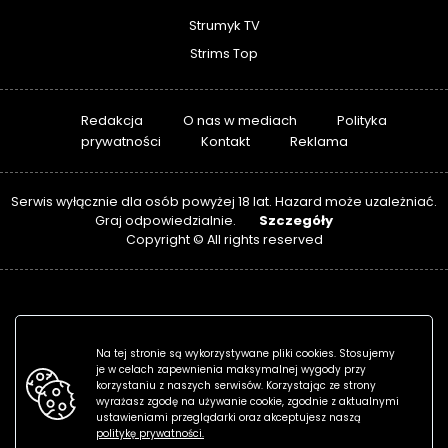
Strumyk TV
Strims Top
Redakcja
O nas w mediach
Polityka
prywatności
Kontakt
Reklama
Serwis wyłącznie dla osób powyżej 18 lat. Hazard może uzależniać.
Szczegóły
Graj odpowiedzialnie.
Copyright © All rights reserved
Na tej stronie są wykorzystywane pliki cookies. Stosujemy
je w celach zapewnienia maksymalnej wygody przy
korzystaniu z naszych serwisów. Korzystając ze strony
wyrażasz zgodę na używanie cookie, zgodnie z aktualnymi
ustawieniami przeglądarki oraz akceptujesz naszą
politykę prywatności.