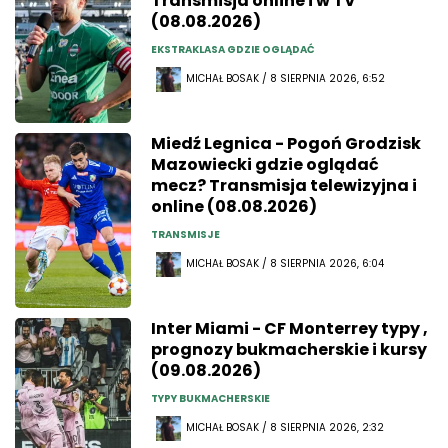
Transmisja online i w TV
(08.08.2026)
EKSTRAKLASA GDZIE OGLĄDAĆ
MICHAŁ BOSAK / 8 SIERPNIA 2026, 6:52
Miedź Legnica - Pogoń Grodzisk
Mazowiecki gdzie oglądać
mecz? Transmisja telewizyjna i
online (08.08.2026)
TRANSMISJE
MICHAŁ BOSAK / 8 SIERPNIA 2026, 6:04
Inter Miami - CF Monterrey typy ,
prognozy bukmacherskie i kursy
(09.08.2026)
TYPY BUKMACHERSKIE
MICHAŁ BOSAK / 8 SIERPNIA 2026, 2:32