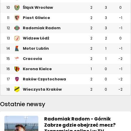
Śląsk Wrocław
10
2
3
0
Piast Gliwice
11
2
3
-1
Radomiak Radom
12
2
3
-1
Widzew Łódź
13
2
2
0
Motor Lublin
14
2
1
-1
Cracovia
15
2
1
-2
Korona Kielce
16
1
0
-1
Raków Częstochowa
17
2
0
-2
Wieczysta Kraków
18
2
0
-2
Ostatnie newsy
Radomiak Radom - Górnik
Zabrze gdzie obejrzeć mecz?