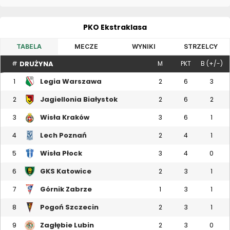
PKO Ekstraklasa
TABELA
MECZE
WYNIKI
STRZELCY
DRUŻYNA
#
M
PKT
B (+/-)
Legia Warszawa
1
2
6
3
Jagiellonia Białystok
2
2
6
2
Wisła Kraków
3
3
6
1
Lech Poznań
4
2
4
1
Wisła Płock
5
3
4
0
GKS Katowice
6
2
3
1
Górnik Zabrze
7
1
3
1
Pogoń Szczecin
8
2
3
1
Zagłębie Lubin
9
2
3
0