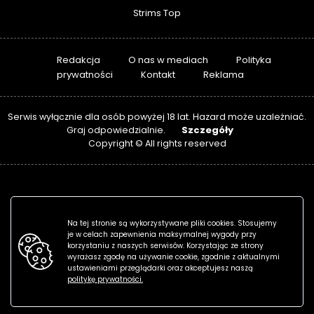
Strims Top
Redakcja
O nas w mediach
Polityka
prywatności
Kontakt
Reklama
Serwis wyłącznie dla osób powyżej 18 lat. Hazard może uzależniać.
Szczegóły
Graj odpowiedzialnie.
Copyright © All rights reserved
Na tej stronie są wykorzystywane pliki cookies. Stosujemy
je w celach zapewnienia maksymalnej wygody przy
korzystaniu z naszych serwisów. Korzystając ze strony
wyrażasz zgodę na używanie cookie, zgodnie z aktualnymi
ustawieniami przeglądarki oraz akceptujesz naszą
politykę prywatności.