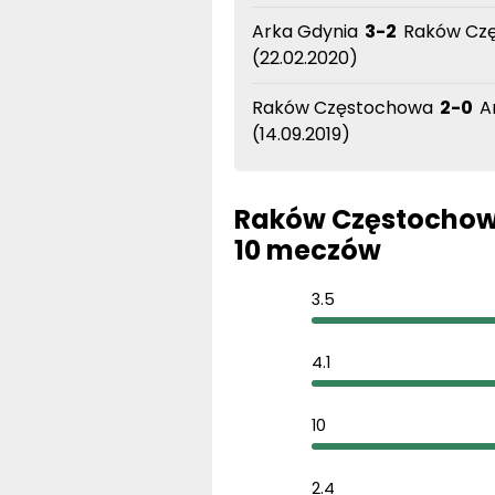
Arka Gdynia
3-2
Raków Cz
(22.02.2020)
Raków Częstochowa
2-0
Ar
(14.09.2019)
Raków Częstochowa 
10 meczów
3.5
4.1
10
2.4