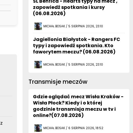
SL Benfica - Hearts typy na mecz ,
zapowiedź spotkania i kursy
(06.08.2026)
MICHAŁ BOSAK / 5 SIERPNIA 2026, 23:10
Jagiellonia Białystok - Rangers FC
typy i zapowiedź spotkania. Kto
faworytem meczu? (06.08.2026)
MICHAŁ BOSAK / 5 SIERPNIA 2026, 23:10
Transmisje meczów
Gdzie oglądać mecz Wisła Kraków -
Wisła Płock? Kiedy i o której
godzinie transmisja meczu w tv i
online?(07.08.2026)
dz
MICHAŁ BOSAK / 6 SIERPNIA 2026, 18:52