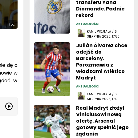
transferu Yana
Diomande. Padnie
rekord
AKTUALNOŚCI
fot.
KAMIL WOJTALA / 6
SIERPNIA 2026, 17:50
Julián Álvarez chce
odejść do
Barcelony.
Porozmawia z
e się o
władzami Atlético
chowie w
Madryt
lądać w
AKTUALNOŚCI
KAMIL WOJTALA / 6
SIERPNIA 2026, 17:01
Real Madryt złożył
Viniciusowi nową
ofertę. Arsenal
gotowy spełnić jego
żądania