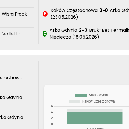
Raków Częstochowa
3-0
Arka Gd
2
Wisła Płock
P
(23.05.2026)
Arka Gdynia
2-3
Bruk-Bet Termali
1
Valletta
Z
Nieciecza (18.05.2026)
stochowa
ka Gdynia
ka Gdynia