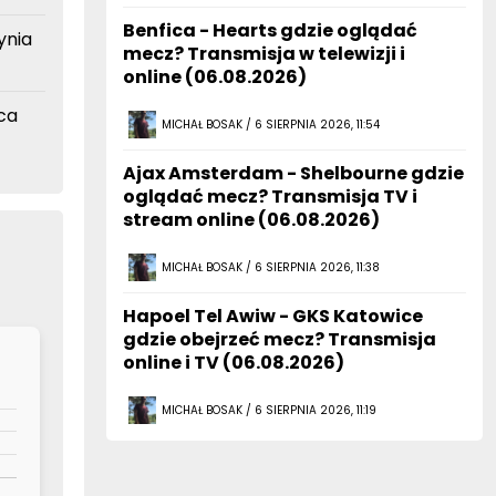
Benfica - Hearts gdzie oglądać
ynia
mecz? Transmisja w telewizji i
online (06.08.2026)
ca
MICHAŁ BOSAK / 6 SIERPNIA 2026, 11:54
Ajax Amsterdam - Shelbourne gdzie
oglądać mecz? Transmisja TV i
stream online (06.08.2026)
MICHAŁ BOSAK / 6 SIERPNIA 2026, 11:38
Hapoel Tel Awiw - GKS Katowice
gdzie obejrzeć mecz? Transmisja
online i TV (06.08.2026)
MICHAŁ BOSAK / 6 SIERPNIA 2026, 11:19