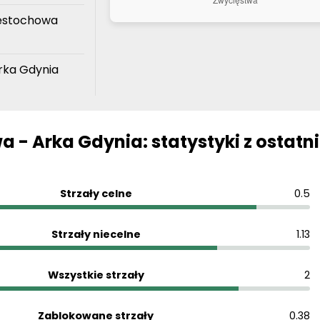
ęstochowa
ka Gdynia
- Arka Gdynia: statystyki z ostatn
Strzały celne
0.5
Strzały niecelne
1.13
Wszystkie strzały
2
Zablokowane strzały
0.38