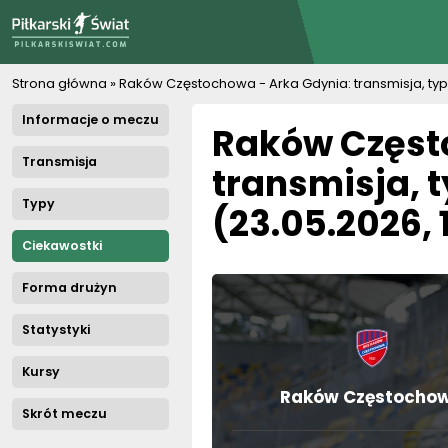
PiłkarskiSwiat.com
Strona główna
»
Raków Częstochowa - Arka Gdynia: transmisja, typ
Informacje o meczu
Raków Częst
Transmisja
transmisja, 
Typy
(23.05.2026, 
Ciekawostki
Forma drużyn
Statystyki
Kursy
Raków Częstocho
Skrót meczu