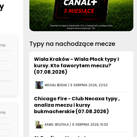
y
Typy na nachodzące mecze
Wisła Kraków - Wisła Płock typy i
kursy. Kto faworytem meczu?
(07.08.2026)
MICHAŁ BOSAK / 6 SIERPNIA 2026, 22:52
Chicago Fire - Club Necaxa typy ,
analiza meczu i kursy
bukmacherskie (07.08.2026)
KAMIL WOJTALA / 6 SIERPNIA 2026, 15:03