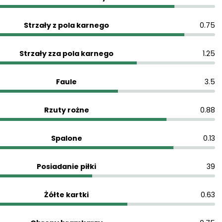
Strzały z pola karnego
0.75
Strzały zza pola karnego
1.25
Faule
3.5
Rzuty rożne
0.88
Spalone
0.13
Posiadanie piłki
39
Żółte kartki
0.63