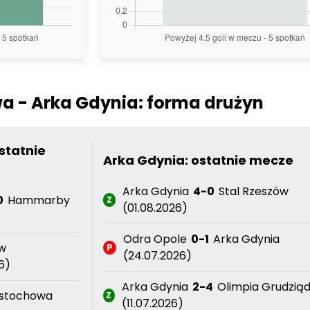
 - Arka Gdynia: forma drużyn
statnie
Arka Gdynia: ostatnie mecze
Arka Gdynia
4-0
Stal Rzeszów
0
Hammarby
Z
(01.08.2026)
Odra Opole
0-1
Arka Gdynia
w
P
(24.07.2026)
6)
Arka Gdynia
2-4
Olimpia Grudzią
stochowa
Z
(11.07.2026)